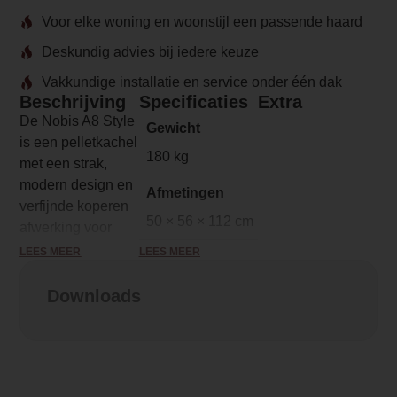
Voor elke woning en woonstijl een passende haard
Deskundig advies bij iedere keuze
Vakkundige installatie en service onder één dak
Beschrijving
Specificaties
Extra
De Nobis A8 Style
Gewicht
is een pelletkachel
180 kg
met een strak,
modern design en
Afmetingen
verfijnde koperen
50 × 56 × 112 cm
afwerking voor
een mooie vorm,
LEES MEER
LEES MEER
Merk
en tegelijk goede
Nobis
functies. Zoals de
Downloads
standaard
Model
meegeleverde wifi
A8 Style
module en de
optie om de
Serie