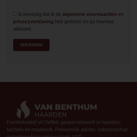
Ik bevestig dat ik de
algemene voorwaarden
en
privacyverklaring
heb gelezen en ga hiermee
akkoord.
VERZENDEN
Familiebedrijf uit Oeffelt, gespecialiseerd in haarden,
kachels en maatwerk. Persoonlijk advies, vakmanschap
en betrouwbare service sinds 1971.