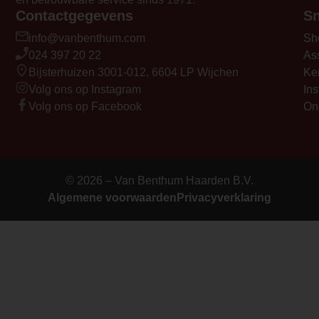
Contactgegevens
Sn
info@vanbenthum.com
Sh
024 397 20 22
As
Bijsterhuizen 3001-012, 6604 LP Wijchen
Ke
Volg ons op Instagram
Ins
Volg ons op Facebook
On
© 2026 – Van Benthum Haarden B.V.
Algemene voorwaarden
Privacyverklaring