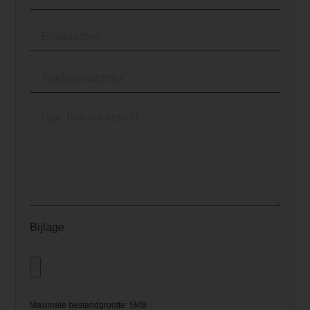
de A8 Style te bedienen via de standaa
meegeleverde wifi-kit, zodat u altijd cont
heeft over uw kachel, ook als u niet thui
bent. Stel eenvoudig de temperatuur in 
plan verwarmingsschema’s via uw
smartphone, voor maximaal comfort zon
zorgen. Daarnaast zorgt de self-cleanin
brazier voor de meest efficiënte verbran
met het minste onderhoud.</p>
Element Builder for Description
— Please Select —
Bijlage
Maximale bestandgrootte: 5MB