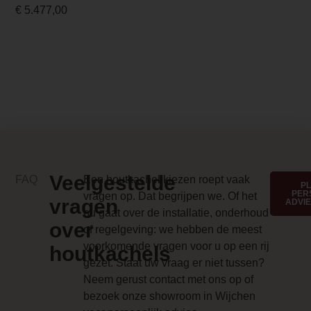
€
5.477,00
/n/o/nobis_a8_style_sfeer_1920x1400.j
Merk foto
/n/o/nobis_a8_style_copper_1400x1400
Anti-reflective glass 1 Price
0.000000
Branderbed 3 Price
0.000000
Veelgestelde
FAQ
Een houtkachel kiezen roept vaak
P
Backwall_ 3 Price
PER
vragen op. Dat begrijpen we. Of het
vragen
ADVI
nu gaat over de installatie, onderhoud
0.000000
over
of regelgeving: we hebben de meest
Implementation 3 Price
voorkomende vragen voor u op een rij
houtkachels
gezet. Staat uw vraag er niet tussen?
0.000000
Neem gerust contact met ons op of
Branderbed 4 Price
bezoek onze showroom in Wijchen