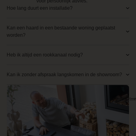
voor persoonlijk advies.
0.000000
Hoe lang duurt een installatie?
Backwall_ 4 Price
0.000000
Kan een haard in een bestaande woning geplaatst
worden?
Implementation 4 Price
0.000000
Heb ik altijd een rookkanaal nodig?
Branderbed 1 Price
0.000000
Kan ik zonder afspraak langskomen in de showroom?
Backwall_ 1 Price
0.000000
Implementation 1 Price
0.000000
Branderbed 2 Price
0.000000