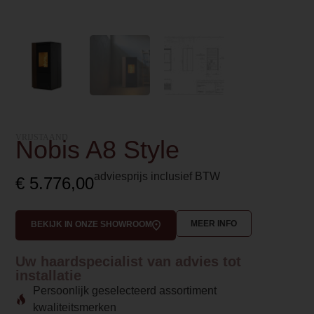
VRIJSTAAND
Nobis A8 Style
adviesprijs inclusief BTW
€
5.776,00
MEER INFO
BEKIJK IN ONZE SHOWROOM
Uw haardspecialist van advies tot
installatie
Persoonlijk geselecteerd assortiment
kwaliteitsmerken