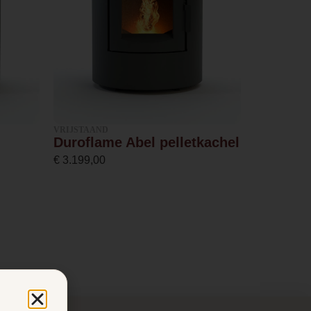
VRIJSTAAND
Duroflame Abel pelletkachel
€
3.199,00