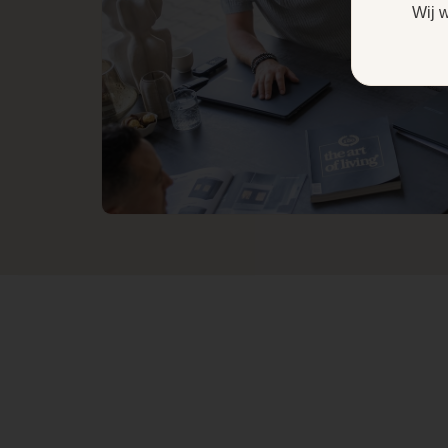
Wij 
Thermostaat
Type pelletkachel
Kanalisatie
Afstandsbediening
Aansluiting
pelletkachel