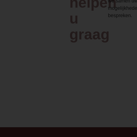
helpen
we samen uw
mogelijkhede
u
bespreken.
graag