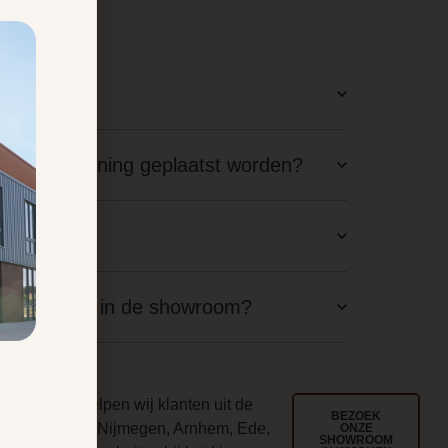
latie?
staande woning geplaatst worden?
aal nodig?
langskomen in de showroom?
ouwd
l jarenlang helpen wij klanten uit de
BEZOEK
egio Wijchen, Nijmegen, Arnhem, Ede,
ONZE
SHOWROOM