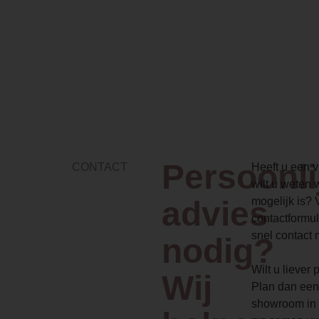
Persoonli
CONTACT
Heeft u een vr
wilt u weten 
advies
mogelijk is? 
contactformul
snel contact 
nodig?
Wilt u liever
Wij
Plan dan een
showroom in 