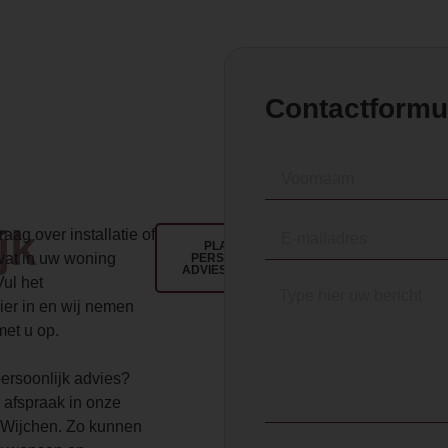
Contactformu
jk
aag over installatie of
PLAN EEN
wat in uw woning
PERSOONLIJK
ADVIESGESPREK
Vul het
ier in en wij nemen
met u op.
 persoonlijk advies?
 afspraak in onze
Wijchen. Zo kunnen