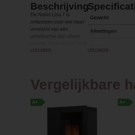
Beschrijving
Specificat
De Nobis Lisa 7 is
Gewicht
ontworpen voor wie meer
verwacht van een
Afmetingen
pelletkachel dan alleen
warmte. Deze kachel heeft
Brandstof
LEES MEER
LEES MEER
een hoogwaardig Italiaans
design, levert betrouwbare
prestaties en een
Vuurzicht
indrukwekkend
Vergelijkbare 
gebruiksgemak. Voor
Type kachel
degene met een moderne
indeling of een klassieker
interieur, de Lisa 7 voegt
A+
A+
Materiaal
een vleugje verfijning toe
aan elke ruimte terwijl hij
Breedte haard (in
zijn warmte verspreid door
cm)
de ventilator.