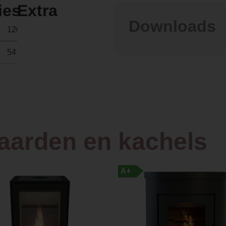
ies
Extra
Downloads
120 kg
54 × 45 × 107 cm
Pellets
Front
haarden en kachels
Vrijstaand
A+
Plaatstaal
45.0