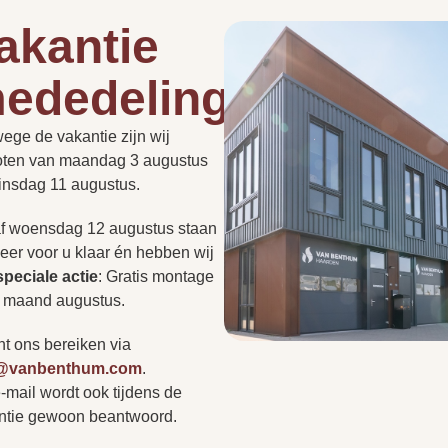
akantie
0.8 kg
ededelingen
Hoe lang duurt een instal
de
roept vaak vragen op.
1.6 kg
PLAN EEN
ege de vakantie zijn wij
t nu gaat over de
PERSOONLIJK
ADVIESGESPREK
oten van maandag 3 augustus
Kan een haard in een be
of regelgeving: we hebben
dinsdag 11 augustus.
ragen voor u op een rij
Afstandsbediening
r niet tussen? Neem
f woensdag 12 augustus staan
Heb ik altijd een rookkan
op of bezoek onze
eer voor u klaar én hebben wij
Zwart
r persoonlijk advies.
s
speciale actie
:
Gratis montage
e maand augustus.
Kan ik zonder afspraak 
Wit
nt ons bereiken via
o@vanbenthum.com
.
Bordeaux rood
-mail wordt ook tijdens de
Vertr
A
ntie gewoon beantwoord.
r
Tourterelle