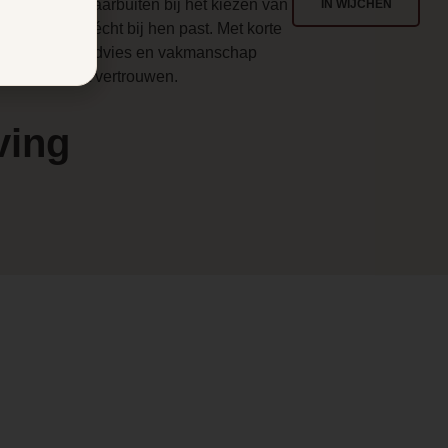
enlo en ver daarbuiten bij het kiezen van
IN WIJCHEN
en haard die écht bij hen past. Met korte
en
ijnen, eerlijk advies en vakmanschap
aarop u kunt vertrouwen.
ving