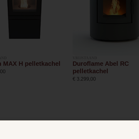
3.2
6.5
93.6 %
AND
VRIJSTAAND
h MAX H pelletkachel
Duroflame Abel RC
Afvoer
pelletkachel
,00
€
3.299,00
80 millimeter
Ja
16kg