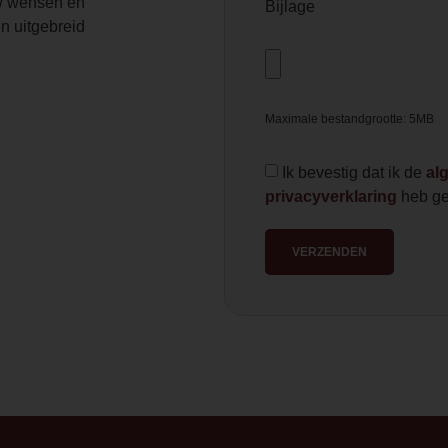
 wensen en
Bijlage
n uitgebreid
Maximale bestandgrootte: 5MB
Ik bevestig dat ik de
al
privacyverklaring
heb ge
VERZENDEN