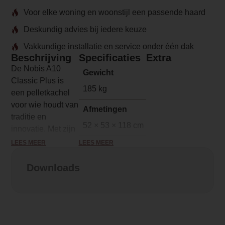
Voor elke woning en woonstijl een passende haard
Deskundig advies bij iedere keuze
Vakkundige installatie en service onder één dak
Beschrijving
Specificaties
Extra
De Nobis A10
Gewicht
Classic Plus is
185 kg
een pelletkachel
voor wie houdt van
Afmetingen
traditie en
52 × 53 × 118 cm
innovatie. Met zijn
klassieke lijnen en
LEES MEER
LEES MEER
Merk
robuuste vorm is
Nobis
deze kachel een
Downloads
stijlvolle
Model
toevoeging aan
A10
elk interieur. Maar
vergis u niet,
Serie