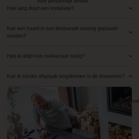
voor persoonlijk advies.
Branderbed 3 Price
Hoe lang duurt een installatie?
0.000000
Kan een haard in een bestaande woning geplaatst
Backwall_ 3 Price
worden?
0.000000
Implementation 3 Price
Heb ik altijd een rookkanaal nodig?
0.000000
Branderbed 4 Price
Kan ik zonder afspraak langskomen in de showroom?
0.000000
Backwall_ 4 Price
0.000000
Implementation 4 Price
0.000000