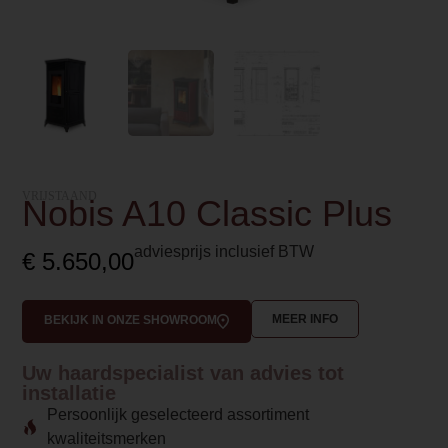
VRIJSTAAND
Nobis A10 Classic Plus
adviesprijs inclusief BTW
€
5.650,00
MEER INFO
BEKIJK IN ONZE SHOWROOM
Uw haardspecialist van advies tot
installatie
Persoonlijk geselecteerd assortiment
kwaliteitsmerken