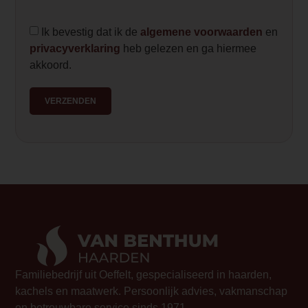
optie om de warmte met natuurlijke conv
de ruimte te verspreiden, dat zorgt voor 
Ik bevestig dat ik de
algemene voorwaarden
en
stille werking. Maar er zit ook een ventil
privacyverklaring
heb gelezen en ga hiermee
net iets sneller te kunnen verwarmen.</
akkoord.
Element Builder for Description
VERZENDEN
— Please Select —
Familiebedrijf uit Oeffelt, gespecialiseerd in haarden,
kachels en maatwerk. Persoonlijk advies, vakmanschap
en betrouwbare service sinds 1971.