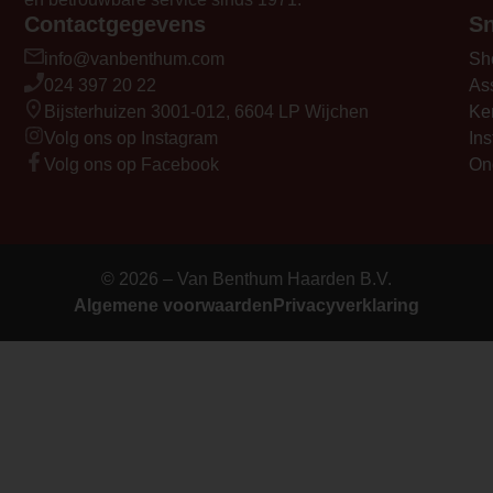
Contactgegevens
Sn
info@vanbenthum.com
Sh
024 397 20 22
As
Bijsterhuizen 3001-012, 6604 LP Wijchen
Ke
Volg ons op Instagram
Ins
Volg ons op Facebook
On
© 2026 – Van Benthum Haarden B.V.
Algemene voorwaarden
Privacyverklaring