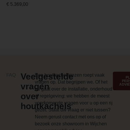
net iets sneller te
€
5.369,00
Energielabel
kunnen
verwarmen.
A++
Design foto
/n/o/nobis_a10_classic_plus_sfeer_19
Merk foto
/n/o/nobis_a10_classic_plus_black_14
Kleur 3
Veelgestelde
FAQ
Een houtkachel kiezen roept vaak
P
PER
vragen op. Dat begrijpen we. Of het
Zwart
vragen
ADVI
nu gaat over de installatie, onderhoud
over
Kleur 4
of regelgeving: we hebben de meest
voorkomende vragen voor u op een rij
Wit
houtkachels
gezet. Staat uw vraag er niet tussen?
Anti-reflective glass 1 Price
Neem gerust contact met ons op of
bezoek onze showroom in Wijchen
0.000000