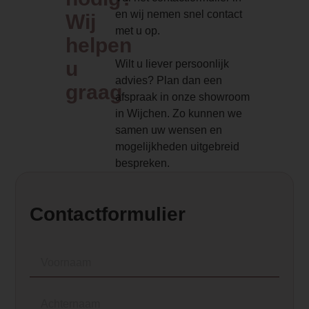
Thermostaat
en wij nemen snel contact
Wij
Ja
met u op.
helpen
Type pelletkachel
u
Wilt u liever persoonlijk
Lucht pelletkachel
advies? Plan dan een
graag
afspraak in onze showroom
Kanalisatie
in Wijchen. Zo kunnen we
Kanalisatie optioneel
samen uw wensen en
mogelijkheden uitgebreid
Afstandsbediening
bespreken.
Ja, met infrarood afstandsbediening
Aansluiting pelletkachel
Contactformulier
Achteraansluiting
Dealer product omschrijving
<p class="MsoNormal">De Nobis A10 C
is een pelletkachel voor wie houdt van tr
innovatie. Met zijn klassieke lijnen en r