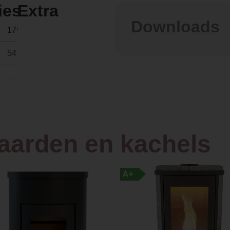
ies
Extra
Downloads
175 kg
54 × 53 × 113 cm
Pellets
Front
haarden en kachels
Vrijstaand
A+
Plaatstaal
53.0