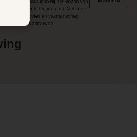
enlo en ver daarbuiten bij het kiezen van
IN WIJCHEN
en haard die écht bij hen past. Met korte
en
ijnen, eerlijk advies en vakmanschap
aarop u kunt vertrouwen.
ving