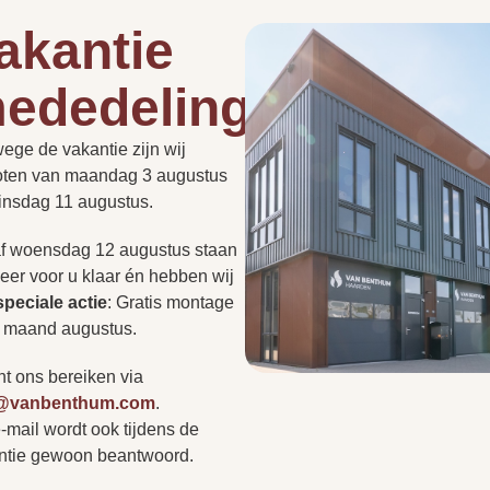
19kg
akantie
ededelingen
Hoe lang duurt een instal
0.86 kg
de
roept vaak vragen op.
PLAN EEN
ege de vakantie zijn wij
t nu gaat over de
PERSOONLIJK
ADVIESGESPREK
oten van maandag 3 augustus
Kan een haard in een be
of regelgeving: we hebben
2.16 kg
dinsdag 11 augustus.
ragen voor u op een rij
r niet tussen? Neem
f woensdag 12 augustus staan
Heb ik altijd een rookkan
op of bezoek onze
eer voor u klaar én hebben wij
Handbediening,Afstandsbediening
r persoonlijk advies.
s
speciale actie
:
Gratis montage
e maand augustus.
Kan ik zonder afspraak 
Wit
nt ons bereiken via
o@vanbenthum.com
.
Zwart
-mail wordt ook tijdens de
Vertr
A
ntie gewoon beantwoord.
r
Brons