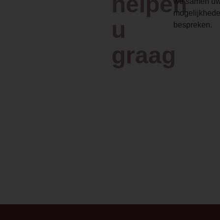
helpen
we samen uw
mogelijkhede
u
bespreken.
graag