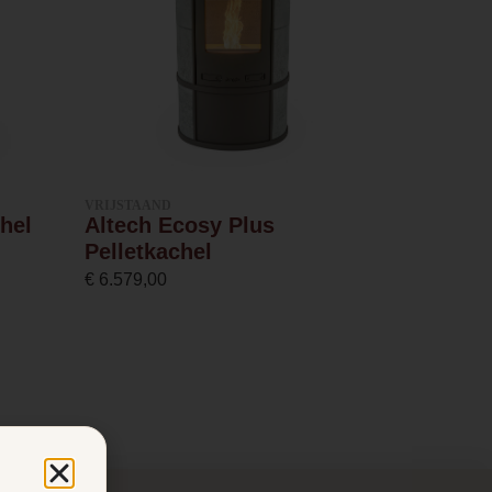
VRIJSTAAND
hel
Altech Ecosy Plus
Pelletkachel
€
6.579,00