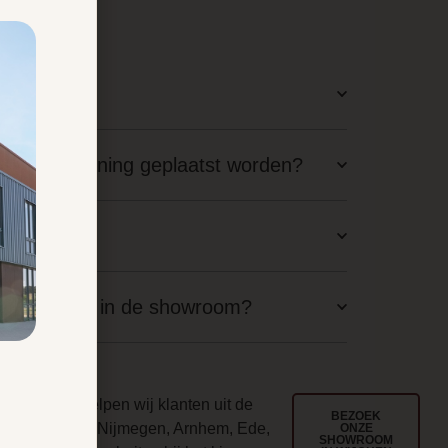
latie?
staande woning geplaatst worden?
aal nodig?
langskomen in de showroom?
ouwd
l jarenlang helpen wij klanten uit de
BEZOEK
egio Wijchen, Nijmegen, Arnhem, Ede,
ONZE
SHOWROOM