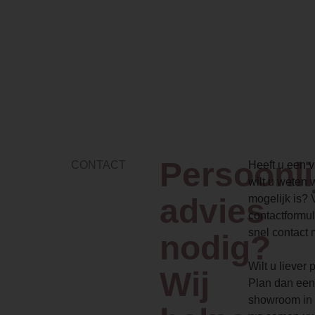
Persoonli
CONTACT
Heeft u een vr
wilt u weten 
advies
mogelijk is? 
contactformul
snel contact 
nodig?
Wilt u liever
Wij
Plan dan een
showroom in 