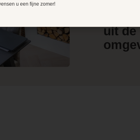
door
V
wensen u een fijne zomer!
e
4.4
klant
l
80
/ 5
w
uit de
Ja
omge
Lucht pelletkachel
Kanalisatie optioneel
Ja, met radiografische
afstandsbediening
Boven- en achteraansluiting