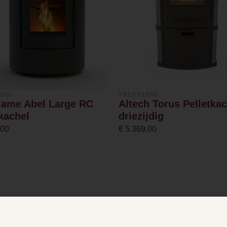
3.8
9.5
90.9 %
AND
VRIJSTAAND
lame Abel Large RC
Altech Torus Pelletkac
Afvoer
tkachel
driezijdig
,00
€
5.369,00
Gesloten systeem
80 millimeter
Ja