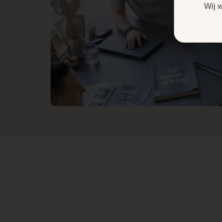
nog eens praktisch in
Wij 
gebruik.
Diameter
Thermostaat
Type pelletkachel
Kanalisatie
Afstandsbediening
Aansluiting
pelletkachel