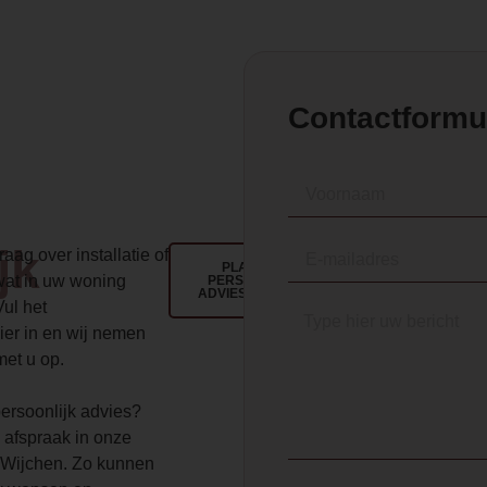
Contactformu
jk
aag over installatie of
PLAN EEN
wat in uw woning
PERSOONLIJK
ADVIESGESPREK
Vul het
ier in en wij nemen
met u op.
 persoonlijk advies?
 afspraak in onze
Wijchen. Zo kunnen