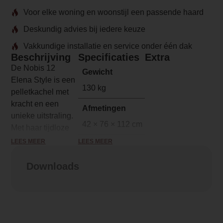
Voor elke woning en woonstijl een passende haard
Deskundig advies bij iedere keuze
Vakkundige installatie en service onder één dak
Beschrijving
Specificaties
Extra
De Nobis 12
Gewicht
Elena Style is een
130 kg
pelletkachel met
kracht en een
Afmetingen
unieke uitstraling.
42 × 76 × 112 cm
Met haar tijdloze
design en
LEES MEER
LEES MEER
Merk
robuuste
Nobis
uitstraling is deze
Downloads
kachel niet te
Model
missen in de
Elena
ruimte. De Elena
biedt een
Serie