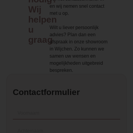
Type pelletkachel
en wij nemen snel contact
Wij
Lucht pelletkachel
met u op.
helpen
Kanalisatie
u
Wilt u liever persoonlijk
Kanalisatie optioneel
advies? Plan dan een
graag
afspraak in onze showroom
Afstandsbediening
in Wijchen. Zo kunnen we
Ja, met radiografische afstandsbedieni
samen uw wensen en
mogelijkheden uitgebreid
Aansluiting pelletkachel
bespreken.
Boven- en achteraansluiting
Dealer product omschrijving
Contactformulier
<p class="MsoNormal">De Nobis 12 El
Style is een pelletkachel met kracht en 
unieke uitstraling. Met haar tijdloze des
en robuuste uitstraling is deze kachel nie
missen in de ruimte. De Elena biedt een
aangename warmte door de ventilator, 