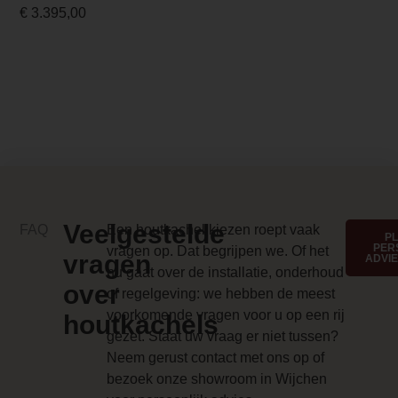
€
3.395,00
Energielabel
A+
Design foto
/n/o/nobis_elenastyle_sfeer_1920x1400
Merk foto
/n/o/nobis_elenastyle_black_1400x1400
Kleur 3
Veelgestelde
FAQ
Een houtkachel kiezen roept vaak
P
PER
vragen op. Dat begrijpen we. Of het
Wit hout
vragen
ADVI
nu gaat over de installatie, onderhoud
over
Anti-reflective glass 1 Price
of regelgeving: we hebben de meest
voorkomende vragen voor u op een rij
0.000000
houtkachels
gezet. Staat uw vraag er niet tussen?
Branderbed 3 Price
Neem gerust contact met ons op of
bezoek onze showroom in Wijchen
0.000000