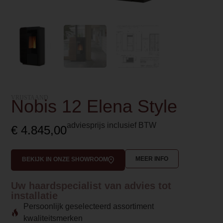
VRIJSTAAND
Nobis 12 Elena Style
adviesprijs inclusief BTW
€
4.845,00
MEER INFO
BEKIJK IN ONZE SHOWROOM
Uw haardspecialist van advies tot
installatie
Persoonlijk geselecteerd assortiment
kwaliteitsmerken