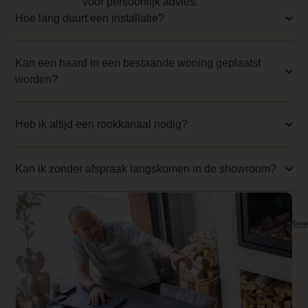
voor persoonlijk advies.
Backwall_ 3 Price
Hoe lang duurt een installatie?
0.000000
Kan een haard in een bestaande woning geplaatst
Implementation 3 Price
worden?
0.000000
Branderbed 4 Price
Heb ik altijd een rookkanaal nodig?
0.000000
Backwall_ 4 Price
Kan ik zonder afspraak langskomen in de showroom?
0.000000
Implementation 4 Price
0.000000
Branderbed 1 Price
0.000000