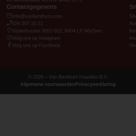
Contactgegevens
Sn
info@vanbenthum.com
Sh
024 397 20 22
As
Bijsterhuizen 3001-012, 6604 LP Wijchen
Ke
Volg ons op Instagram
Ins
Volg ons op Facebook
On
© 2026 – Van Benthum Haarden B.V.
Algemene voorwaarden
Privacyverklaring