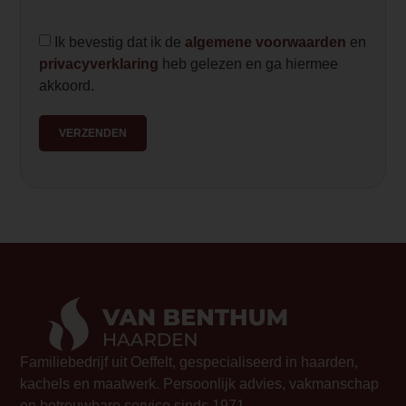
hoeft u minder vaak bij te vullen. De
automatische reinigingsfunctie zorgt voo
Ik bevestig dat ik de
algemene voorwaarden
en
optimaal gebruiksgemak.</p>
privacyverklaring
heb gelezen en ga hiermee
akkoord.
Element Builder for Description
— Please Select —
VERZENDEN
Familiebedrijf uit Oeffelt, gespecialiseerd in haarden,
kachels en maatwerk. Persoonlijk advies, vakmanschap
en betrouwbare service sinds 1971.