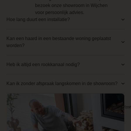
uw interieur.
bezoek onze showroom in Wijchen
0.000000
Perfect voor wie
voor persoonlijk advies.
sfeer, comfort en
Backwall_ 3 Price
Hoe lang duurt een installatie?
duurzaamheid
0.000000
belangrijk vindt.
Kan een haard in een bestaande woning geplaatst
Implementation 3 Price
worden?
0.000000
Branderbed 4 Price
Heb ik altijd een rookkanaal nodig?
0.000000
Backwall_ 4 Price
Kan ik zonder afspraak langskomen in de showroom?
0.000000
Implementation 4 Price
0.000000
Branderbed 1 Price