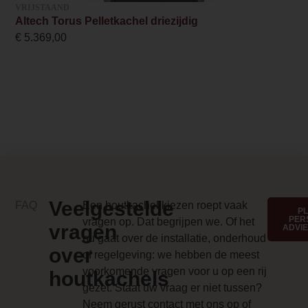
en uitstraling. De
VRIJSTAAND
robuuste,
Altech Torus Pelletkachel driezijdig
Handbediening
authentieke
€
5.369,00
Kleur
vormgeving past
naadloos in zowel
Zwart
moderne als
Energielabel
klassieke
interieurs.
A+
Belangrijkste
Design foto
eigenschappen:
/a/b/abel_sfeerafbeelding.jpg
De Duroflame
Merk foto
Veelgestelde
FAQ
Een houtkachel kiezen roept vaak
Abel is meer dan
P
PER
vragen op. Dat begrijpen we. Of het
/a/b/abel_voorkant_1000x1000.jpg
een warmtebron –
vragen
ADVI
nu gaat over de installatie, onderhoud
het is een
over
Anti-reflective glass 1 Price
of regelgeving: we hebben de meest
stijlvolle, stille en
voorkomende vragen voor u op een rij
0.000000
houtkachels
zuinige
gezet. Staat uw vraag er niet tussen?
toevoeging aan
Branderbed 3 Price
Neem gerust contact met ons op of