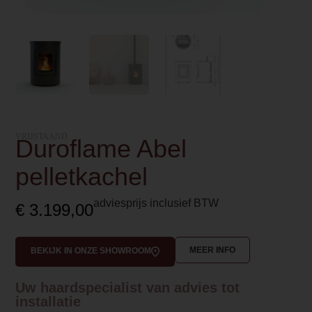
VRIJSTAAND
Duroflame Abel
pelletkachel
adviesprijs inclusief BTW
€
3.199,00
MEER INFO
BEKIJK IN ONZE SHOWROOM
Uw haardspecialist van advies tot
installatie