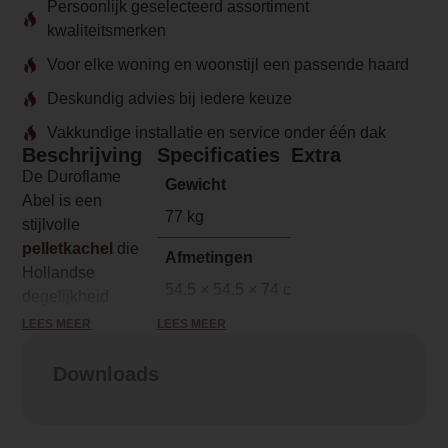
Persoonlijk geselecteerd assortiment
kwaliteitsmerken
Voor elke woning en woonstijl een passende haard
Deskundig advies bij iedere keuze
Vakkundige installatie en service onder één dak
Beschrijving
Specificaties
Extra
De Duroflame
Gewicht
Abel is een
77 kg
stijlvolle
pelletkachel
die
Afmetingen
Hollandse
54,5 × 54,5 × 74 cm
degelijkheid
moeiteloos
LEES MEER
LEES MEER
Merk
combineert met
Duroflame
moderne techniek
Downloads
en klassieke
Model
uitstraling. Met een
Duroflame Abel pelletkachel
maximaal