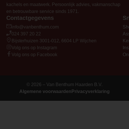
end="1584">Compact formaat</strong>: 
kachels en maatwerk. Persoonlijk advies, vakmanschap
</li>
en betrouwbare service sinds 1971.
<li data-start="1621" data-end="1673">
Contactgegevens
Sn
<p data-start="1623" data-end="1673"><
info@vanbenthum.com
Sh
end="1631">Stil</strong>: geen ventilato
024 397 20 22
As
</li>
Bijsterhuizen 3001-012, 6604 LP Wijchen
Ke
<li data-start="1674" data-end="1736">
Volg ons op Instagram
Ins
<p data-start="1676" data-end="1736"><
Volg ons op Facebook
On
end="1695">Pelletreservoir</strong>: 8
stoken</p>
</li>
</ul>
© 2026 – Van Benthum Haarden B.V.
<p data-start="1738" data-end="1924">
Algemene voorwaarden
warmtebron – het is een stijlvolle, still
Privacyverklaring
Perfect voor wie sfeer, comfort en duurz
Element Builder for Description
— Please Select —