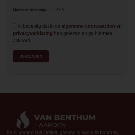
<p data-start="1336" data-end="1398"><
Maximale bestandgrootte: 5MB
end="1348">Vermogen</strong>: tot 5,0
ruimtes</p>
Ik bevestig dat ik de
algemene voorwaarden
en
</li>
privacyverklaring
heb gelezen en ga hiermee
<li data-start="1399" data-end="1446">
akkoord.
<p data-start="1401" data-end="1446"><
end="1414">Rendement</strong>: 91,8%
VERZENDEN
</li>
<li data-start="1447" data-end="1506">
<p data-start="1449" data-end="1506"><
end="1467">Pelletverbruik</strong>: tot 
</li>
<li data-start="1507" data-end="1562">
<p data-start="1509" data-end="1562"><
end="1527">Stroomverbruik</strong>: sl
</li>
<li data-start="1563" data-end="1620">
<p data-start="1565" data-end="1620"><
Familiebedrijf uit Oeffelt, gespecialiseerd in haarden,