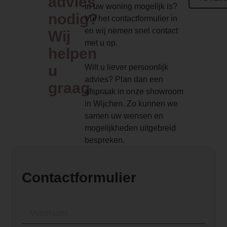
advies
Ja
in uw woning mogelijk is?
nodig?
Vul het contactformulier in
Type pelletkachel
en wij nemen snel contact
Wij
Lucht pelletkachel
met u op.
helpen
Kanalisatie
u
Wilt u liever persoonlijk
Zonder kanalisatie
advies? Plan dan een
graag
afspraak in onze showroom
Afstandsbediening
in Wijchen. Zo kunnen we
Nee, zonder afstandsbediening
samen uw wensen en
mogelijkheden uitgebreid
Aansluiting pelletkachel
bespreken.
Boven- en achteraansluiting
Dealer product omschrijving
Contactformulier
<h2>Duroflame Abel pelletkachel</h2>
<p data-start="174" data-end="517">De D
href="
https://www.haveverwarming.nl/
die Hollandse degelijkheid moeiteloos