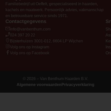
Familiebedrijf uit Oeffelt, gespecialiseerd in haarden,
Element Builder for Description
kachels en maatwerk. Persoonlijk advies, vakmanschap
— Please Select —
en betrouwbare service sinds 1971.
Contactgegevens
Sn
video_youtube_code_0
info@vanbenthum.com
Sh
https://www.youtube.com/watch?v=
024 397 20 22
As
Bijsterhuizen 3001-012, 6604 LP Wijchen
Ke
Volg ons op Instagram
Ins
Volg ons op Facebook
On
© 2026 – Van Benthum Haarden B.V.
Algemene voorwaarden
Privacyverklaring