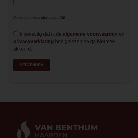
</p>
<h3>Opties Element4</h3>
<p>Deze nieuwe Element4 haard is ook t
Maximale bestandgrootte: 5MB
href="
https://www.haveverwarming.nl
glas/&quot
; target="_blank" rel="noop
Ik bevestig dat ik de
algemene voorwaarden
en
glas</a>. Een beleving opzich dat AR-g
privacyverklaring
heb gelezen en ga hiermee
hebben we diverse opstelling hiermee vo
akkoord.
Bidore variant een gesloten gashaard d
Save afstandbediening waarmee een 
VERZENDEN
te stellen is voor een nog natuurlijker v
moderne haard staan omschreven bij de 
haard.</p>
<h3 class="p1"><strong>Veiligheidssc
<p class="p2">Optioneel voor alle Elem
veiligheidsscherm. Dit garandeert veili
er minder directe straling van de ruit kom
zitten en is de haard dus ook veilig voor
scherm kunt u gewoon aanraken, zonder
is het scherm makkelijk te verwijderen. 