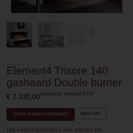
INBOUW
Element4 Trisore 140
gashaard Double burner
adviesprijs inclusief BTW
€
7.332,00
MEER INFO
BEKIJK IN ONZE SHOWROOM
Uw haardspecialist van advies tot