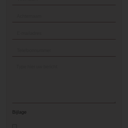
0.000000
Implementation 2 Price
0.000000
Product Label
Uitlopend
Dealer product omschrijving
<h2>Element4 Trisore 140 Double Burn
<p>De Trisore 140 is helemaal vernieu
target="_blank" rel="noopener">Element
met een Double Burner. deze nieuwe ma
ervoor dat u de haard optimaal kunt re
deze haard is goed te regelen. Deze ha
vermogen van <a href="/kenniscentrum
Bijlage
of-kachel/" target="_blank" rel="noopen
maximale controle over de vlammen en 