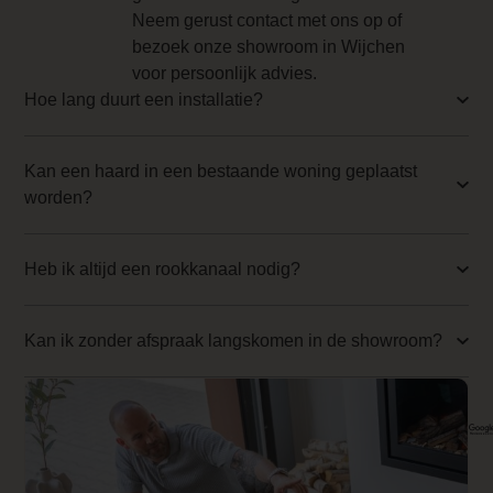
Achteraansluiting
Neem gerust contact met ons op of
bezoek onze showroom in Wijchen
Nee
voor persoonlijk advies.
Inbouwmaat breedte
Hoe lang duurt een installatie?
150 cm
Kan een haard in een bestaande woning geplaatst
Inbouwmaat hoogte
worden?
71.4 cm
Inbouwmaat diepte
Heb ik altijd een rookkanaal nodig?
33.8 cm
Ruitmaat diepte
Kan ik zonder afspraak langskomen in de showroom?
28 cm
Ontspiegeld AR-glas
967