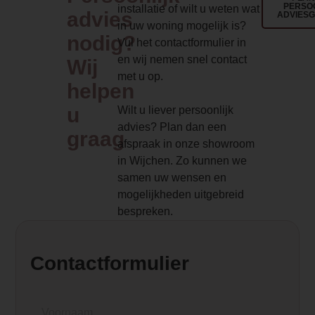
PERSO
installatie of wilt u weten wat
advies
ADVIES
0.000000
in uw woning mogelijk is?
nodig?
Vul het contactformulier in
Branderbed 1 Price
en wij nemen snel contact
Wij
0.000000
met u op.
helpen
Zwart glazen achterwand
u
Wilt u liever persoonlijk
759
advies? Plan dan een
graag
afspraak in onze showroom
Backwall_ 1 Price
in Wijchen. Zo kunnen we
759.000000
samen uw wensen en
mogelijkheden uitgebreid
Implementation 1 Price
bespreken.
0.000000
Branderbed 2 Price
Contactformulier
0.000000
Backwall_ 2 Price