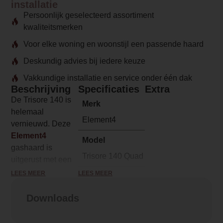
installatie
Persoonlijk geselecteerd assortiment
kwaliteitsmerken
Voor elke woning en woonstijl een passende haard
Deskundig advies bij iedere keuze
Vakkundige installatie en service onder één dak
Beschrijving
Specificaties
Extra
De Trisore 140 is
Merk
helemaal
Element4
vernieuwd. Deze
Element4
Model
gashaard is
Trisore 140 Quad Double gashaard
uitgerust met een
Double Burner.
LEES MEER
LEES MEER
Serie
deze nieuwe
Trisore
manier van
Downloads
branden zorgt
Brandstof
ervoor dat u de