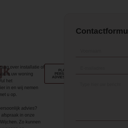
Contactformu
jk
aag over installatie of
PLAN EEN
wat in uw woning
PERSOONLIJK
ADVIESGESPREK
Vul het
ier in en wij nemen
met u op.
 persoonlijk advies?
 afspraak in onze
Wijchen. Zo kunnen