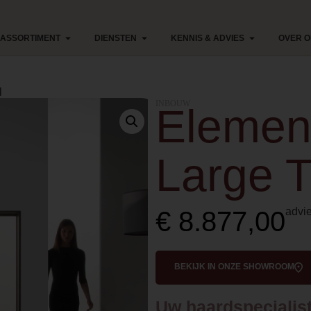
ASSORTIMENT
DIENSTEN
KENNIS & ADVIES
OVER 
l
INBOUW
Elemen
Large 
advie
€
8.877,00
BEKIJK IN ONZE SHOWROOM
Uw haardspecialist 