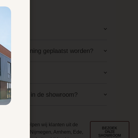
latie?
staande woning geplaatst worden?
aal nodig?
langskomen in de showroom?
ouwd
l jarenlang helpen wij klanten uit de
BEZOEK
egio Wijchen, Nijmegen, Arnhem, Ede,
ONZE
SHOWROOM