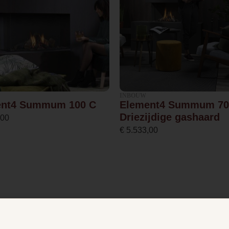
Ja
72.4
160.0
INBOUW
ent4 Summum 100 C
Element4 Summum 70
Driezijdige gashaard
,00
4.3
€
5.533,00
13.0
89 %
Afvoer