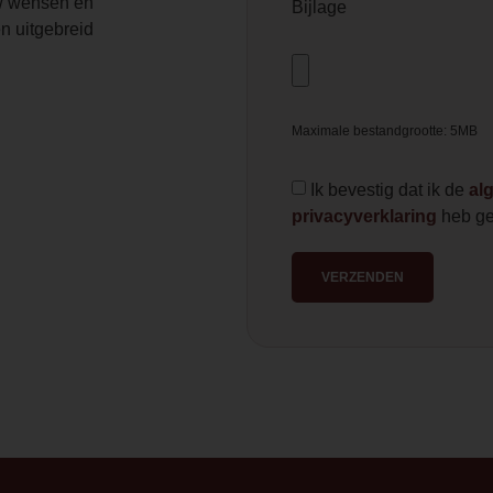
 wensen en
Bijlage
n uitgebreid
Maximale bestandgrootte: 5MB
Ik bevestig dat ik de
al
privacyverklaring
heb ge
VERZENDEN