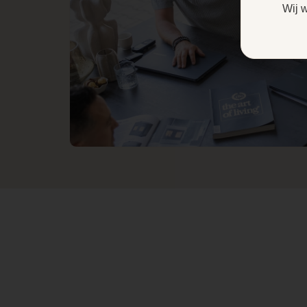
Ook
Wij 
Inbouwmaat
breedte
verkrijgbaar
Inbouwmaat
met SKY
hoogte
Next
Inbouwmaat
brander
diepte
Ontspiegeld AR-
Daarnaast is de Sky-serie
glas
verkrijgbaar met de
innovatieve SKY Next
LED gloeibed
brander. De SKY Next
brander beschikt over een
vermogen van 2,9 tot 7,9
Zwart glazen
kW. Dankzij verdere
binnenwanden
verfijning en optimalisatie
van de brandertechniek is
het gelukt om een