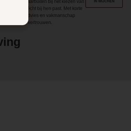
enlo en ver daarbuiten bij het kiezen van
IN WIJCHEN
en haard die écht bij hen past. Met korte
en
ijnen, eerlijk advies en vakmanschap
aarop u kunt vertrouwen.
ving