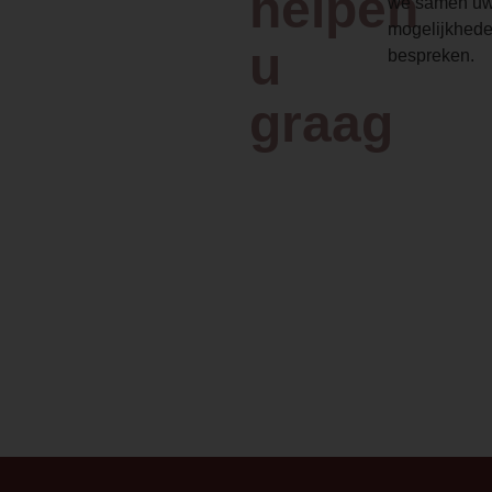
helpen
we samen uw
bij de haard zitten en is de
mogelijkhede
haard dus ook veilig voor
u
bespreken.
kinderen of huisdieren. Dit
scherm kunt u gewoon
graag
aanraken, zonder dat u uw
vingers brandt. Ook is het
scherm makkelijk te
verwijderen.
Element4
ProControl