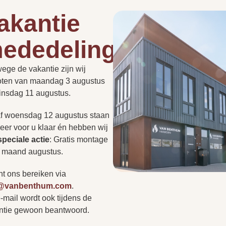
akantie
Gesloten systeem
ededelingen
Hoe lang duurt een instal
130/200 millimeter
de
roept vaak vragen op.
PLAN EEN
ege de vakantie zijn wij
t nu gaat over de
PERSOONLIJK
ADVIESGESPREK
oten van maandag 3 augustus
Kan een haard in een be
of regelgeving: we hebben
Ja
dinsdag 11 augustus.
ragen voor u op een rij
r niet tussen? Neem
Afstandsbediening
f woensdag 12 augustus staan
Heb ik altijd een rookkan
op of bezoek onze
eer voor u klaar én hebben wij
r persoonlijk advies.
s
speciale actie
:
Gratis montage
Zwart
e maand augustus.
Kan ik zonder afspraak 
nt ons bereiken via
Nee
o@vanbenthum.com
.
-mail wordt ook tijdens de
Vertr
A
Nee
ntie gewoon beantwoord.
r