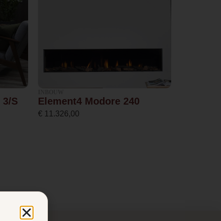
INBOUW
 3/S
Element4 Modore 240
€
11.326,00