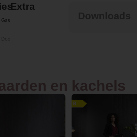
ies
Extra
Downloads
Gas
Doorkijk
Inbouw
Plaatstaal
haarden en kachels
Zwarte staalwand
B
Houtset of kiezels
2