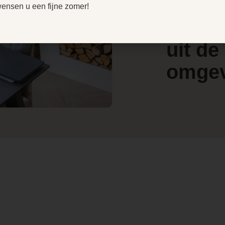
door
V
wensen u een fijne zomer!
99.2 cm
e
4.4
klant
l
/ 5
w
uit de
204.5 cm
omge
41.7 cm
2793
496
1040