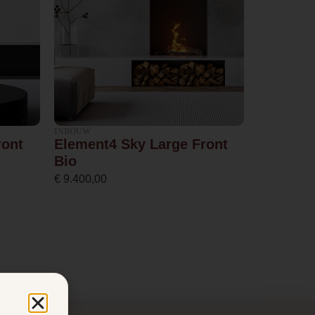
INBOUW
ront
Element4 Sky Large Front
Bio
€
9.400,00