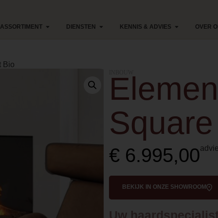
ASSORTIMENT
DIENSTEN
KENNIS & ADVIES
OVER 
 Bio
INBOUW
Elemen
Square 
advie
€
6.995,00
BEKIJK IN ONZE SHOWROOM
Uw haardspecialist 