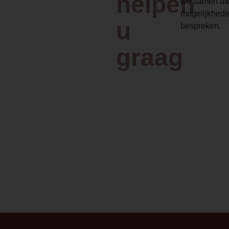
helpen
we samen uw
mogelijkhede
u
bespreken.
graag