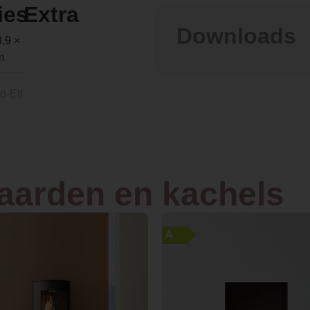
ies
Extra
Downloads
,9 × 88,5 × 99,5
m
io-Ethanol
nbouw
aatstaal
haarden en kachels
8.5
A
1.8