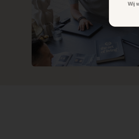
Zo voert de haard zijn
Wij 
rookgassen af naar buiten
en zuurstof toe door
dezelfde buis. Verder is de
geur van het bio-ethanol
veel minder waar te
nemen door de afvoerbuis.
Wanneer de voorraadtank
van uw haard leeg is kunt
u deze eenvoudig
bijvullen met een slang en
de geïntegreerde
brandstofpomp. De haard
ziet zelf wanneer hij vol is
waardoor u de
voorraadtank nooit te vol
kunt doen.