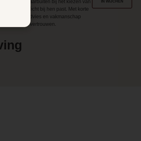
enlo en ver daarbuiten bij het kiezen van
IN WIJCHEN
en haard die écht bij hen past. Met korte
en
ijnen, eerlijk advies en vakmanschap
aarop u kunt vertrouwen.
ving