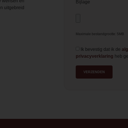
 wensen en
Bijlage
n uitgebreid
Maximale bestandgrootte: 5MB
Ik bevestig dat ik de
al
privacyverklaring
heb ge
VERZENDEN