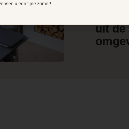
door
V
wensen u een fijne zomer!
e
4.4
klant
l
/ 5
w
uit de
omge