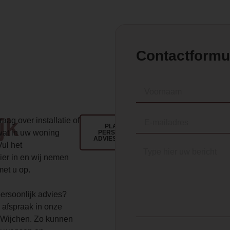
Contactformu
jk
aag over installatie of
PLAN EEN
wat in uw woning
PERSOONLIJK
ADVIESGESPREK
Vul het
ier in en wij nemen
met u op.
 persoonlijk advies?
 afspraak in onze
Wijchen. Zo kunnen