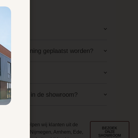
latie?
staande woning geplaatst worden?
aal nodig?
langskomen in de showroom?
ouwd
l jarenlang helpen wij klanten uit de
BEZOEK
egio Wijchen, Nijmegen, Arnhem, Ede,
ONZE
SHOWROOM