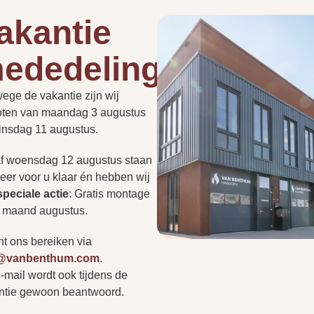
94
akantie
96
ededelingen
Hoe lang duurt een instal
de
roept vaak vragen op.
95
PLAN EEN
ege de vakantie zijn wij
t nu gaat over de
PERSOONLIJK
ADVIESGESPREK
oten van maandag 3 augustus
Kan een haard in een be
of regelgeving: we hebben
dinsdag 11 augustus.
ragen voor u op een rij
IEUW!
r niet tussen? Neem
f woensdag 12 augustus staan
Heb ik altijd een rookkan
op of bezoek onze
5 liter
eer voor u klaar én hebben wij
r persoonlijk advies.
s
speciale actie
:
Gratis montage
e maand augustus.
Kan ik zonder afspraak 
nt ons bereiken via
o@vanbenthum.com
.
-mail wordt ook tijdens de
Vertr
A
ntie gewoon beantwoord.
r