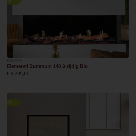
A
69.4
Minimaal vermogen
5.0
Maximaal vermogen
7.0
Rendement
INBOUW
Element4 Summum 140 3-zijdig Bio
100 %
€
9.295,00
Wel of geen afvoer
Afvoerloos
A
Bediening
Afstandsbediening
Kleur