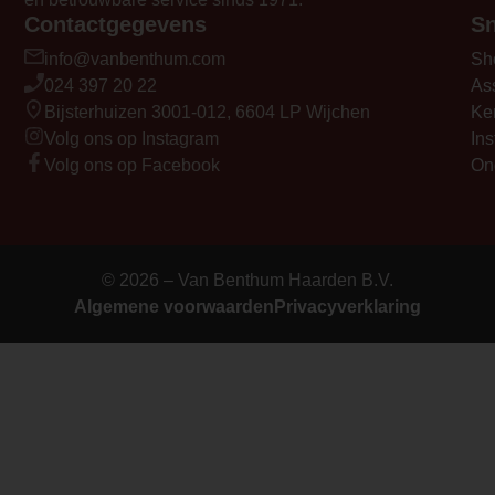
Contactgegevens
Sn
info@vanbenthum.com
Sh
024 397 20 22
As
Bijsterhuizen 3001-012, 6604 LP Wijchen
Ke
Volg ons op Instagram
Ins
Volg ons op Facebook
On
© 2026 – Van Benthum Haarden B.V.
Algemene voorwaarden
Privacyverklaring