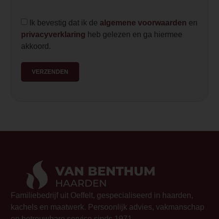
Ik bevestig dat ik de
algemene voorwaarden
en
privacyverklaring
heb gelezen en ga hiermee
akkoord.
VERZENDEN
Familiebedrijf uit Oeffelt, gespecialiseerd in haarden,
kachels en maatwerk. Persoonlijk advies, vakmanschap
en betrouwbare service sinds 1971.