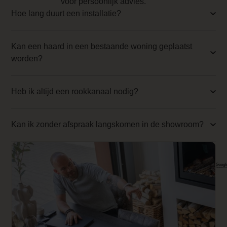
voor persoonlijk advies.
Implementation 1 Price
Hoe lang duurt een installatie?
0.000000
Kan een haard in een bestaande woning geplaatst
Branderbed 2 Price
worden?
0.000000
Backwall_ 2 Price
Heb ik altijd een rookkanaal nodig?
0.000000
Implementation 2 Price
Kan ik zonder afspraak langskomen in de showroom?
0.000000
Branderinhoud
± 5 liter
Dealer product omschrijving
<h2>Over de Element4 Bio 50I</h2>
<p>Na de Sky Bio-ethanol serie introdu