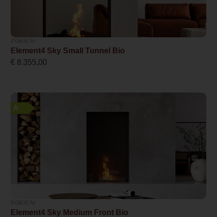
Zwart
Energielabel
A
INBOUW
Element4 Sky Small Tunnel Bio
Design foto
€
8.355,00
/b/i/bio50i_1920x1400.jpg
Merk foto
/e/l/element4-bio50i.jpg
A
Anti-reflective glass 1 Price
0.000000
Branderbed 3 Price
0.000000
Backwall_ 3 Price
INBOUW
Element4 Sky Medium Front Bio
0.000000