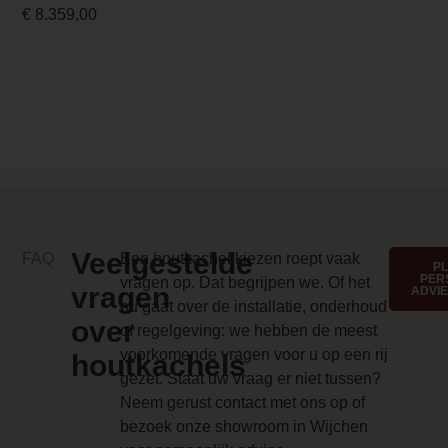
€
8.359,00
Implementation 3 Price
0.000000
Branderbed 4 Price
0.000000
Backwall_ 4 Price
0.000000
Implementation 4 Price
Veelgestelde
FAQ
Een houtkachel kiezen roept vaak
P
PER
vragen op. Dat begrijpen we. Of het
0.000000
vragen
ADVI
nu gaat over de installatie, onderhoud
over
Branderbed 1 Price
of regelgeving: we hebben de meest
voorkomende vragen voor u op een rij
0.000000
houtkachels
gezet. Staat uw vraag er niet tussen?
Backwall_ 1 Price
Neem gerust contact met ons op of
bezoek onze showroom in Wijchen
0.000000