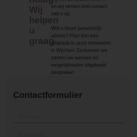
Element Builder for Description
en wij nemen snel contact
Wij
met u op.
— Please Select —
helpen
u
Wilt u liever persoonlijk
advies? Plan dan een
graag
afspraak in onze showroom
in Wijchen. Zo kunnen we
samen uw wensen en
mogelijkheden uitgebreid
bespreken.
Contactformulier