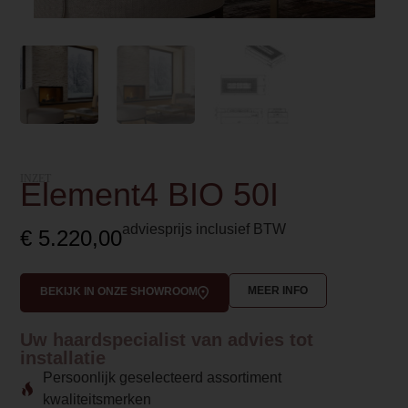
INZET
Element4 BIO 50I
adviesprijs inclusief BTW
€
5.220,00
MEER INFO
BEKIJK IN ONZE SHOWROOM
Uw haardspecialist van advies tot
installatie
Persoonlijk geselecteerd assortiment
kwaliteitsmerken