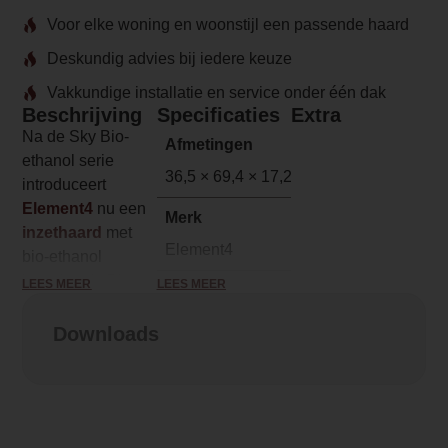
Voor elke woning en woonstijl een passende haard
Deskundig advies bij iedere keuze
Vakkundige installatie en service onder één dak
Beschrijving
Specificaties
Extra
Na de Sky Bio-
Afmetingen
ethanol serie
36,5 × 69,4 × 17,2 cm
introduceert
Element4
nu een
Merk
inzethaard
met
Element4
bio-ethanol
brander: de Bio
LEES MEER
LEES MEER
Model
50I! De Bio 50I is
BIO 50I
perfect toepasbaar
Downloads
in diverse
Brandstof
situaties,
Bio-Ethanol
bijvoorbeeld in de
bestaande
Vuurzicht