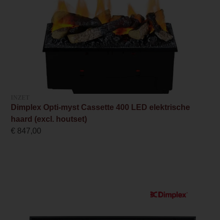
1.5
Minimaal vermogen
1.5
Maximaal vermogen
1.5
Bediening
INZET
Dimplex Opti-myst Cassette 400 LED elektrische
Afstandsbediening,Bediening via app
haard (excl. houtset)
€
847,00
Design foto
/l/u/luxor190e-2.jpg
Merk foto
/l/u/luxor190e-1.jpg
Inbouwmaat breedte