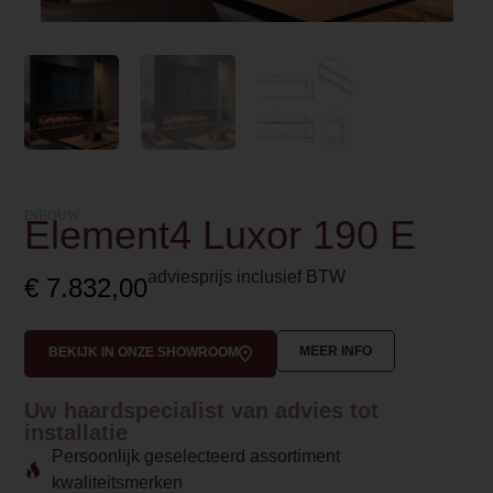
INBOUW
Element4 Luxor 190 E
adviesprijs inclusief BTW
€
7.832,00
MEER INFO
BEKIJK IN ONZE SHOWROOM
Uw haardspecialist van advies tot
installatie
Persoonlijk geselecteerd assortiment
kwaliteitsmerken