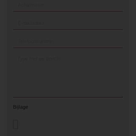
waardoor het niet alleen een functionee
ook een pronkstuk in je interieur.</p>
</li>
</ul>
<p class="" data-start="1369" data-end
Element Builder for Description
— Please Select —
Bijlage