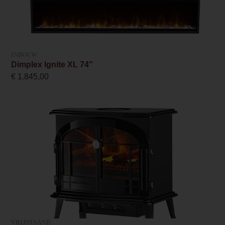
186.8 cm
Inbouwmaat hoogte
60.5 cm
INBOUW
Inbouwmaat diepte
Dimplex Ignite XL 74″
42 cm
€
1.845,00
Anti-reflective glass 1 Price
0.000000
Branderbed 3 Price
0.000000
Backwall_ 3 Price
0.000000
Implementation 3 Price
0.000000
VRIJSTAAND