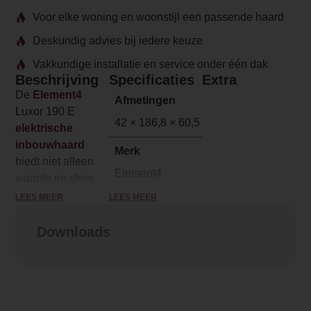
Voor elke woning en woonstijl een passende haard
Deskundig advies bij iedere keuze
Vakkundige installatie en service onder één dak
Beschrijving
Specificaties
Extra
De
Element4
Afmetingen
Luxor 190 E
42 × 186,8 × 60,5 cm
elektrische
inbouwhaard
Merk
biedt niet alleen
Element4
warmte en sfeer,
maar ook een
LEES MEER
LEES MEER
Model
stijlvolle
Luxor
toevoeging aan
Downloads
elk interieur.
Brandstof
Elektrisch
Met zijn flexibele
ontwerp kan de
Vuurzicht
Luxor 190 E zowel