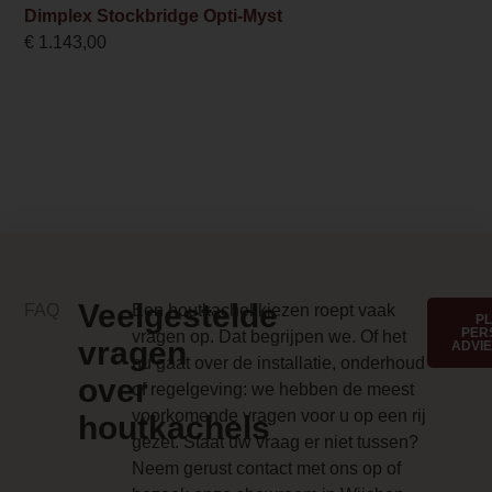
Dimplex Stockbridge Opti-Myst
Branderbed 4 Price
€
1.143,00
0.000000
Backwall_ 4 Price
0.000000
Implementation 4 Price
0.000000
Branderbed 1 Price
Veelgestelde
FAQ
Een houtkachel kiezen roept vaak
0.000000
P
PER
vragen op. Dat begrijpen we. Of het
vragen
ADVI
Backwall_ 1 Price
nu gaat over de installatie, onderhoud
over
of regelgeving: we hebben de meest
0.000000
voorkomende vragen voor u op een rij
houtkachels
Implementation 1 Price
gezet. Staat uw vraag er niet tussen?
Neem gerust contact met ons op of
0.000000