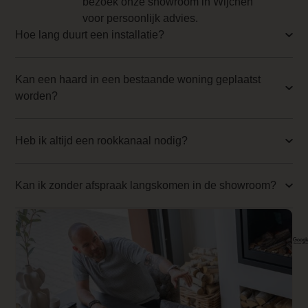
bezoek onze showroom in Wijchen
Branderbed 2 Price
voor persoonlijk advies.
Hoe lang duurt een installatie?
0.000000
Backwall_ 2 Price
Kan een haard in een bestaande woning geplaatst
0.000000
worden?
Implementation 2 Price
0.000000
Heb ik altijd een rookkanaal nodig?
Dealer product omschrijving
Kan ik zonder afspraak langskomen in de showroom?
<p class="" data-start="60" data-end="
href="
https://www.haveverwarming.nl/
elektrische-haarden">Element4</a&g
href="
https://www.haveverwarming.nl/k
inbouw">elektrische
inbouwhaard</a> b
warmte en sfeer, maar ook een stijlvoll
interieur.</p>
<p class="" data-start="265" data-end="