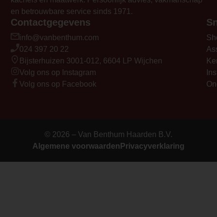
en betrouwbare service sinds 1971.
Contactgegevens
Sn
info@vanbenthum.com
Sh
024 397 20 22
As
Bijsterhuizen 3001-012, 6604 LP Wijchen
Ke
Volg ons op Instagram
Ins
Volg ons op Facebook
On
© 2026 – Van Benthum Haarden B.V.
Algemene voorwaarden
Privacyverklaring