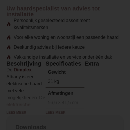
Uw haardspecialist van advies tot
installatie
Persoonlijk geselecteerd assortiment
kwaliteitsmerken
Voor elke woning en woonstijl een passende haard
Deskundig advies bij iedere keuze
Vakkundige installatie en service onder één dak
Beschrijving
Specificaties
Extra
De
Dimplex
Gewicht
Albany is een
31 kg
elektrische haard
met vele
Afmetingen
mogelijkheden. De
56,6 × 41,5 cm
elektrische
haarden
van
LEES MEER
LEES MEER
Merk
Dimplex zijn het
Dimplex
beste alternatief
Downloads