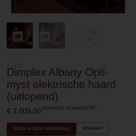
INBOUW
Dimplex Albany Opti-
myst elektrische haard
(uitlopend)
adviesprijs inclusief BTW
€
2.009,00
MEER INFO
BEKIJK IN ONZE SHOWROOM