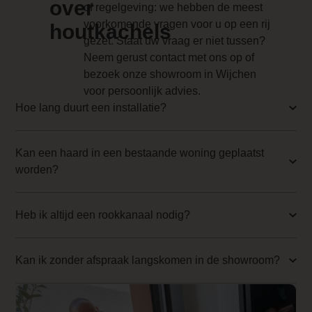
over
of regelgeving: we hebben de meest
0.000000
voorkomende vragen voor u op een rij
houtkachels
Backwall_ 3 Price
gezet. Staat uw vraag er niet tussen?
Neem gerust contact met ons op of
0.000000
bezoek onze showroom in Wijchen
Implementation 3 Price
voor persoonlijk advies.
Hoe lang duurt een installatie?
0.000000
Branderbed 4 Price
Kan een haard in een bestaande woning geplaatst
0.000000
worden?
Backwall_ 4 Price
0.000000
Heb ik altijd een rookkanaal nodig?
Implementation 4 Price
Kan ik zonder afspraak langskomen in de showroom?
0.000000
Branderbed 1 Price