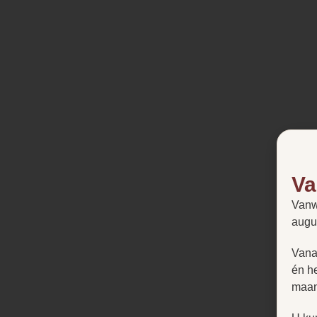
Va
Vanw
augu
Vana
én h
maan