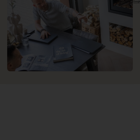
0.000000
Backwall_ 1 Price
0.000000
Implementation 1 Price
0.000000
Branderbed 2 Price
0.000000
Backwall_ 2 Price
0.000000
Implementation 2 Price
0.000000
Kleureffect instelbaar
Nee