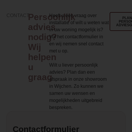
Thermostaat
Persoonlijk
CONTACT
Heeft u een vraag over
PLAN
Ja
PERSO
installatie of wilt u weten wat
advies
ADVIES
in uw woning mogelijk is?
Product Label
nodig?
Vul het contactformulier in
Uitlopend
en wij nemen snel contact
Wij
met u op.
Dealer product omschrijving
helpen
<h2>Dimplex Albany elektrische
u
Wilt u liever persoonlijk
haard</h2>
advies? Plan dan een
graag
<p>De <a href="/dimplex"
afspraak in onze showroom
target="_blank"
in Wijchen. Zo kunnen we
rel="noopener">Dimplex</a>
samen uw wensen en
Albany is een elektrische haard
mogelijkheden uitgebreid
met vele mogelijkheden. De <a
bespreken.
href="/elektrischehaarden"
target="_blank"
rel="noopener">elektrische
Contactformulier