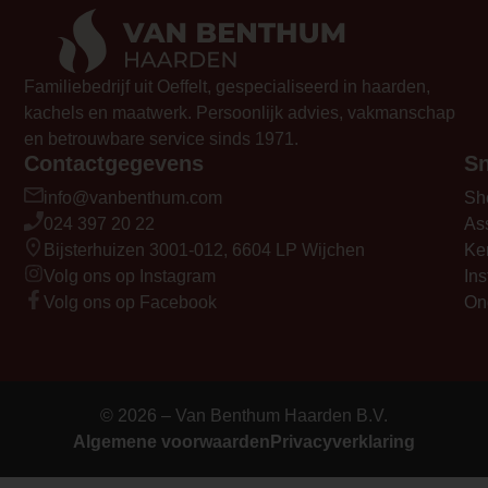
— Please Select —
video_youtube_code_0
Familiebedrijf uit Oeffelt, gespecialiseerd in haarden,
https://www.youtube.com/watch?
kachels en maatwerk. Persoonlijk advies, vakmanschap
v=4LckaK_alzU
en betrouwbare service sinds 1971.
Contactgegevens
Sn
info@vanbenthum.com
Sh
024 397 20 22
As
Bijsterhuizen 3001-012, 6604 LP Wijchen
Ke
Volg ons op Instagram
Ins
Volg ons op Facebook
On
© 2026 – Van Benthum Haarden B.V.
Algemene voorwaarden
Privacyverklaring