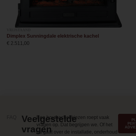
/a/l/albany_4.jpg
Merk foto
/a/l/al.jpg
VRIJSTAAND
Dimplex Sunningdale elektrische kachel
Inbouwmaat breedte
€
2.511,00
64 cm
Inbouwmaat hoogte
70.3 cm
Inbouwmaat diepte
29.3 cm
Anti-reflective glass 1 Price
Veelgestelde
FAQ
Een houtkachel kiezen roept vaak
0.000000
P
PER
vragen op. Dat begrijpen we. Of het
vragen
ADVI
Branderbed 3 Price
nu gaat over de installatie, onderhoud