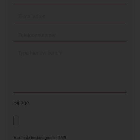
</ul>
Element Builder for
Description
— Please Select —
Bijlage
Maximale bestandgrootte: 5MB