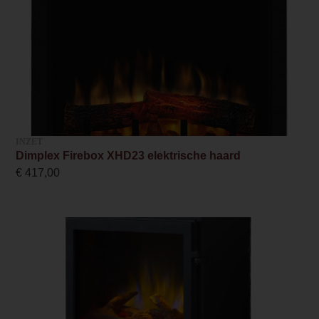
Ruitmaat breedte
64.3
Ruitmaat hoogte
29.7
Nominaal vermogen
1.5
INZET
Dimplex Firebox XHD23 elektrische haard
Wel of geen afvoer
€
417,00
Afvoerloos
Bediening
Afstandsbediening
Kleur
Zwart
Design foto