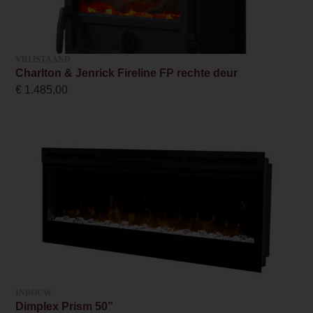
/e/l/elite_90_i_e_1200x800.png
Merk foto
VRIJSTAAND
/e/l/elite_90_i_e_1000x1000.png
Charlton & Jenrick Fireline FP rechte deur
€
1.485,00
Inbouwmaat breedte
79.8 cm
Inbouwmaat hoogte
48.9 cm
Inbouwmaat diepte
31.4 cm
Anti-reflective glass 1 Price
0.000000
INBOUW
Branderbed 3 Price
Dimplex Prism 50”