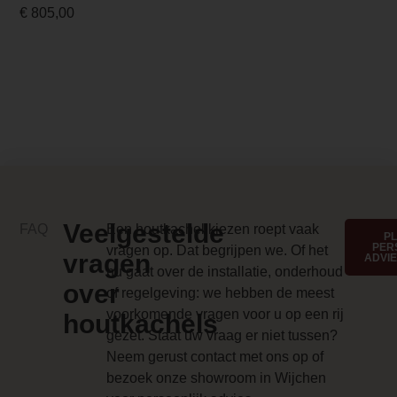
€
805,00
0.000000
Backwall_ 3 Price
0.000000
Implementation 3 Price
0.000000
Branderbed 4 Price
0.000000
Veelgestelde
FAQ
Een houtkachel kiezen roept vaak
P
Backwall_ 4 Price
PER
vragen op. Dat begrijpen we. Of het
vragen
ADVI
nu gaat over de installatie, onderhoud
0.000000
over
of regelgeving: we hebben de meest
Implementation 4 Price
voorkomende vragen voor u op een rij
houtkachels
gezet. Staat uw vraag er niet tussen?
0.000000
Neem gerust contact met ons op of
Branderbed 1 Price
bezoek onze showroom in Wijchen