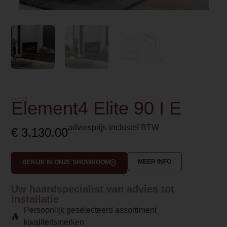
INZET
Element4 Elite 90 I E
adviesprijs inclusief BTW
€
3.130,00
MEER INFO
BEKIJK IN ONZE SHOWROOM
Uw haardspecialist van advies tot
installatie
Persoonlijk geselecteerd assortiment
kwaliteitsmerken