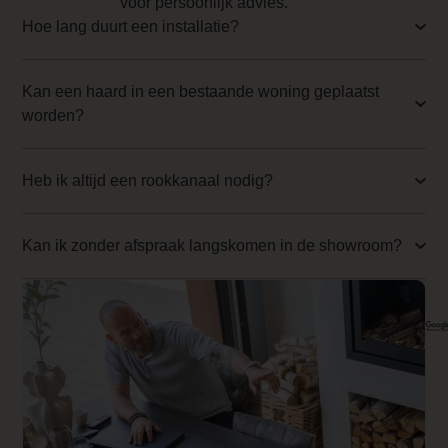
voor persoonlijk advies.
0.000000
Hoe lang duurt een installatie?
Backwall_ 1 Price
0.000000
Kan een haard in een bestaande woning geplaatst
worden?
Implementation 1 Price
0.000000
Heb ik altijd een rookkanaal nodig?
Branderbed 2 Price
0.000000
Kan ik zonder afspraak langskomen in de showroom?
Backwall_ 2 Price
0.000000
Implementation 2 Price
0.000000
Product Label
Uitlopend