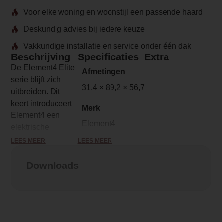
Voor elke woning en woonstijl een passende haard
Deskundig advies bij iedere keuze
Vakkundige installatie en service onder één dak
Beschrijving
Specificaties
Extra
De Element4 Elite
Afmetingen
serie blijft zich
31,4 × 89,2 × 56,75 cm
uitbreiden. Dit
keert introduceert
Merk
Element4 een
Element4
elektrische
inzethaard met
LEES MEER
LEES MEER
Model
een verbluffend
Elite 90 I E
realistisch
Downloads
vuurbeeld. Met
Serie
een inbouwmaat
Elite
van 90 cm breed
en 58 cm hoog,
Brandstof