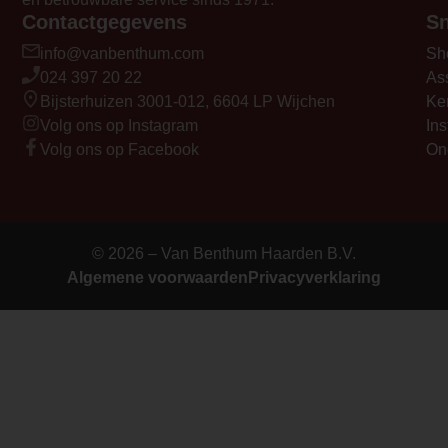
Contactgegevens
Sn
info@vanbenthum.com
Sh
024 397 20 22
As
Bijsterhuizen 3001-012, 6604 LP Wijchen
Ke
Volg ons op Instagram
Ins
Volg ons op Facebook
On
© 2026 – Van Benthum Haarden B.V.
Algemene voorwaarden
Privacyverklaring