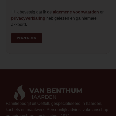
Ik bevestig dat ik de
algemene voorwaarden
en
privacyverklaring
heb gelezen en ga hiermee
akkoord.
VERZENDEN
Familiebedrijf uit Oeffelt, gespecialiseerd in haarden,
kachels en maatwerk. Persoonlijk advies, vakmanschap
en betrouwbare service sinds 1971.