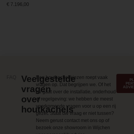
€
7.196,00
Kleur
Zwart
Energielabel
A
Design foto
/d/r/dru_circo_zwart_1.png
Merk foto
Veelgestelde
FAQ
Een houtkachel kiezen roept vaak
P
PER
vragen op. Dat begrijpen we. Of het
/d/r/dru_circo_zwart.png
vragen
ADVI
nu gaat over de installatie, onderhoud
over
CV Aansluiting
of regelgeving: we hebben de meest
voorkomende vragen voor u op een rij
Nee
houtkachels
gezet. Staat uw vraag er niet tussen?
Achteraansluiting
Neem gerust contact met ons op of
bezoek onze showroom in Wijchen
Nee