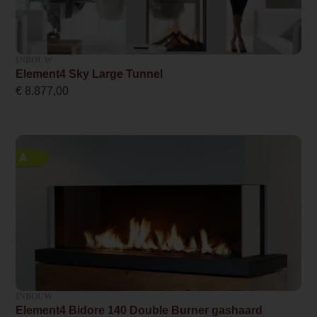
7.0
Rendement
85 %
INBOUW
Element4 Sky Large Tunnel
Wel of geen afvoer
€
8.877,00
Afvoer
Systeem (open of gesloten)
Gesloten systeem
A
Rookgasafvoer (diameter)
100/150 millimeter
Bovenaansluiting
Ja
Bediening
INBOUW
Element4 Bidore 140 Double Burner gashaard
Afstandsbediening