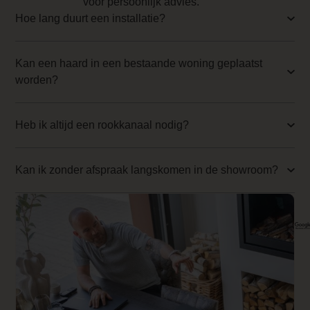
voor persoonlijk advies.
Anti-reflective glass 1 Price
Hoe lang duurt een installatie?
0.000000
Kan een haard in een bestaande woning geplaatst
Branderbed 3 Price
worden?
0.000000
Backwall_ 3 Price
Heb ik altijd een rookkanaal nodig?
0.000000
Implementation 3 Price
Kan ik zonder afspraak langskomen in de showroom?
0.000000
Branderbed 4 Price
0.000000
Backwall_ 4 Price
0.000000