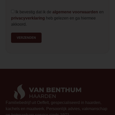
ck&ab_channel=DRUFire
Ik bevestig dat ik de
algemene voorwaarden
en
privacyverklaring
heb gelezen en ga hiermee
akkoord.
VERZENDEN
Familiebedrijf uit Oeffelt, gespecialiseerd in haarden,
kachels en maatwerk. Persoonlijk advies, vakmanschap
en betrouwbare service sinds 1971.