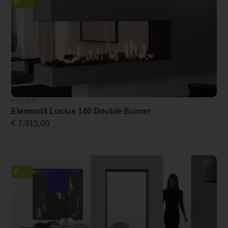
A
1
Propaan mogelijk
Ja
Breedte haard (in cm)
105.0
Ruitmaat breedte
INBOUW
Element4 Lucius 140 Double Burner
38.6
€
7.915,00
Ruitmaat hoogte
60.5
A
Minimaal vermogen
2.7
Maximaal vermogen