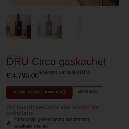
VRIJSTAAND
DRU Circo gaskachel
adviesprijs inclusief BTW
€
4.795,00
MEER INFO
BEKIJK IN ONZE SHOWROOM
Uw haardspecialist van advies tot
installatie
Persoonlijk geselecteerd assortiment
kwaliteitsmerken