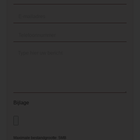
rel="noopener">gesloten
gaskachel</a> rond loopt is deze
uitermate geschikt om in een hoek
te plaatsen. Met zijn <a
href="/kenniscentrum/het-
vermogen-van-een-haard-of-
kachel/" target="_blank"
rel="noopener">7 kW</a>
vermogen is de Circo ook nog
eens een echt sfeervolle
warmtebron in uw kamer.</p>
Element Builder for Description
Bijlage
— Please Select —
video_youtube_code_0
https://www.youtube.com/watch?
v=8VR-uxUy-
Maximale bestandgrootte: 5MB