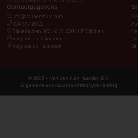
Contactgegevens
Sn
info@vanbenthum.com
Sh
024 397 20 22
As
Bijsterhuizen 3001-012, 6604 LP Wijchen
Ke
Volg ons op Instagram
Ins
Volg ons op Facebook
On
© 2026 – Van Benthum Haarden B.V.
Algemene voorwaarden
Privacyverklaring