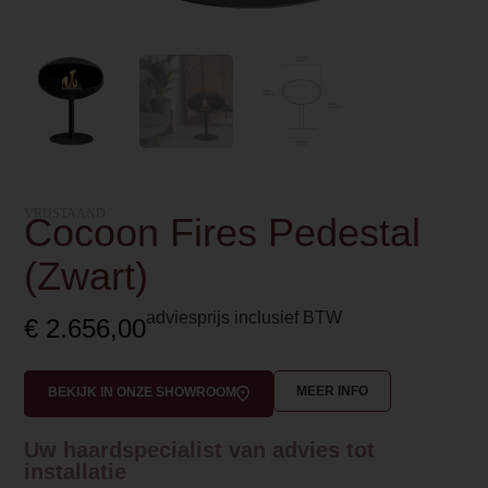
VRIJSTAAND
Cocoon Fires Pedestal
(Zwart)
adviesprijs inclusief BTW
€
2.656,00
MEER INFO
BEKIJK IN ONZE SHOWROOM
Uw haardspecialist van advies tot
installatie