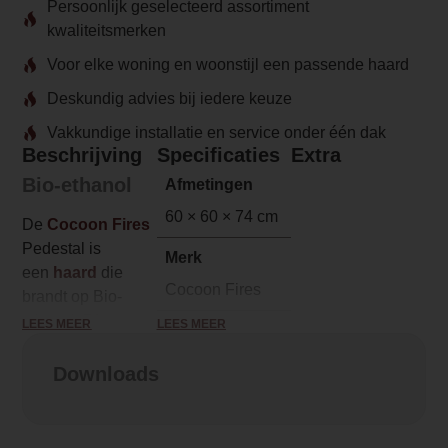
Persoonlijk geselecteerd assortiment
kwaliteitsmerken
Voor elke woning en woonstijl een passende haard
Deskundig advies bij iedere keuze
Vakkundige installatie en service onder één dak
Beschrijving
Specificaties
Extra
Bio-ethanol
Afmetingen
60 × 60 × 74 cm
De
Cocoon Fires
Pedestal is
Merk
een
haard
die
Cocoon Fires
brandt op Bio-
ethanol.
Bio-
LEES MEER
LEES MEER
Model
ethanol
is een
Pedestal (Zwart)
geurloze
Downloads
brandstof. Het
Brandstof
voordeel van deze
Bio-Ethanol
brandstof is dat er