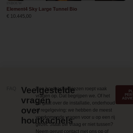
INBOUW
Element4 Sky Large Tunnel Bio
0.000000
€
10.445,00
Branderbed 1 Price
0.000000
Backwall_ 1 Price
0.000000
Implementation 1 Price
0.000000
Branderbed 2 Price
Veelgestelde
FAQ
Een houtkachel kiezen roept vaak
P
PER
vragen op. Dat begrijpen we. Of het
0.000000
vragen
ADVI
nu gaat over de installatie, onderhoud
over
Backwall_ 2 Price
of regelgeving: we hebben de meest
voorkomende vragen voor u op een rij
0.000000
houtkachels
gezet. Staat uw vraag er niet tussen?
Implementation 2 Price
Neem gerust contact met ons op of