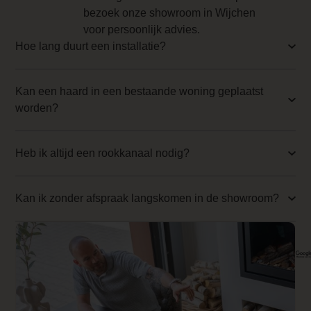
bezoek onze showroom in Wijchen
0.000000
voor persoonlijk advies.
Branderinhoud
Hoe lang duurt een installatie?
± 1,5 liter
Kan een haard in een bestaande woning geplaatst
Brandduur
worden?
Brandduur ± 5 uur
Draaibaar
Heb ik altijd een rookkanaal nodig?
Ja, deze kachel is draaibaar (optioneel)
Dealer product omschrijving
Kan ik zonder afspraak langskomen in de showroom?
<h2>Cocoon Fires Pedestal (Zwart)</h
<h3>Bio-ethanol</h3>
<p>De <a
href="
https://www.haveverwarming.n
Fires</a> Pedestal is een <a
href="
https://www.haveverwarming.nl/