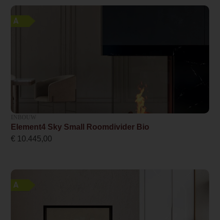
Maximaal vermogen
kunt genieten.
A
3.0
Mogelijkheden
Wel of geen afvoer
De kachel heeft
Afvoerloos
een modern
uiterlijk door de
Bediening
ronde vorm. U kunt
Handbediening
de kiezen voor
een RVS of een
Kleur
INBOUW
zwarte paal. U
Element4 Sky Small Roomdivider Bio
Zwart
kunt op deze
€
10.445,00
manier de haard
Design foto
helemaal
/p/e/pedestal-zwart.jpg
samenstellen naar
uw smaak. Door
A
Merk foto
het unieke design
/1/0/1000x1000_black.jpg
en strakke
afwerking is deze