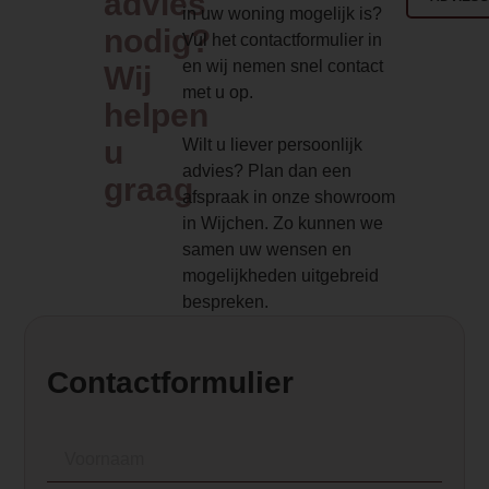
advies
in uw woning mogelijk is?
Aeris. Een geweldige optie als u van af
nodig?
Vul het contactformulier in
uw interieur! </p>
en wij nemen snel contact
Wij
<p> </p>
met u op.
helpen
Element Builder for Description
u
Wilt u liever persoonlijk
— Please Select —
advies? Plan dan een
graag
video_youtube_code_0
afspraak in onze showroom
in Wijchen. Zo kunnen we
https://www.youtube.com/watch?
samen uw wensen en
v=AIKVuqxBqZI&list=PLmD1LH11gQj
mogelijkheden uitgebreid
D3mD9Ap_HjFm8Cgulr8&index=7
bespreken.
video_youtube_code_1
https://www.youtube.com/watch?
Contactformulier
v=YMxkmhKY95E&list=PLmD1LH11gQ
D3mD9Ap_HjFm8Cgulr8&index=2