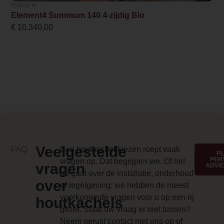
milieuvriendelijke
INBOUW
Element4 Summum 140 4-zijdig Bio
Nee
manier van de
€
10.340,00
gezelligheid van
Inbouwmaat breedte
een haard kunt
79.6 cm
genieten.
Inbouwmaat hoogte
67.4 cm
Inbouwmaat diepte
33.8 cm
Anti reflectieglas
Veelgestelde
FAQ
Een houtkachel kiezen roept vaak
P
PER
vragen op. Dat begrijpen we. Of het
389
vragen
ADVI
nu gaat over de installatie, onderhoud
over
Anti-reflective glass 1 Price
of regelgeving: we hebben de meest
voorkomende vragen voor u op een rij
389.000000
houtkachels
gezet. Staat uw vraag er niet tussen?
Branderbed 3 Price
Neem gerust contact met ons op of