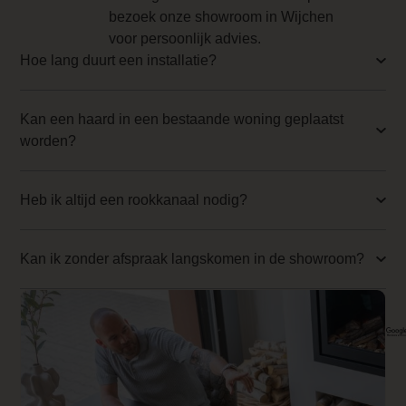
bezoek onze showroom in Wijchen
0.000000
voor persoonlijk advies.
Backwall_ 3 Price
Hoe lang duurt een installatie?
0.000000
Kan een haard in een bestaande woning geplaatst
Implementation 3 Price
worden?
0.000000
Branderbed 4 Price
Heb ik altijd een rookkanaal nodig?
0.000000
Backwall_ 4 Price
Kan ik zonder afspraak langskomen in de showroom?
0.000000
Implementation 4 Price
0.000000
Branderbed 1 Price