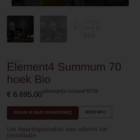
INBOUW
Element4 Summum 70
hoek Bio
adviesprijs inclusief BTW
€
6.695,00
MEER INFO
BEKIJK IN ONZE SHOWROOM
Uw haardspecialist van advies tot
installatie