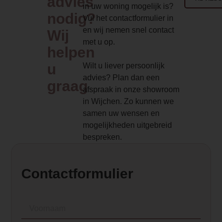
advies
0.000000
in uw woning mogelijk is?
nodig?
Vul het contactformulier in
Product Label
en wij nemen snel contact
Wij
NIEUW!
met u op.
helpen
Branderinhoud
u
Wilt u liever persoonlijk
± 3 liter
advies? Plan dan een
graag
afspraak in onze showroom
Dealer product omschrijving
in Wijchen. Zo kunnen we
<p data-start="0" data-end="265">Deze
samen uw wensen en
van <a
mogelijkheden uitgebreid
href="
https://www.haveverwarming.nl
bespreken.
is een waar boegbeeld in iedere woonk
moeiteloze bediening dankzij de handig
waarmee je met een druk op de knop de 
Contactformulier
transformeert. De Element4 Summum 70 i
href="
https://www.haveverwarming.nl/
summum">gashaard</a&gt
; beschikb
href="
https://www.haveverwarming.nl/