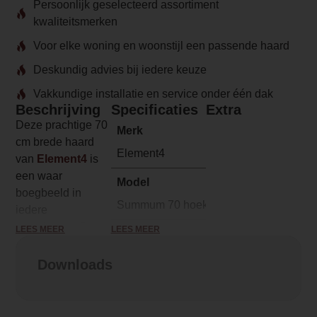
Persoonlijk geselecteerd assortiment
kwaliteitsmerken
Voor elke woning en woonstijl een passende haard
Deskundig advies bij iedere keuze
Vakkundige installatie en service onder één dak
Beschrijving
Specificaties
Extra
Deze prachtige 70
Merk
cm brede haard
Element4
van
Element4
is
een waar
Model
boegbeeld in
Summum 70 hoek Bio
iedere
woonkamer! De
LEES MEER
LEES MEER
Serie
haard biedt een
Summum
moeiteloze
Downloads
bediening dankzij
Brandstof
de handige
Bio-Ethanol
afstandsbediening,