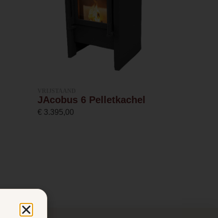
VRIJSTAAND
JAcobus 6 Pelletkachel
€
3.395,00