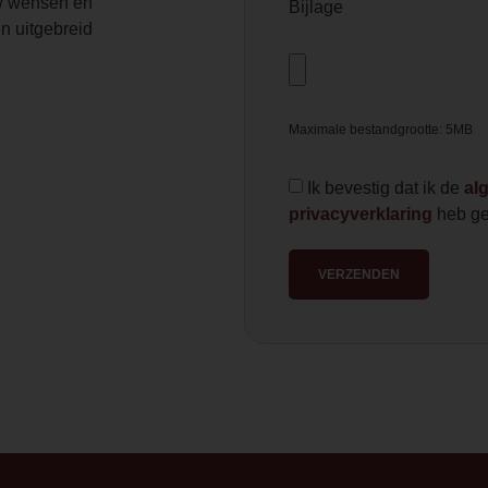
 wensen en
Bijlage
n uitgebreid
Maximale bestandgrootte: 5MB
Ik bevestig dat ik de
al
privacyverklaring
heb ge
VERZENDEN