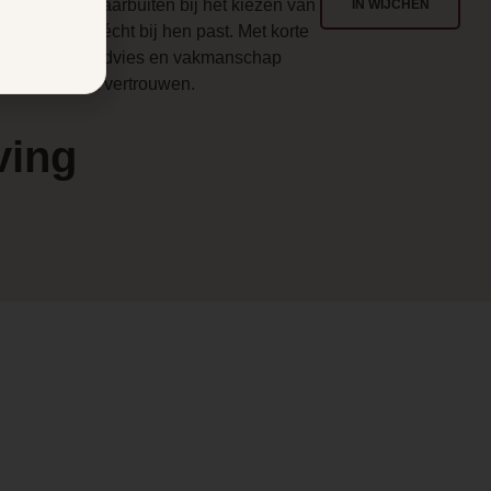
enlo en ver daarbuiten bij het kiezen van
IN WIJCHEN
en haard die écht bij hen past. Met korte
en
ijnen, eerlijk advies en vakmanschap
aarop u kunt vertrouwen.
ving