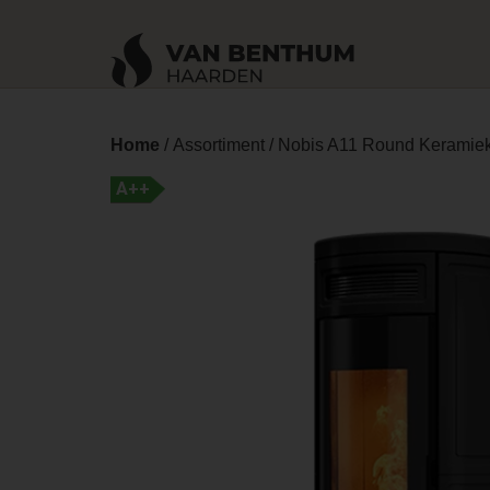
Home
/
Assortiment
/ Nobis A11 Round Keramie
A++