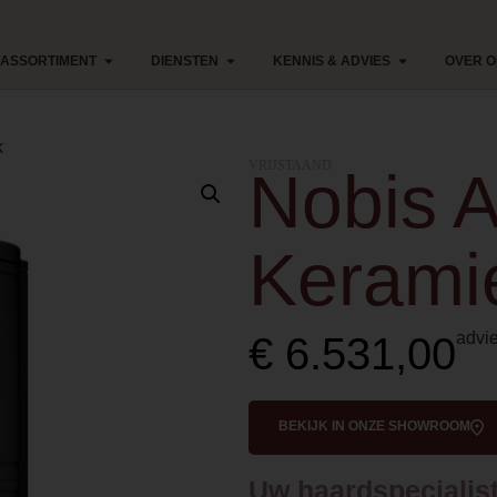
ASSORTIMENT
DIENSTEN
KENNIS & ADVIES
OVER 
k
VRIJSTAAND
Nobis 
Kerami
advie
€
6.531,00
BEKIJK IN ONZE SHOWROOM
Uw haardspecialist 