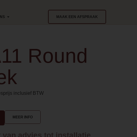
ONS
MAAK EEN AFSPRAAK
A11 Round
ek
sprijs inclusief BTW
MEER INFO
van advies tot installatie