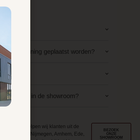
latie?
staande woning geplaatst worden?
aal nodig?
langskomen in de showroom?
ouwd
l jarenlang helpen wij klanten uit de
BEZOEK
egio Wijchen, Nijmegen, Arnhem, Ede,
ONZE
SHOWROOM