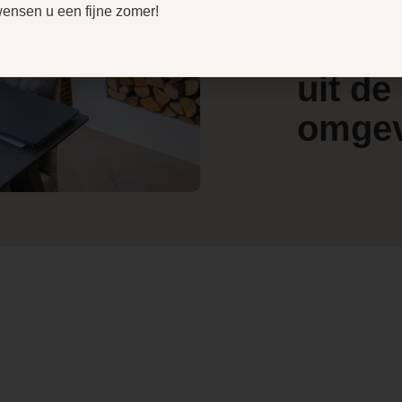
door
V
wensen u een fijne zomer!
e
4.4
klant
80
l
/ 5
w
uit de
Ja
omge
Lucht pelletkachel
Kanalisatie optioneel
Ja, met radiografische
afstandsbediening
Boven- en achteraansluiting