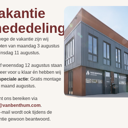
akantie
1 kg
ededelingen
Hoe lang duurt een instal
de
roept vaak vragen op.
2.3 kg
PLAN EEN
ege de vakantie zijn wij
t nu gaat over de
PERSOONLIJK
ADVIESGESPREK
oten van maandag 3 augustus
Kan een haard in een be
of regelgeving: we hebben
dinsdag 11 augustus.
ragen voor u op een rij
Handbediening,Afstandsbediening
r niet tussen? Neem
f woensdag 12 augustus staan
Heb ik altijd een rookkan
op of bezoek onze
eer voor u klaar én hebben wij
Hazelnoot
r persoonlijk advies.
s
speciale actie
:
Gratis montage
e maand augustus.
Kan ik zonder afspraak 
Zwart
nt ons bereiken via
o@vanbenthum.com
.
Bordeaux rood
-mail wordt ook tijdens de
Vertr
A
ntie gewoon beantwoord.
r
Wit