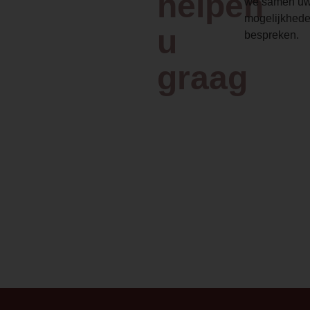
helpen
we samen uw
mogelijkhede
u
bespreken.
graag