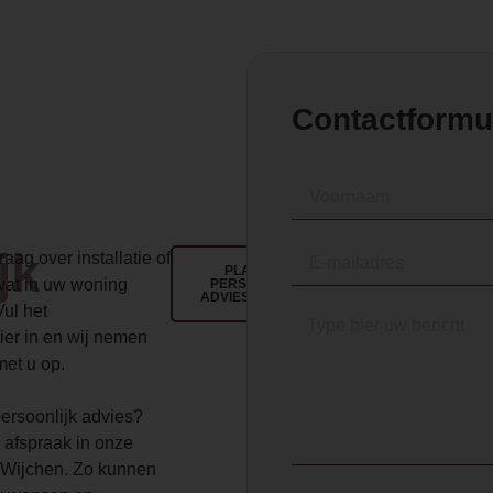
Contactformu
jk
aag over installatie of
PLAN EEN
wat in uw woning
PERSOONLIJK
ADVIESGESPREK
Vul het
ier in en wij nemen
met u op.
 persoonlijk advies?
 afspraak in onze
Wijchen. Zo kunnen