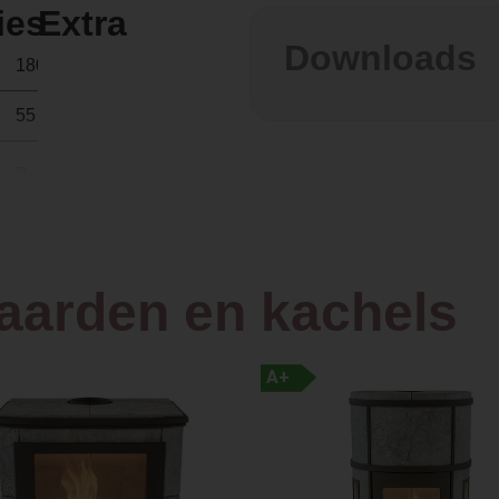
ies
Extra
Downloads
180 kg
55 × 53 × 126 cm
Pellets
Front
haarden en kachels
Vrijstaand
A+
Plaatstaal
53.0