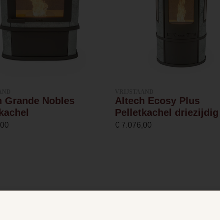
4.6
10.2
90.9 %
AND
VRIJSTAAND
h Grande Nobles
Altech Ecosy Plus
Afvoer
tkachel
Pelletkachel driezijdig
,00
€
7.076,00
Gesloten systeem
80 millimeter
20kg