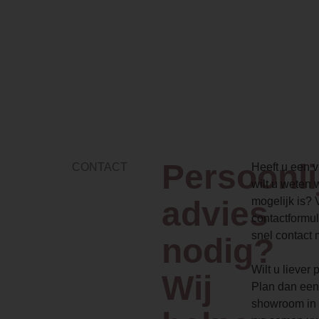
Persoonli
CONTACT
Heeft u een vr
wilt u weten 
advies
mogelijk is? 
contactformul
snel contact 
nodig?
Wilt u liever
Wij
Plan dan een
showroom in 