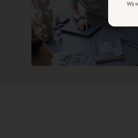
Wij 
Diameter
Thermostaat
Type pelletkachel
Kanalisatie
Afstandsbediening
Aansluiting
pelletkachel