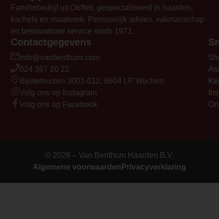
circulatieventilator, tweede brander, 
Familiebedrijf uit Oeffelt, gespecialiseerd in haarden,
en LED-effecten.</p>
kachels en maatwerk. Persoonlijk advies, vakmanschap
<h3 class="p1">
en betrouwbare service sinds 1971.
<strong>Veiligheidsscherm</strong></
Contactgegevens
Sn
<p class="p1">Optioneel voor alle Elem
info@vanbenthum.com
Sh
gashaarden is het veiligheidsscherm. Di
024 397 20 22
As
garandeert veiligheid voor iedereen. Do
Bijsterhuizen 3001-012, 6604 LP Wijchen
Ke
minder directe straling van de ruit komt 
Volg ons op Instagram
Ins
dichter bij de haard zitten en is de haar
Volg ons op Facebook
On
veilig voor kinderen of huisdieren. Dit 
u gewoon aanraken, zonder dat u uw vi
brandt. Ook is het scherm makkelijk te
verwijderen. </p>
© 2026 – Van Benthum Haarden B.V.
Element Builder for Description
Algemene voorwaarden
Privacyverklaring
— Please Select —
video_youtube_code_0
https://www.youtube.com/watch?