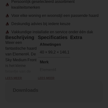
Persoonlijk geselecteerd assortiment
kwaliteitsmerken
Voor elke woning en woonstijl een passende haard
Deskundig advies bij iedere keuze
Vakkundige installatie en service onder één dak
Beschrijving
Specificaties
Extra
Weer een
Afmetingen
fantastische haard
40 × 99,2 × 146,1 cm
van Element4. De
Sky Medium Front
Merk
is het kleine
Element4
broertje van de
‘normale’
LEES MEER
LEES MEER
Model
Element4 Sky
Element4 Sky Medium Front
Large
gashaard.
Downloads
Deze kleine
Serie
variant is net zo’n
Sky
parel, alleen een