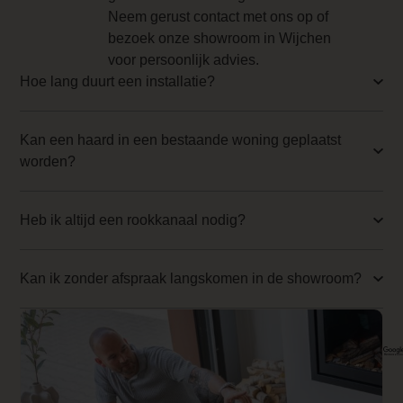
Voor optimaal
Backwall_ 3 Price
Neem gerust contact met ons op of
comfort worden de
bezoek onze showroom in Wijchen
0.000000
haarden van
voor persoonlijk advies.
Element4 geleverd
Implementation 3 Price
Hoe lang duurt een installatie?
met een
0.000000
radiografische
Kan een haard in een bestaande woning geplaatst
afstandsbediening.
Branderbed 4 Price
worden?
De
0.000000
afstandsbediening
heeft een
Backwall_ 4 Price
Heb ik altijd een rookkanaal nodig?
elektronische
0.000000
ontstekings- en
regelsysteem
Implementation 4 Price
Kan ik zonder afspraak langskomen in de showroom?
waarmee
0.000000
gasbesparing tot
40% mogelijk is.
Branderbed 1 Price
0.000000
Element4
ProControl