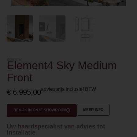
INBOUW
Element4 Sky Medium
Front
adviesprijs inclusief BTW
€
6.995,00
MEER INFO
BEKIJK IN ONZE SHOWROOM
Uw haardspecialist van advies tot
installatie