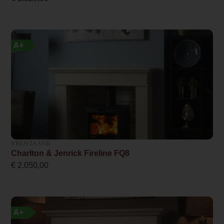
Plaatstaal
Breedte haard (in cm)
47.6
A+
Nominaal vermogen
6.0
Minimaal vermogen
3.5
Maximaal vermogen
VRIJSTAAND
7.0
Charlton & Jenrick Fireline FQ8
€
2.050,00
Rendement
89 %
CO-uitstoot % (13% O2)
A+
0.06