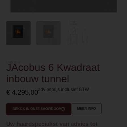
INBOUW
JAcobus 6 Kwadraat
inbouw tunnel
adviesprijs inclusief BTW
€
4.295,00
MEER INFO
BEKIJK IN ONZE SHOWROOM
Uw haardspecialist van advies tot