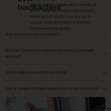
Implementation 3 Price
voorkomende vragen voor u op een rij
houtkachels
gezet. Staat uw vraag er niet tussen?
0.000000
Neem gerust contact met ons op of
Branderbed 4 Price
bezoek onze showroom in Wijchen
voor persoonlijk advies.
0.000000
Hoe lang duurt een installatie?
Backwall_ 4 Price
0.000000
Kan een haard in een bestaande woning geplaatst
worden?
Implementation 4 Price
0.000000
Heb ik altijd een rookkanaal nodig?
Branderbed 1 Price
0.000000
Kan ik zonder afspraak langskomen in de showroom?
Backwall_ 1 Price
0.000000