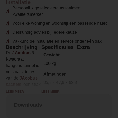
installatie
Persoonlijk geselecteerd assortiment
kwaliteitsmerken
Voor elke woning en woonstijl een passende haard
Deskundig advies bij iedere keuze
Vakkundige installatie en service onder één dak
Beschrijving
Specificaties
Extra
De
JAcobus
6
Gewicht
Kwadraat
100 kg
hangend tunnel is,
net zoals de rest
Afmetingen
van de
JAcobus
35,8 × 47,6 × 62,8 cm
kachels
, een strak
model dat goed tot
LEES MEER
LEES MEER
Merk
zijn recht komt in
Jacobus
een moderne
Downloads
woning. Door de
Model
betonnen