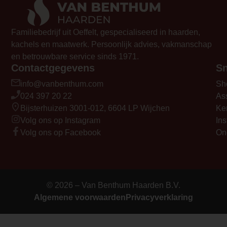
Familiebedrijf uit Oeffelt, gespecialiseerd in haarden,
kachels en maatwerk. Persoonlijk advies, vakmanschap
en betrouwbare service sinds 1971.
Contactgegevens
Sn
info@vanbenthum.com
Sh
024 397 20 22
As
Bijsterhuizen 3001-012, 6604 LP Wijchen
Ke
Volg ons op Instagram
Ins
Volg ons op Facebook
On
© 2026 – Van Benthum Haarden B.V.
Algemene voorwaarden
Privacyverklaring