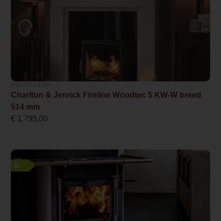
Wel of geen afvoer
Afvoer
Systeem (open of gesloten)
Als open- en gesloten aan te sluiten
VRIJSTAAND
Rookgasafvoer (diameter)
Charlton & Jenrick Fireline Woodtec 5 KW-W breed
130 millimeter
514 mm
€
1.795,00
Bovenaansluiting
Ja
Externe luchttoevoer
A
Ja
Kleur
Antraciet