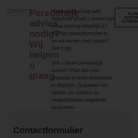
href="
https://www.haveverwarming.nl
Persoonlijk
CONTACT
Heeft u een vraag over
target="_blank" rel="noopener">JAcobus
PLAN
PERSO
installatie of wilt u weten wat
advies
model dat goed tot zijn recht komt in 
ADVIES
in uw woning mogelijk is?
de betonnen ommanteling heeft de kach
nodig?
Vul het contactformulier in
uitstraling en geeft de kachel aangenam
en wij nemen snel contact
Wij
Deze warmte is te vergelijken met de str
met u op.
van binnen een heerlijk warm gevoel ge
helpen
u
Wilt u liever persoonlijk
Element Builder for Description
advies? Plan dan een
graag
— Please Select —
afspraak in onze showroom
in Wijchen. Zo kunnen we
Fijnstof (mg/Nm3-13% O2)
samen uw wensen en
30
mogelijkheden uitgebreid
bespreken.
Contactformulier