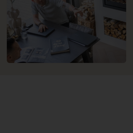
Implementation 1 Price
0.000000
Branderbed 2 Price
0.000000
Backwall_ 2 Price
0.000000
Implementation 2 Price
0.000000
Dealer product omschrijving
<h2>JAcobus 6 Kwadraat inbouwhaard 
<p>De <a title="JAcobus"
href="
https://www.haveverwarming.nl
target="_blank" rel="noopener">JAcob
hangend tunnel is, net zoals de rest van
kachels"