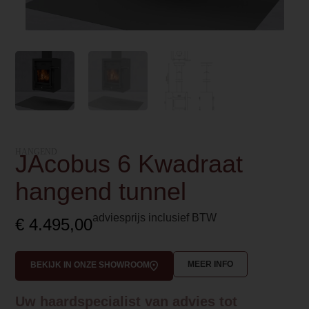
HANGEND
JAcobus 6 Kwadraat
hangend tunnel
adviesprijs inclusief BTW
€
4.495,00
MEER INFO
BEKIJK IN ONZE SHOWROOM
Uw haardspecialist van advies tot