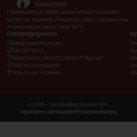
Familiebedrijf uit Oeffelt, gespecialiseerd in haarden,
kachels en maatwerk. Persoonlijk advies, vakmanschap
en betrouwbare service sinds 1971.
Contactgegevens
Sn
info@vanbenthum.com
Sh
024 397 20 22
As
Bijsterhuizen 3001-012, 6604 LP Wijchen
Ke
Volg ons op Instagram
Ins
Volg ons op Facebook
On
© 2026 – Van Benthum Haarden B.V.
Algemene voorwaarden
Privacyverklaring