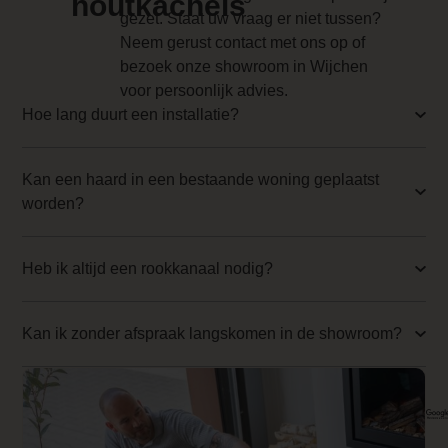
houtkachels
Implementation 3 Price
gezet. Staat uw vraag er niet tussen?
Neem gerust contact met ons op of
0.000000
bezoek onze showroom in Wijchen
Branderbed 4 Price
voor persoonlijk advies.
Hoe lang duurt een installatie?
0.000000
Backwall_ 4 Price
Kan een haard in een bestaande woning geplaatst
0.000000
worden?
Implementation 4 Price
0.000000
Heb ik altijd een rookkanaal nodig?
Branderbed 1 Price
Kan ik zonder afspraak langskomen in de showroom?
0.000000
Backwall_ 1 Price
0.000000