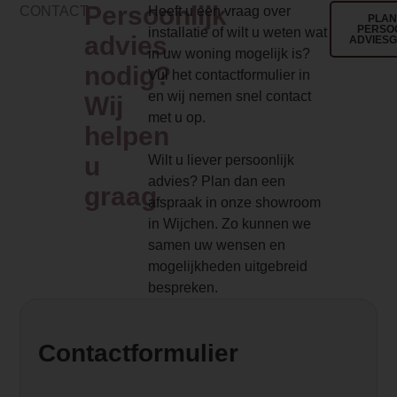
Persoonlijk
CONTACT
Heeft u een vraag over
href="
https://www.haveverwarming.nl
PLAN
PERSO
installatie of wilt u weten wat
advies
target="_blank" rel="noopener">JAcobus
ADVIES
in uw woning mogelijk is?
model dat goed tot zijn recht komt in e
nodig?
Vul het contactformulier in
strakke lijnen, geavanceerde technolo
en wij nemen snel contact
Wij
efficiëntie, zal deze haard uw verwach
met u op.
sfeer in huis overtreffen.</p>
helpen
u
Wilt u liever persoonlijk
Element Builder for Description
advies? Plan dan een
graag
— Please Select —
afspraak in onze showroom
in Wijchen. Zo kunnen we
Ruimteventilator
samen uw wensen en
Ja, met ventilator
mogelijkheden uitgebreid
bespreken.
Fijnstof (mg/Nm3-13% O2)
30
Contactformulier