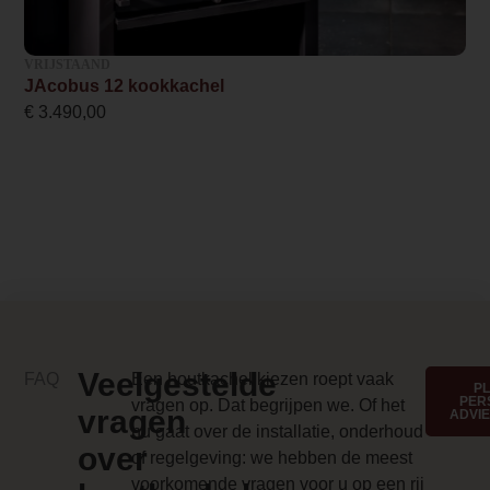
Energielabel
A
VRIJSTAAND
JAcobus 12 kookkachel
Design foto
€
3.490,00
/j/a/jacobus6_kwadraat_hangend-1_1.j
Merk foto
/j/a/jacobus6_kwadraat_hangend-2_1.j
Anti-reflective glass 1 Price
0.000000
Branderbed 3 Price
Veelgestelde
FAQ
Een houtkachel kiezen roept vaak
0.000000
P
PER
vragen op. Dat begrijpen we. Of het
vragen
ADVI
Backwall_ 3 Price
nu gaat over de installatie, onderhoud
over
of regelgeving: we hebben de meest
0.000000
voorkomende vragen voor u op een rij