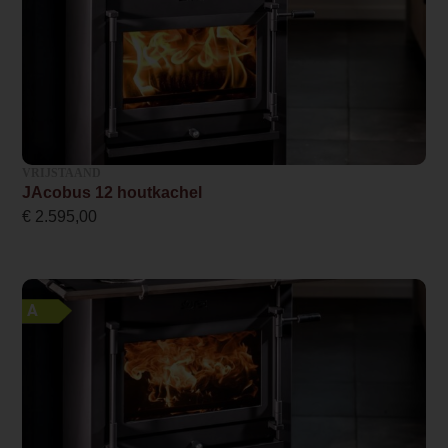
Wel of geen afvoer
Afvoer
Systeem (open of gesloten)
Als open- en gesloten aan te sluiten
VRIJSTAAND
Rookgasafvoer (diameter)
JAcobus 12 houtkachel
130 millimeter
€
2.595,00
Bovenaansluiting
Ja
A
Externe luchttoevoer
Ja
Kleur
Antraciet