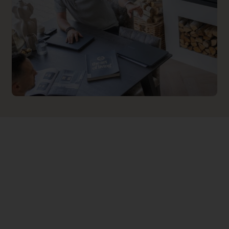
Implementation 1 Price
0.000000
Branderbed 2 Price
0.000000
Backwall_ 2 Price
0.000000
Implementation 2 Price
0.000000
Dealer product omschrijving
<h2>JAcobus 6 Kwadraat hangend tunn
<p>De <a title="JAcobus"
href="
https://www.haveverwarming.nl
target="_blank" rel="noopener">JAcob
hangend tunnel is, net zoals de rest van
kachels"