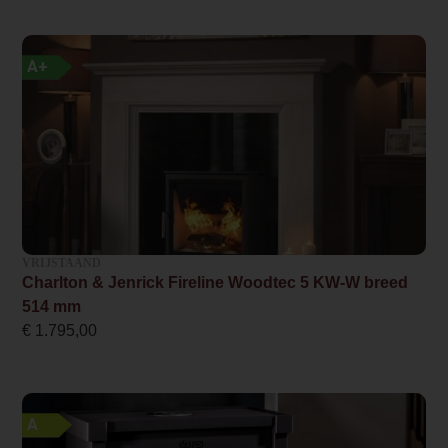
Plaatstaal
Breedte haard (in cm)
A+
47.6
Nominaal vermogen
6.0
Minimaal vermogen
3.5
Maximaal vermogen
VRIJSTAAND
Charlton & Jenrick Fireline Woodtec 5 KW-W breed
7.0
514 mm
€
1.795,00
Rendement
89 %
CO-uitstoot % (13% O2)
A
0.06