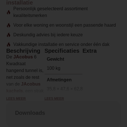
installatie
Persoonlijk geselecteerd assortiment
kwaliteitsmerken
Voor elke woning en woonstijl een passende haard
Deskundig advies bij iedere keuze
Vakkundige installatie en service onder één dak
Beschrijving
Specificaties
Extra
De
JAcobus
6
Gewicht
Kwadraat
100 kg
hangend tunnel is,
net zoals de rest
Afmetingen
van de
JAcobus
35,8 × 47,6 × 62,8 cm
kachels
, een strak
model dat goed tot
LEES MEER
LEES MEER
Merk
zijn recht komt in
Jacobus
een moderne
Downloads
woning. Met
Model
strakke lijnen,