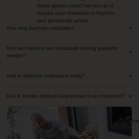
Neem gerust contact met ons op of
0.000000
bezoek onze showroom in Wijchen
Branderbed 4 Price
voor persoonlijk advies.
Hoe lang duurt een installatie?
0.000000
Backwall_ 4 Price
Kan een haard in een bestaande woning geplaatst
0.000000
worden?
Implementation 4 Price
0.000000
Heb ik altijd een rookkanaal nodig?
Branderbed 1 Price
Kan ik zonder afspraak langskomen in de showroom?
0.000000
Backwall_ 1 Price
0.000000
Implementation 1 Price