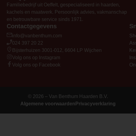
Familiebedrijf uit Oeffelt, gespecialiseerd in haarden,
kachels en maatwerk. Persoonlijk advies, vakmanschap
en betrouwbare service sinds 1971.
Contactgegevens
Sn
info@vanbenthum.com
Sh
024 397 20 22
As
Bijsterhuizen 3001-012, 6604 LP Wijchen
Ke
Volg ons op Instagram
Ins
Volg ons op Facebook
On
© 2026 – Van Benthum Haarden B.V.
Algemene voorwaarden
Privacyverklaring