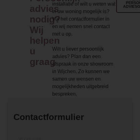
PERSO
installatie of wilt u weten wat
advies
model dat goed tot zijn recht komt in 
ADVIES
in uw woning mogelijk is?
de betonnen ommanteling heeft de kach
nodig?
Vul het contactformulier in
uitstraling en geeft de kachel aangenam
en wij nemen snel contact
Wij
Deze warmte is te vergelijken met de str
met u op.
van binnen een heerlijk warm gevoel ge
helpen
u
Wilt u liever persoonlijk
Element Builder for Description
advies? Plan dan een
graag
— Please Select —
afspraak in onze showroom
in Wijchen. Zo kunnen we
Fijnstof (mg/Nm3-13% O2)
samen uw wensen en
30
mogelijkheden uitgebreid
bespreken.
Contactformulier