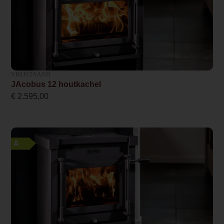
Wel of geen afvoer
Afvoer
Systeem (open of gesloten)
Als open- en gesloten aan te sluiten
VRIJSTAAND
Rookgasafvoer (diameter)
JAcobus 12 houtkachel
130 millimeter
€
2.595,00
Bovenaansluiting
Ja
A
Externe luchttoevoer
Ja
Kleur
Antraciet
Energielabel