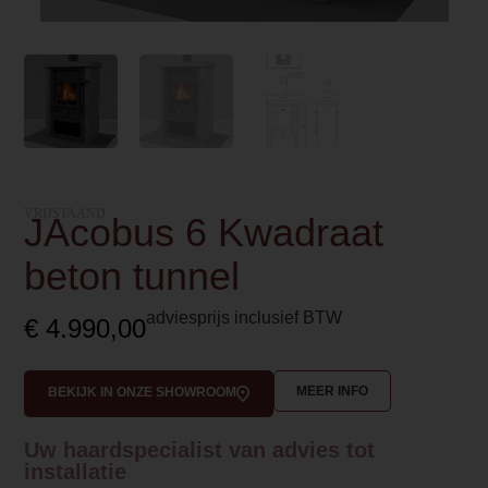
VRIJSTAAND
JAcobus 6 Kwadraat
beton tunnel
adviesprijs inclusief BTW
€
4.990,00
MEER INFO
BEKIJK IN ONZE SHOWROOM
Uw haardspecialist van advies tot
installatie