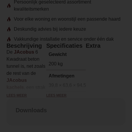
Persoonlijk geselecteerd assortiment
kwaliteitsmerken
Voor elke woning en woonstijl een passende haard
Deskundig advies bij iedere keuze
Vakkundige installatie en service onder één dak
Beschrijving
Specificaties
Extra
De
JAcobus
6
Gewicht
Kwadraat beton
200 kg
tunnel is, net zoals
de rest van de
Afmetingen
JAcobus
39,8 × 63,6 × 94,5 cm
kachels
, een strak
model dat goed tot
LEES MEER
LEES MEER
Merk
zijn recht komt in
Jacobus
een moderne
Downloads
woning. Door de
Model
betonnen
6 Kwadraat beton tunnel
ommanteling heeft