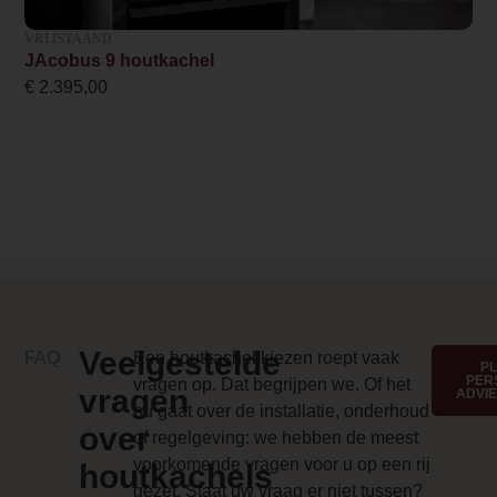
A
VRIJSTAAND
JAcobus 9 houtkachel
Design foto
€
2.395,00
/j/a/jacobus6_kwadraat_beton-1_1.jpg
Merk foto
/j/a/jacobus6_kwadraat_beton-2_1.jpg
Anti-reflective glass 1 Price
0.000000
Branderbed 3 Price
Veelgestelde
FAQ
Een houtkachel kiezen roept vaak
0.000000
P
PER
vragen op. Dat begrijpen we. Of het
vragen
ADVI
Backwall_ 3 Price
nu gaat over de installatie, onderhoud
over
of regelgeving: we hebben de meest
0.000000
voorkomende vragen voor u op een rij
houtkachels
Implementation 3 Price
gezet. Staat uw vraag er niet tussen?