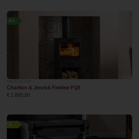
Breedte haard (in cm)
63.6
A+
Nominaal vermogen
6.0
Minimaal vermogen
3.5
Maximaal vermogen
VRIJSTAAND
7.0
Charlton & Jenrick Fireline FQ5
€
1.895,00
Rendement
89 %
CO-uitstoot % (13% O2)
A
0.06