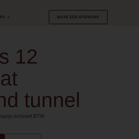
ONS
MAAK EEN AFSPRAAK
s 12
at
and tunnel
sprijs inclusief BTW