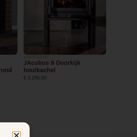
VRIJSTAAND
JAcobus 9 Doorkijk
 rond
houtkachel
€
3.290,00