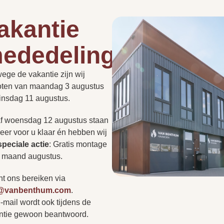
Als open-
en
akantie
gesloten
aan te
ededelingen
sluiten
Hoe lang duurt een instal
de
roept vaak vragen op.
ege de vakantie zijn wij
PLAN EEN
180
t nu gaat over de
PERSOONLIJK
oten van maandag 3 augustus
ADVIESGESPREK
millimeter
Kan een haard in een be
of regelgeving: we hebben
dinsdag 11 augustus.
ragen voor u op een rij
r niet tussen? Neem
f woensdag 12 augustus staan
Ja
Heb ik altijd een rookkan
op of bezoek onze
eer voor u klaar én hebben wij
r persoonlijk advies.
speciale actie
:
Gratis montage
s
Ja
e maand augustus.
Kan ik zonder afspraak 
nt ons bereiken via
Antraciet
o@vanbenthum.com
.
-mail wordt ook tijdens de
Vertr
A
ntie gewoon beantwoord.
29