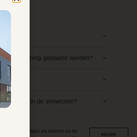
latie?
staande woning geplaatst worden?
aal nodig?
langskomen in de showroom?
ouwd
l jarenlang helpen wij klanten uit de
BEZOEK