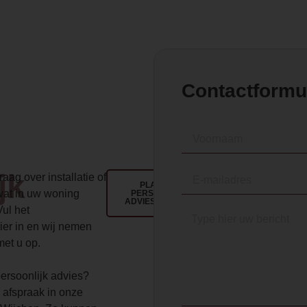
Contactformu
jk
aag over installatie of
PLAN EEN
wat in uw woning
PERSOONLIJK
ADVIESGESPREK
Vul het
ier in en wij nemen
met u op.
 persoonlijk advies?
 afspraak in onze