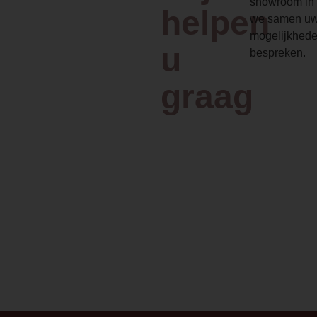
showroom in 
helpen
we samen uw
mogelijkhede
u
bespreken.
graag