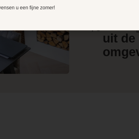
r
door
wensen u een fijne zomer!
V
e
4.4
klant
l
/ 5
w
uit de
omge