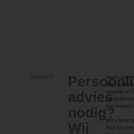
Persoonli
CONTACT
Heeft u een vr
wilt u weten 
advies
mogelijk is? 
contactformul
snel contact 
nodig?
Wilt u liever
Wij
Plan dan een