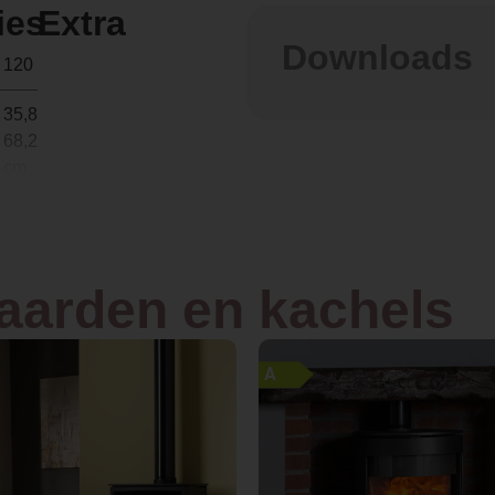
ies
Extra
Downloads
120 kg
35,8 ×
68,2 × 90
cm
Hout
haarden en kachels
Doorkijk
Vrijstaand
A
Plaatstaal