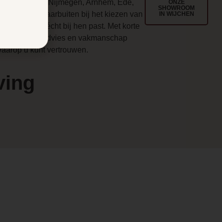
egio Wijchen, Nijmegen, Arnhem, Ede,
ONZE
SHOWROOM
enlo en ver daarbuiten bij het kiezen van
IN WIJCHEN
en haard die écht bij hen past. Met korte
en
ijnen, eerlijk advies en vakmanschap
aarop u kunt vertrouwen.
ving