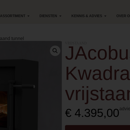
ASSORTIMENT
DIENSTEN
KENNIS & ADVIES
OVER 
taand tunnel
VRIJSTAAND
JAcobu
Kwadra
vrijsta
advie
€
4.395,00