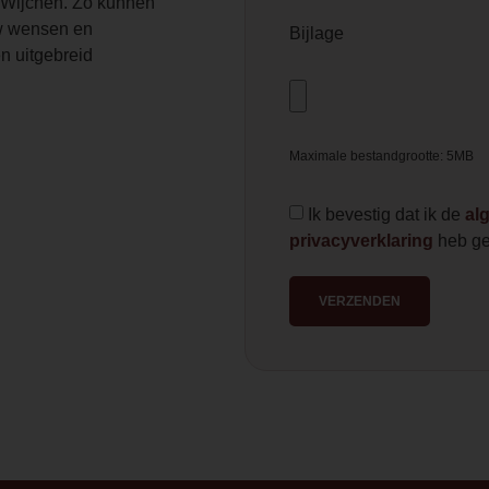
Wijchen. Zo kunnen
 wensen en
Bijlage
n uitgebreid
Maximale bestandgrootte: 5MB
Ik bevestig dat ik de
al
privacyverklaring
heb ge
VERZENDEN