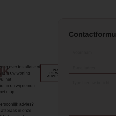
Contactformu
jk
aag over installatie of
PLAN EEN
wat in uw woning
PERSOONLIJK
ADVIESGESPREK
Vul het
ier in en wij nemen
met u op.
 persoonlijk advies?
 afspraak in onze