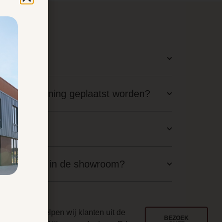
latie?
staande woning geplaatst worden?
aal nodig?
langskomen in de showroom?
ouwd
l jarenlang helpen wij klanten uit de
BEZOEK