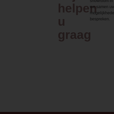
showroom in 
helpen
we samen uw
mogelijkhede
u
bespreken.
graag