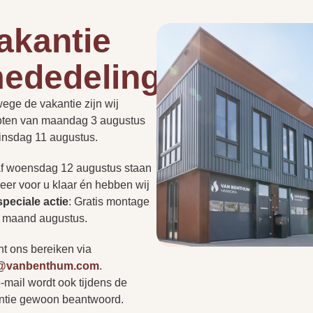
Als open-
en
akantie
gesloten
aan te
ededelingen
sluiten
Hoe lang duurt een instal
de
roept vaak vragen op.
ege de vakantie zijn wij
PLAN EEN
150/180
t nu gaat over de
PERSOONLIJK
oten van maandag 3 augustus
ADVIESGESPREK
millimeter
Kan een haard in een be
of regelgeving: we hebben
dinsdag 11 augustus.
ragen voor u op een rij
r niet tussen? Neem
f woensdag 12 augustus staan
Ja
Heb ik altijd een rookkan
op of bezoek onze
eer voor u klaar én hebben wij
r persoonlijk advies.
speciale actie
:
Gratis montage
s
Ja
e maand augustus.
Kan ik zonder afspraak 
nt ons bereiken via
Antraciet
o@vanbenthum.com
.
-mail wordt ook tijdens de
Vertr
A
ntie gewoon beantwoord.
Nee