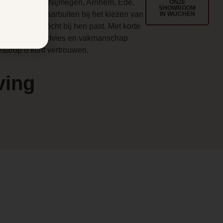
egio Wijchen, Nijmegen, Arnhem, Ede,
ONZE
SHOWROOM
enlo en ver daarbuiten bij het kiezen van
IN WIJCHEN
en haard die écht bij hen past. Met korte
en
ijnen, eerlijk advies en vakmanschap
aarop u kunt vertrouwen.
ving