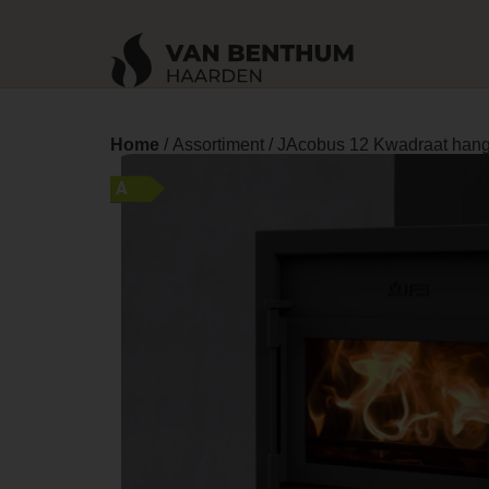
Home
/
Assortiment
/ JAcobus 12 Kwadraat hang
A