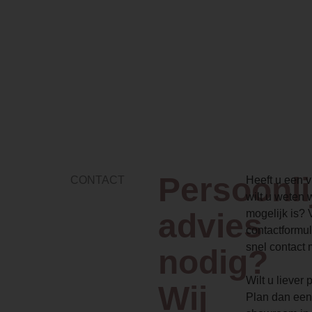
Persoonli
CONTACT
Heeft u een vr
wilt u weten 
advies
mogelijk is? 
contactformul
snel contact 
nodig?
Wilt u liever
Wij
Plan dan een