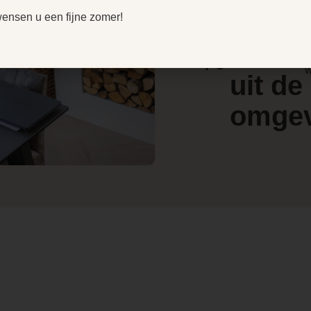
r
door
wensen u een fijne zomer!
V
Ja, deze
e
4.4
klant
kachel is
l
/ 5
draaibaar
w
uit de
(optioneel)
omge
29