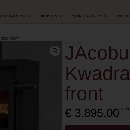
ASSORTIMENT
DIENSTEN
KENNIS & ADVIES
OVER 
end front
HANGEND
JAcobu
Kwadra
front
advie
€
3.895,00