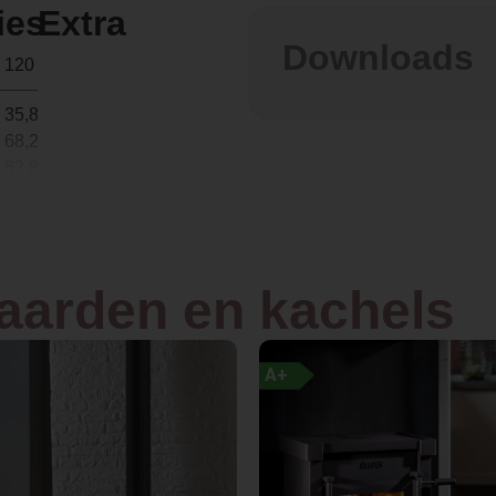
ies
Extra
Downloads
120 kg
35,8 ×
68,2 ×
62,8 cm
Hout
haarden en kachels
Front
Hangend
A+
Plaatstaal