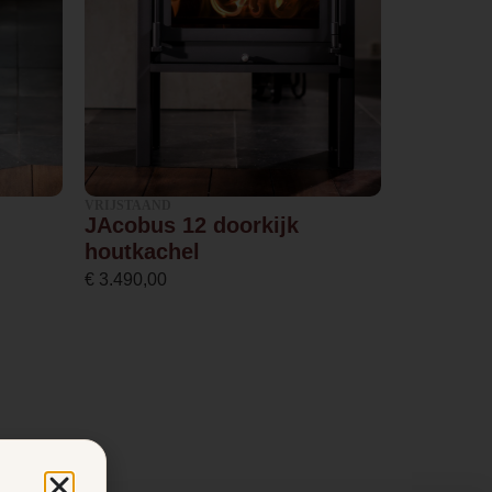
VRIJSTAAND
JAcobus 12 doorkijk
houtkachel
€
3.490,00