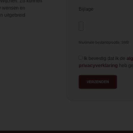
Wijchen. Zo kunnen
 wensen en
Bijlage
n uitgebreid
Maximale bestandgrootte: 5MB
Ik bevestig dat ik de
al
privacyverklaring
heb ge
VERZENDEN