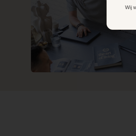
Wij 
Draaibaar
Fijnstof (mg/Nm3-
13% O2)