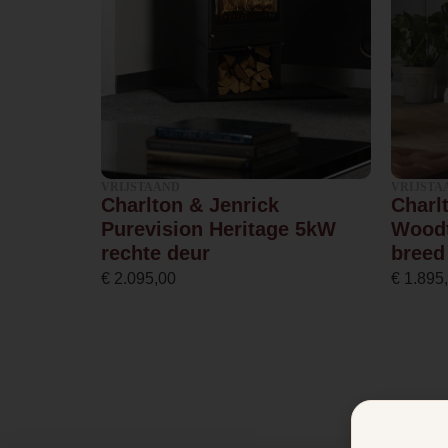
kachel 360 graden laten
cm)
draaien? Dat kan! Zie de
extra’s voor de meerprijs
Nominaal
hiervan.
vermogen
Minimaal
vermogen
Maximaal
VRIJSTAAND
VRIJSTA
Charlton & Jenrick
Charl
vermogen
Purevision Heritage 5kW
Woodt
rechte deur
breed
Rendement
€
2.095,00
€
1.895
CO-uitstoot %
(13% O2)
Wel of geen
afvoer