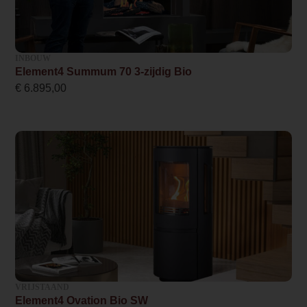
0.000000
Implementation 3 Price
0.000000
INBOUW
Element4 Summum 70 3-zijdig Bio
Branderbed 4 Price
€
6.895,00
0.000000
Backwall_ 4 Price
0.000000
Implementation 4 Price
0.000000
Branderbed 1 Price
0.000000
Backwall_ 1 Price
VRIJSTAAND
Element4 Ovation Bio SW
0.000000