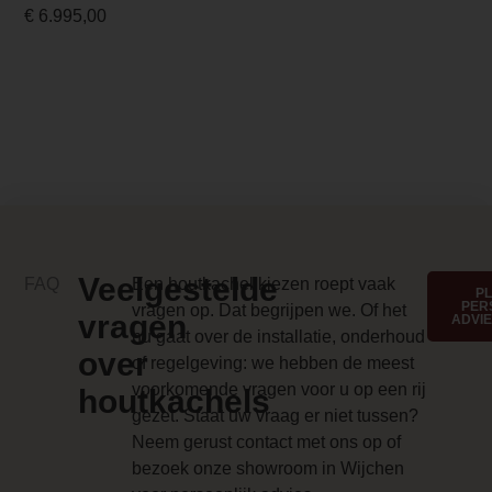
€
6.995,00
Implementation 1 Price
0.000000
Branderbed 2 Price
0.000000
Backwall_ 2 Price
0.000000
Implementation 2 Price
Veelgestelde
FAQ
Een houtkachel kiezen roept vaak
P
PER
vragen op. Dat begrijpen we. Of het
0.000000
vragen
ADVI
nu gaat over de installatie, onderhoud
over
Diameter
of regelgeving: we hebben de meest
voorkomende vragen voor u op een rij
38
houtkachels
gezet. Staat uw vraag er niet tussen?
Branderinhoud
Neem gerust contact met ons op of
bezoek onze showroom in Wijchen
± 6 liter