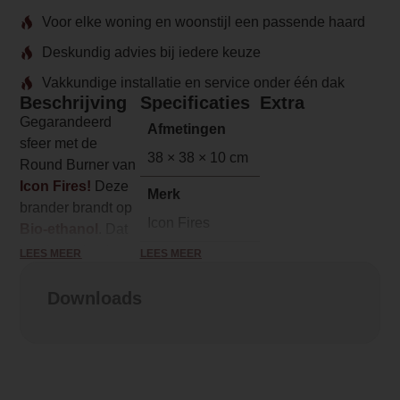
Voor elke woning en woonstijl een passende haard
Deskundig advies bij iedere keuze
Vakkundige installatie en service onder één dak
Beschrijving
Specificaties
Extra
Gegarandeerd
Afmetingen
sfeer met de
38 × 38 × 10 cm
Round Burner van
Icon Fires!
Deze
Merk
brander brandt op
Icon Fires
Bio-ethanol
. Dat
betekent dat de
LEES MEER
LEES MEER
Model
haard geen rook
Round Burner
afgeeft en dus
Downloads
geen rookkanaal
Brandstof
nodig heeft, ook is
Bio-Ethanol
eventuele
geuroverlast
Vuurzicht