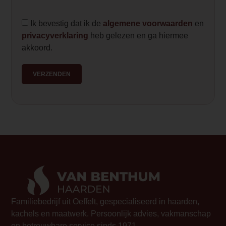
Ik bevestig dat ik de
algemene voorwaarden
en
privacyverklaring
heb gelezen en ga hiermee
akkoord.
VERZENDEN
Familiebedrijf uit Oeffelt, gespecialiseerd in haarden,
kachels en maatwerk. Persoonlijk advies, vakmanschap
en betrouwbare service sinds 1971.