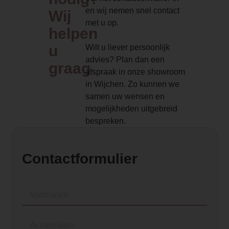
en wij nemen snel contact
Wij
met u op.
helpen
u
Wilt u liever persoonlijk
advies? Plan dan een
graag
afspraak in onze showroom
in Wijchen. Zo kunnen we
samen uw wensen en
mogelijkheden uitgebreid
bespreken.
Contactformulier