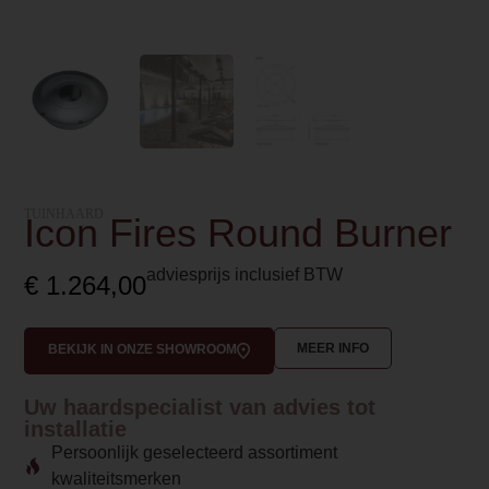
TUINHAARD
Icon Fires Round Burner
adviesprijs inclusief BTW
€
1.264,00
MEER INFO
BEKIJK IN ONZE SHOWROOM
Uw haardspecialist van advies tot
installatie
Persoonlijk geselecteerd assortiment
kwaliteitsmerken