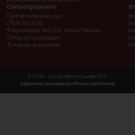
Contactgegevens
Sn
info@vanbenthum.com
Sh
024 397 20 22
As
Bijsterhuizen 3001-012, 6604 LP Wijchen
Ke
Volg ons op Instagram
Ins
Volg ons op Facebook
On
© 2026 – Van Benthum Haarden B.V.
Algemene voorwaarden
Privacyverklaring