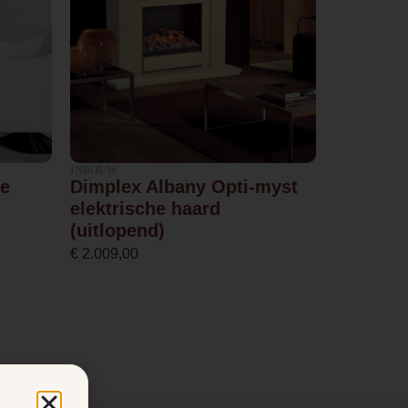
INBOUW
re
Dimplex Albany Opti-myst
elektrische haard
(uitlopend)
€
2.009,00