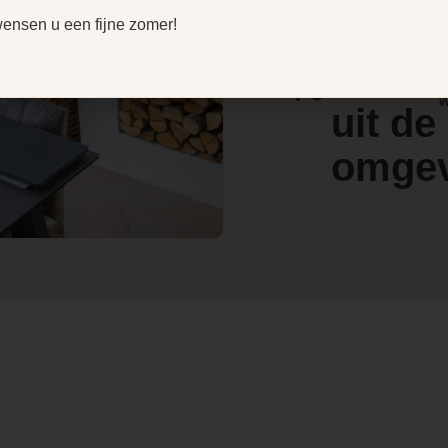
r
door
wensen u een fijne zomer!
V
e
4.4
klant
l
/ 5
w
uit de
omge