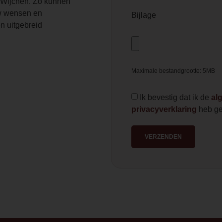
Wijchen. Zo kunnen
 wensen en
Bijlage
n uitgebreid
Maximale bestandgrootte: 5MB
Ik bevestig dat ik de
al
privacyverklaring
heb ge
VERZENDEN