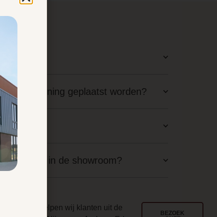
latie?
staande woning geplaatst worden?
aal nodig?
langskomen in de showroom?
ouwd
l jarenlang helpen wij klanten uit de
BEZOEK