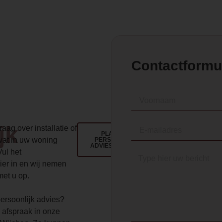
Contactformu
jk
aag over installatie of
PLAN EEN
wat in uw woning
PERSOONLIJK
ADVIESGESPREK
Vul het
ier in en wij nemen
met u op.
 persoonlijk advies?
 afspraak in onze