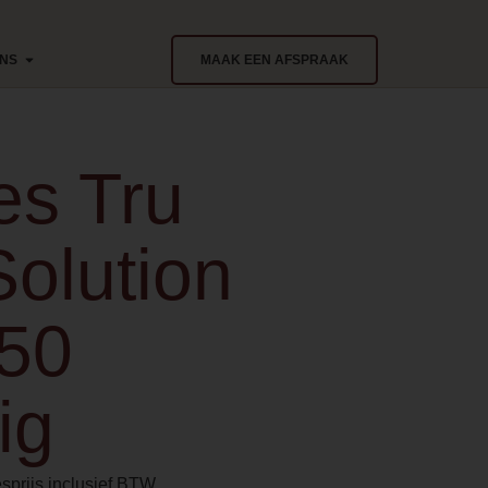
ONS
MAAK EEN AFSPRAAK
res Tru
Solution
650
ig
sprijs inclusief BTW