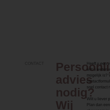
Persoonli
CONTACT
Heeft u een vr
wilt u weten 
advies
mogelijk is? 
contactformul
snel contact 
nodig?
Wilt u liever
Wij
Plan dan een