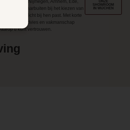
egio Wijchen, Nijmegen, Arnhem, Ede,
ONZE
SHOWROOM
enlo en ver daarbuiten bij het kiezen van
IN WIJCHEN
en haard die écht bij hen past. Met korte
en
ijnen, eerlijk advies en vakmanschap
aarop u kunt vertrouwen.
ving