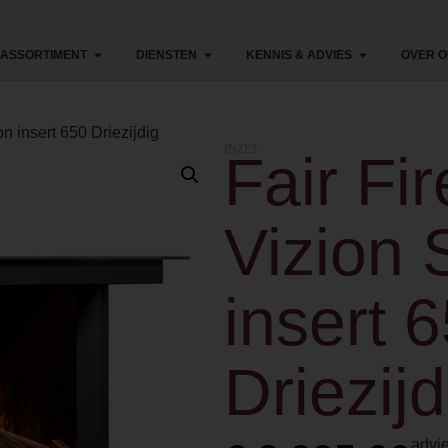
ASSORTIMENT
DIENSTEN
KENNIS & ADVIES
OVER 
on insert 650 Driezijdig
INZET
Fair Fi
Vizion 
insert 
Driezijd
advie