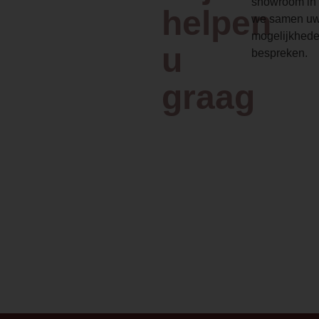
showroom in 
helpen
we samen uw
mogelijkhede
u
bespreken.
graag