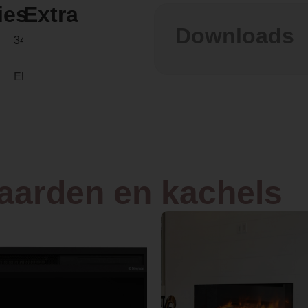
ies
Extra
Downloads
34,7 × 65 × 48 cm
Elektrisch
Driezijdig
Inzet
haarden en kachels
LED
e
Ja, met verwarmingsfunctie
65.0