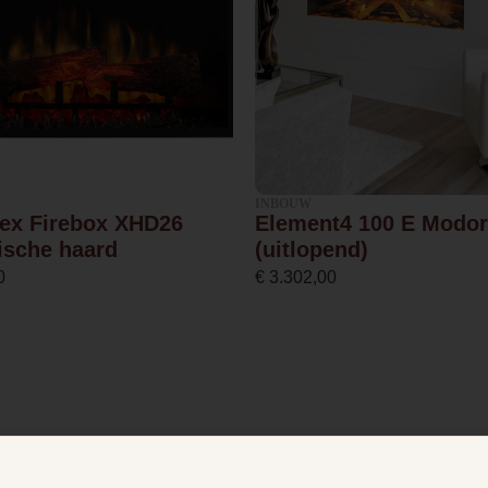
65.0
38.2
1.0
INBOUW
ex Firebox XHD26
Element4 100 E Modo
2.0
rische haard
(uitlopend)
0
€
3.302,00
Afvoerloos
Afstandsbediening,Bediening
via app
Zwart