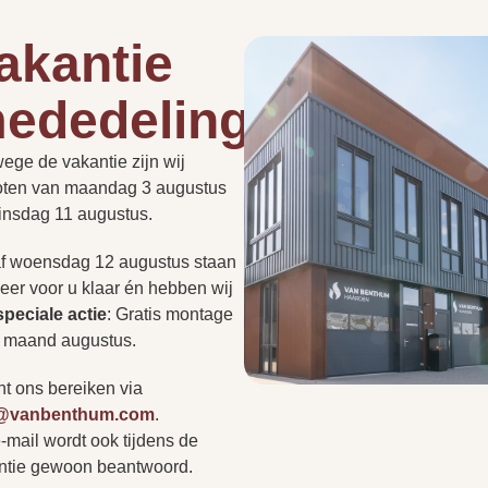
akantie
67.6 cm
ededelingen
e
58.8 cm
Hoe lang duurt een instal
de
roept vaak vragen op.
ege de vakantie zijn wij
PLAN EEN
t nu gaat over de
41.5 cm
PERSOONLIJK
oten van maandag 3 augustus
ADVIESGESPREK
Kan een haard in een be
of regelgeving: we hebben
dinsdag 11 augustus.
ragen voor u op een rij
r niet tussen? Neem
f woensdag 12 augustus staan
Heb ik altijd een rookkan
op of bezoek onze
eer voor u klaar én hebben wij
r persoonlijk advies.
speciale actie
:
Gratis montage
s
e maand augustus.
Kan ik zonder afspraak 
nt ons bereiken via
o@vanbenthum.com
.
-mail wordt ook tijdens de
Vertr
A
ntie gewoon beantwoord.