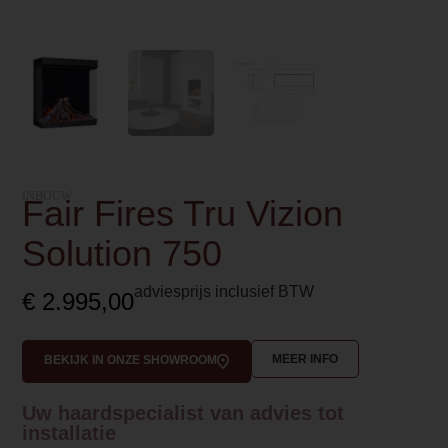
INBOUW
Fair Fires Tru Vizion
Solution 750
adviesprijs inclusief BTW
€
2.995,00
MEER INFO
BEKIJK IN ONZE SHOWROOM
Uw haardspecialist van advies tot
installatie