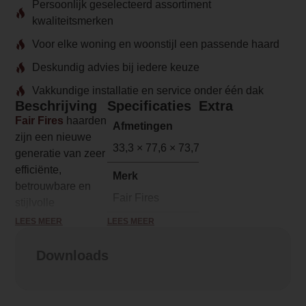
Persoonlijk geselecteerd assortiment
kwaliteitsmerken
Voor elke woning en woonstijl een passende haard
Deskundig advies bij iedere keuze
Vakkundige installatie en service onder één dak
Beschrijving
Specificaties
Extra
Fair Fires
haarden
Afmetingen
zijn een nieuwe
33,3 × 77,6 × 73,7 cm
generatie van zeer
efficiënte,
Merk
betrouwbare en
Fair Fires
stijlvolle
elektrische
LEES MEER
LEES MEER
Model
haarden
van hoge
Tru Vizion Solution 750
kwaliteit. Ze zijn
Downloads
de blikvanger in
Serie
uw woning. Met
Tru Vizion Solution
deze Tru Vizion