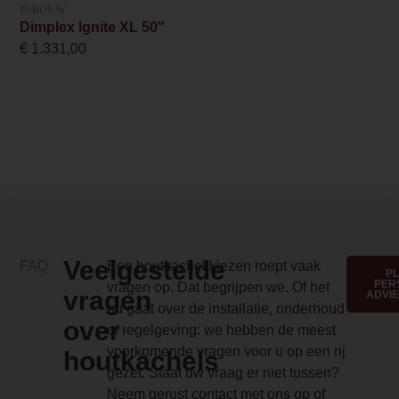
INBOUW
Dimplex Ignite XL 50″
33.3 cm
€
1.331,00
Anti-reflective glass 1 Price
0.000000
Branderbed 3 Price
0.000000
Backwall_ 3 Price
0.000000
Implementation 3 Price
Veelgestelde
FAQ
Een houtkachel kiezen roept vaak
P
PER
vragen op. Dat begrijpen we. Of het
0.000000
vragen
ADVI
nu gaat over de installatie, onderhoud
over
Branderbed 4 Price
of regelgeving: we hebben de meest
voorkomende vragen voor u op een rij
0.000000
houtkachels
gezet. Staat uw vraag er niet tussen?
Backwall_ 4 Price
Neem gerust contact met ons op of