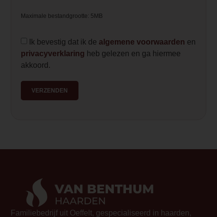
<li>Standaard uitgevoerd met afstandsb
Maximale bestandgrootte: 5MB
<li>Voorzien van de Deluxe Premium ho
</ul>
Ik bevestig dat ik de
algemene voorwaarden
en
Element Builder for Description
privacyverklaring
heb gelezen en ga hiermee
— Please Select —
akkoord.
video_youtube_code_0
VERZENDEN
https://youtu.be/O7slQVToVTw
Familiebedrijf uit Oeffelt, gespecialiseerd in haarden,