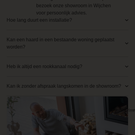
bezoek onze showroom in Wijchen
0.000000
voor persoonlijk advies.
Implementation 4 Price
Hoe lang duurt een installatie?
0.000000
Kan een haard in een bestaande woning geplaatst
Branderbed 1 Price
worden?
0.000000
Backwall_ 1 Price
Heb ik altijd een rookkanaal nodig?
0.000000
Implementation 1 Price
Kan ik zonder afspraak langskomen in de showroom?
0.000000
Branderbed 2 Price
0.000000
Backwall_ 2 Price