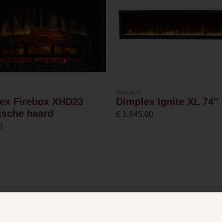
297.5
41.6
0.8
INBOUW
ex Firebox XHD23
Dimplex Ignite XL 74″
rische haard
€
1.845,00
1.6
0
Afvoerloos
Afstandsbediening
Zwart