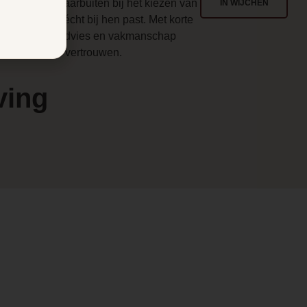
enlo en ver daarbuiten bij het kiezen van
IN WIJCHEN
en haard die écht bij hen past. Met korte
en
ijnen, eerlijk advies en vakmanschap
aarop u kunt vertrouwen.
ving