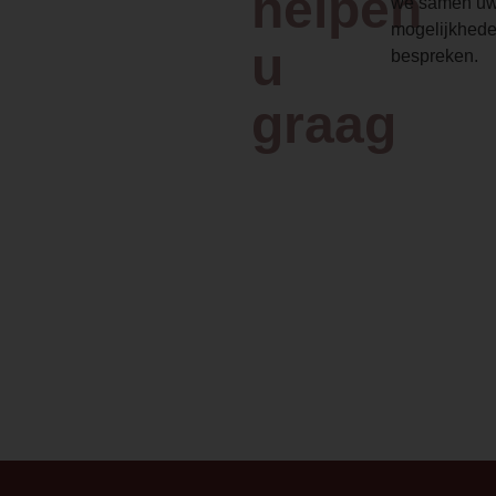
helpen
installeren
we samen uw
mogelijkhede
u
bespreken.
De elektrische haarden
van Fair Fires zijn
graag
eenvoudig te installeren,
vereisen geen rookkanaal
en bieden een flexibel
design. Plug&play dus!
Doordat er geen
afvoerkanaal nodig is, is
dit ook een perfecte haard
voor in een appartement.