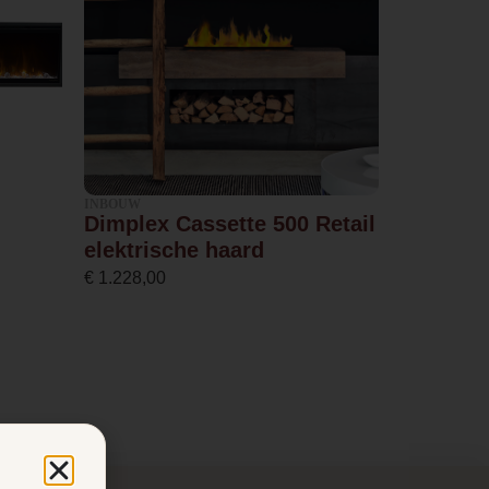
INBOUW
Dimplex Cassette 500 Retail
elektrische haard
€
1.228,00