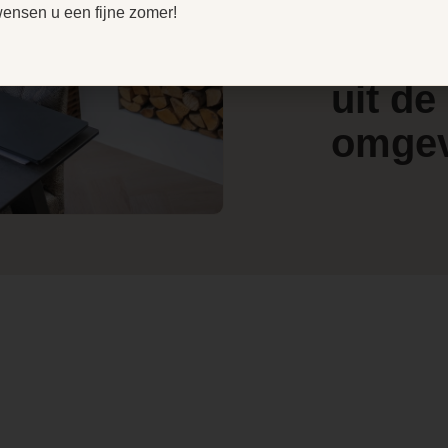
door
V
wensen u een fijne zomer!
e
4.4
klant
l
/ 5
w
uit de
omge