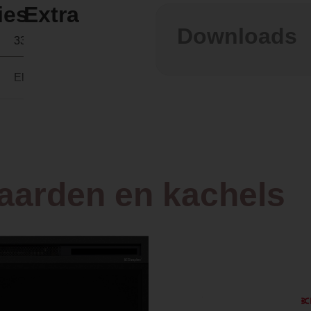
ies
Extra
Downloads
33,2 × 300 × 53,9 cm
Elektrisch
Front,Hoek,Driezijdig
Inbouw
haarden en kachels
LED
Ja, met
e
verwarmingsfunctie
300.0