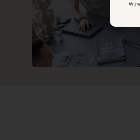
Wij 
aan kleuren, maar kunt u
ook de snelheid van de
vlammen aanpassen. Dit
regelt u allemaal
eenvoudig met de app en
de meegeleverde
afstandsbediening.
De perfecte
maat voor
een
cinewall
Altijd al gedroomd van die
grote cinewall in uw
woonkamer? Voor
degenen met een 75″