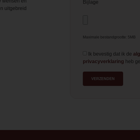
 wensen en
Bijlage
n uitgebreid
Maximale bestandgrootte: 5MB
Ik bevestig dat ik de
al
privacyverklaring
heb ge
VERZENDEN