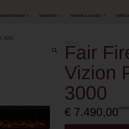
ASSORTIMENT
DIENSTEN
KENNIS & ADVIES
OVER 
 X 3000
INBOUW
Fair Fi
Vizion 
3000
advie
€
7.490,00