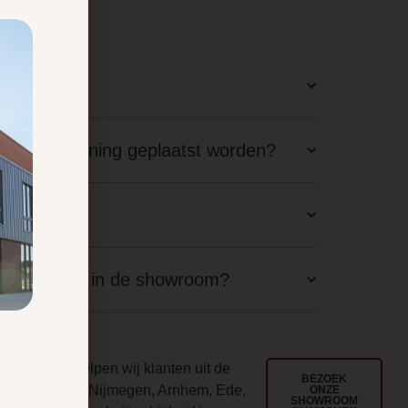
latie?
staande woning geplaatst worden?
aal nodig?
langskomen in de showroom?
ouwd
l jarenlang helpen wij klanten uit de
BEZOEK
egio Wijchen, Nijmegen, Arnhem, Ede,
ONZE
SHOWROOM