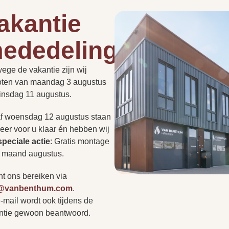
akantie
297.5 cm
ededelingen
Hoe lang duurt een instal
e
53.3 cm
de
roept vaak vragen op.
PLAN EEN
ege de vakantie zijn wij
t nu gaat over de
PERSOONLIJK
ADVIESGESPREK
oten van maandag 3 augustus
Kan een haard in een be
of regelgeving: we hebben
33.2 cm
dinsdag 11 augustus.
ragen voor u op een rij
r niet tussen? Neem
f woensdag 12 augustus staan
Heb ik altijd een rookkan
op of bezoek onze
eer voor u klaar én hebben wij
r persoonlijk advies.
s
speciale actie
:
Gratis montage
e maand augustus.
Kan ik zonder afspraak 
nt ons bereiken via
o@vanbenthum.com
.
-mail wordt ook tijdens de
Vertr
A
ntie gewoon beantwoord.
r