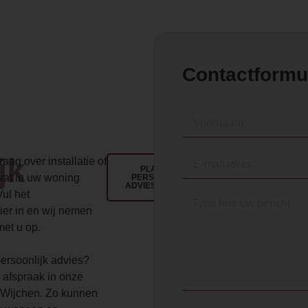
Contactformu
jk
aag over installatie of
PLAN EEN
wat in uw woning
PERSOONLIJK
ADVIESGESPREK
Vul het
ier in en wij nemen
met u op.
 persoonlijk advies?
 afspraak in onze
Wijchen. Zo kunnen