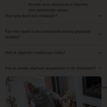
scherm aan en
bezoek onze showroom in Wijchen
0.000000
creëert een
voor persoonlijk advies.
prachtig
Implementation 4 Price
Hoe lang duurt een installatie?
middelpunt in uw
0.000000
kamer, waardoor
elke filmavond een
Kan een haard in een bestaande woning geplaatst
Branderbed 1 Price
luxe ervaring
worden?
0.000000
wordt.
Backwall_ 1 Price
Verschillende
Heb ik altijd een rookkanaal nodig?
uitvoeringen
0.000000
Eenvoudig te
Implementation 1 Price
Kan ik zonder afspraak langskomen in de showroom?
installeren
0.000000
De elektrische
Branderbed 2 Price
haarden van Fair
0.000000
Fires zijn
eenvoudig te
Backwall_ 2 Price
installeren,