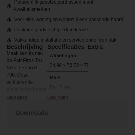
Persoonlijk geselecteerd assortiment
kwaliteitsmerken
Voor elke woning en woonstijl een passende haard
Deskundig advies bij iedere keuze
Vakkundige installatie en service onder één dak
Beschrijving
Specificaties
Extra
Maak kennis met
Afmetingen
de Fair Fires Tru
24,98 × 73,72 × 75 cm
Vizion Pano S
700. Deze
Merk
schitterende
Fair Fires
elektrische haard
is gegarandeerd
LEES MEER
LEES MEER
Model
het middelpunt
Tru Vizion Pano S 700
van elke ruimte.
Downloads
Met onder andere
Serie
de touch
Tru Vizion Pano
bediening biedt de