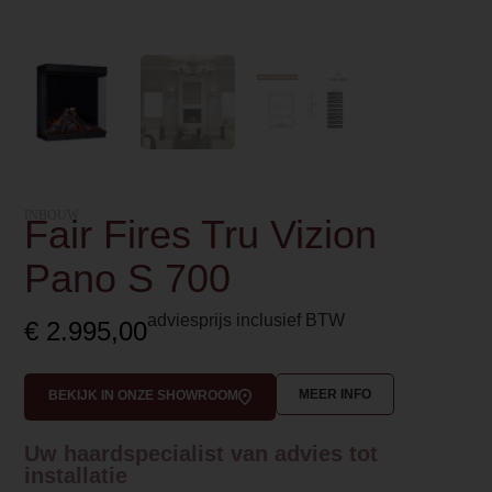
INBOUW
Fair Fires Tru Vizion
Pano S 700
adviesprijs inclusief BTW
€
2.995,00
MEER INFO
BEKIJK IN ONZE SHOWROOM
Uw haardspecialist van advies tot
installatie