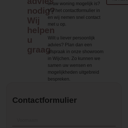
advies
in uw woning mogelijk is?
haard zowel als front, tweezijdige of dri
nodig?
Vul het contactformulier in
ingebouwd worden. Geheel te integrer
en wij nemen snel contact
Wij
dus!</p>
met u op.
<h3><strong>Kenmerken Fair Fires Tru
helpen
S</strong></h3>
u
Wilt u liever persoonlijk
<ul>
advies? Plan dan een
<li>Drie standen voor vlamsnelheid, vl
graag
afspraak in onze showroom
bodemverlichting</li>
in Wijchen. Zo kunnen we
<li>Bediening via app, afstandsbedieni
samen uw wensen en
bediening</li>
mogelijkheden uitgebreid
<li>Vier helderheidsopties voor het vuur
bespreken.
<li>Diep vuurbed</li>
<li>Knetterend haardvuur geluid</li>
<li>Twee warmte-instellingen (800 W en
Contactformulier
<li>Koude lucht functie</li>
</ul>
<h3><strong>Eenvoudig aan te passen 
</h3>