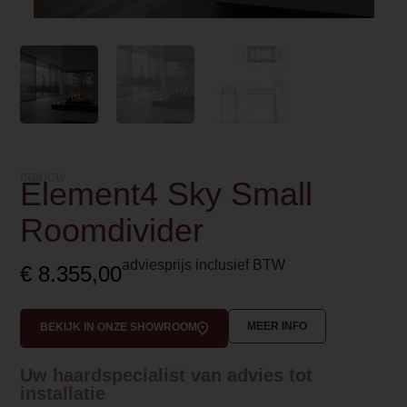
INBOUW
Element4 Sky Small
Roomdivider
adviesprijs inclusief BTW
€
8.355,00
MEER INFO
BEKIJK IN ONZE SHOWROOM
Uw haardspecialist van advies tot
installatie