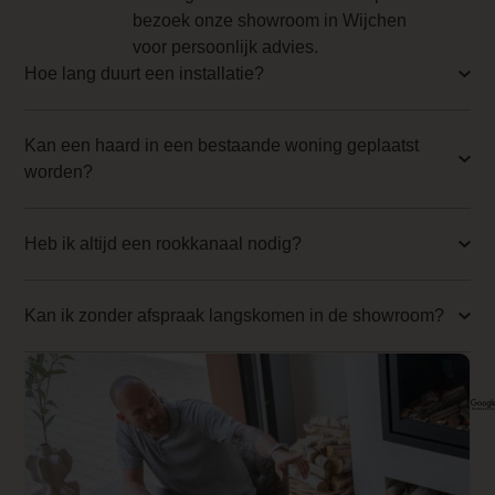
verbruik, zonder
bezoek onze showroom in Wijchen
46.5 cm
concessies te
voor persoonlijk advies.
doen aan
Inbouwmaat hoogte
Hoe lang duurt een installatie?
uitstraling,
123.4 cm
kwaliteit en sfeer.
Kan een haard in een bestaande woning geplaatst
Hiermee biedt
Inbouwmaat diepte
worden?
deze brander een
102.7 cm
extra optie binnen
de Sky-serie.
Ruitmaat diepte
Heb ik altijd een rookkanaal nodig?
70.8 cm
Veiligheidsscherm
Ontspiegeld AR-glas
Kan ik zonder afspraak langskomen in de showroom?
Optioneel voor alle
Element4
2453
gashaarden is het
Anti-reflective glass 1 Price
veiligheidsscherm.
Dit garandeert
2453.000000
veiligheid voor
Branderbed 3 Price
iedereen. Doordat