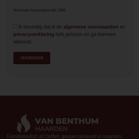
reactie van deze groep professionals op
LED-effecten.
unaniem positief. Deze Sky voegt echt w
Maximale bestandgrootte: 5MB
interieur. Een blikvanger, maar ook zek
de hoogte van een ruimte accentueert.<
Ik bevestig dat ik de
algemene voorwaarden
en
<h3>Realflame burner</h3>
privacyverklaring
heb gelezen en ga hiermee
<p>De Sky is uitgerust met een Realfla
akkoord.
de Real Flame Burner bent u verzekerd
realistisch vuurbeeld. In combinatie met
VERZENDEN
natuurgetrouwe houtstammen ontstaat e
schitterend houtvuur.</p>
<h3 class="MsoNormal">Ook verkrijgba
brander</h3>
<p class="p1">Daarnaast is de Sky-seri
met de innovatieve SKY Next brander.
brander beschikt over een vermogen van 
Dankzij verdere verfijning en optimalisa
brandertechniek is het gelukt om een 
vuurbeleving te realiseren met een aanzi
verbruik, zonder concessies te doen aan 
Familiebedrijf uit Oeffelt, gespecialiseerd in haarden,