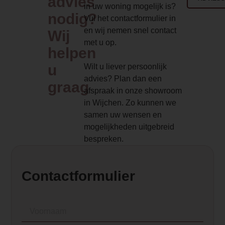
advies
496
De Element4
in uw woning mogelijk is?
ProControl set
nodig?
Vul het contactformulier in
Branderbed 1 Price
maakt het mogelijk
en wij nemen snel contact
Wij
496.000000
één of meerdere
met u op.
helpen
haarden te
Zwart glazen binnenwanden
bedienen met uw
u
Wilt u liever persoonlijk
407
smartphone of
advies? Plan dan een
graag
tablet. De
afspraak in onze showroom
Backwall_ 1 Price
ProControll-app
in Wijchen. Zo kunnen we
407.000000
biedt volledige
samen uw wensen en
controle over je
mogelijkheden uitgebreid
Implementation 1 Price
haard. Je kunt de
bespreken.
vlamhoogte
0.000000
handmatig
Branderbed 2 Price
instellen met een
Contactformulier
schuif, of kiezen
0.000000
voor
Backwall_ 2 Price
thermostaatmodus
waarbij de haard
0.000000