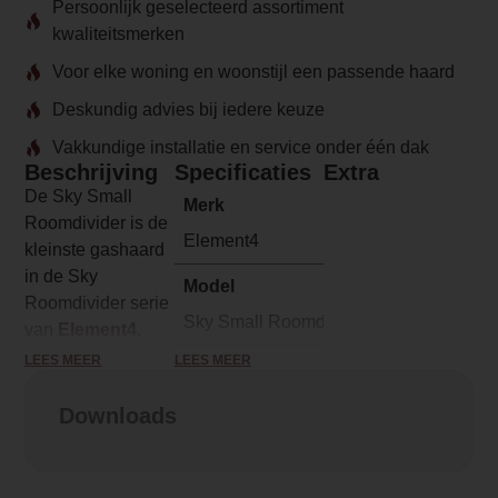
Persoonlijk geselecteerd assortiment
kwaliteitsmerken
Voor elke woning en woonstijl een passende haard
Deskundig advies bij iedere keuze
Vakkundige installatie en service onder één dak
Beschrijving
Specificaties
Extra
De Sky Small
Merk
Roomdivider is de
Element4
kleinste gashaard
in de Sky
Model
Roomdivider serie
Sky Small Roomdivider
van
Element4
.
Deze roomdivider
LEES MEER
LEES MEER
Serie
is net zoals zijn
Sky
grotere broers een
Downloads
echte eyecatcher
Brandstof
in iedere
Gas
woonkamer. De