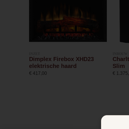
bijgeleverd en u kunt de
gratis app downloaden,
Ruitmaat breedte
zodat u de haard
gemakkelijk vanaf de bank
Ruitmaat hoogte
kunt bedienen!
Front,
Maximaal
vermogen
tweezijdig
INZET
INBOUW
Dimplex Firebox XHD23
Charl
of
Wel of geen afvoer
elektrische haard
Slim
€
417,00
€
1.375
driezijdig?
Bediening
De Element4 Elite 180
wordt geleverd met drie
Inbouwmaat
verschillende vuurzichten.
breedte
Zo kan de haard zowel als
front, tweezijdige of
Inbouwmaat hoogt
driezijdige haard