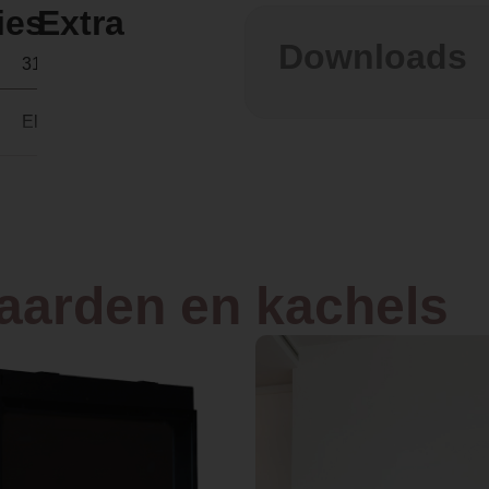
ies
Extra
Downloads
31,5 × 175,3 × 41,6 cm
Elektrisch
Front,Hoek,Driezijdig
Inbouw
haarden en kachels
LED
e
Ja, met verwarmingsfunctie
175.3