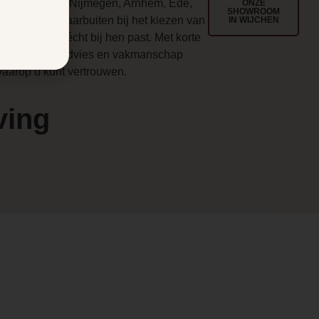
egio Wijchen, Nijmegen, Arnhem, Ede,
ONZE
SHOWROOM
enlo en ver daarbuiten bij het kiezen van
IN WIJCHEN
en haard die écht bij hen past. Met korte
en
ijnen, eerlijk advies en vakmanschap
aarop u kunt vertrouwen.
ving