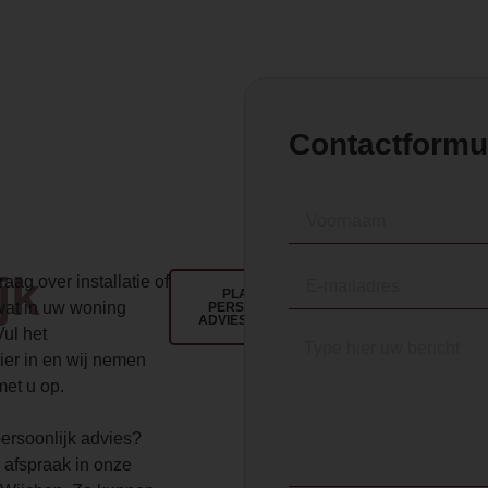
Contactformu
jk
aag over installatie of
PLAN EEN
wat in uw woning
PERSOONLIJK
ADVIESGESPREK
Vul het
ier in en wij nemen
met u op.
 persoonlijk advies?
 afspraak in onze