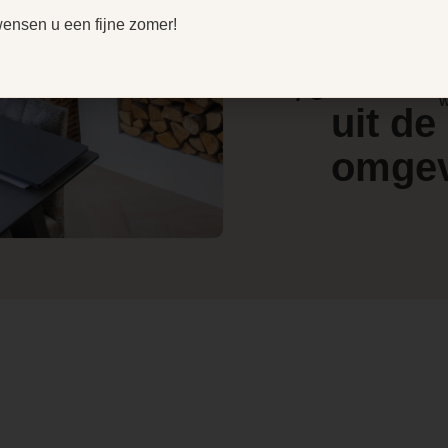
r
door
wensen u een fijne zomer!
V
e
4.4
klant
l
/ 5
w
uit de
omge