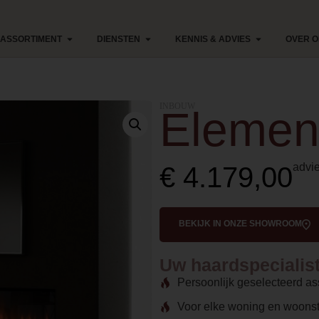
ASSORTIMENT
DIENSTEN
KENNIS & ADVIES
OVER 
INBOUW
Element
advie
€
4.179,00
BEKIJK IN ONZE SHOWROOM
Uw haardspecialist 
Persoonlijk geselecteerd as
Voor elke woning en woonst