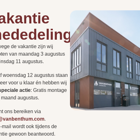
akantie
31.5 cm
ededelingen
Ja
Hoe lang duurt een instal
de
roept vaak vragen op.
ege de vakantie zijn wij
PLAN EEN
t nu gaat over de
PERSOONLIJK
Ja
oten van maandag 3 augustus
ADVIESGESPREK
Kan een haard in een be
of regelgeving: we hebben
dinsdag 11 augustus.
ragen voor u op een rij
Uitlopend
r niet tussen? Neem
f woensdag 12 augustus staan
Heb ik altijd een rookkan
op of bezoek onze
eer voor u klaar én hebben wij
r persoonlijk advies.
speciale actie
:
Gratis montage
s
e maand augustus.
Kan ik zonder afspraak 
nt ons bereiken via
o@vanbenthum.com
.
-mail wordt ook tijdens de
Vertr
A
ntie gewoon beantwoord.