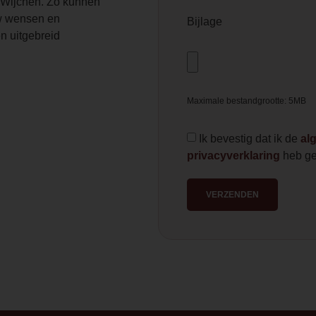
Wijchen. Zo kunnen
 wensen en
Bijlage
n uitgebreid
Maximale bestandgrootte: 5MB
Ik bevestig dat ik de
al
privacyverklaring
heb ge
VERZENDEN