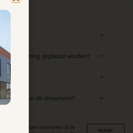
latie?
staande woning geplaatst worden?
aal nodig?
langskomen in de showroom?
ouwd
l jarenlang helpen wij klanten uit de
BEZOEK