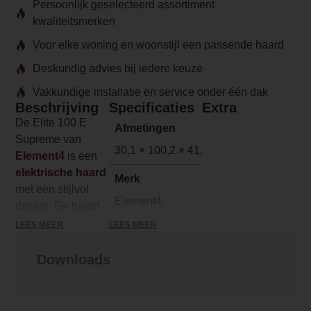
Persoonlijk geselecteerd assortiment
kwaliteitsmerken
Voor elke woning en woonstijl een passende haard
Deskundig advies bij iedere keuze
Vakkundige installatie en service onder één dak
Beschrijving
Specificaties
Extra
De Elite 100 E
Afmetingen
Supreme van
30,1 × 100,2 × 41,6 cm
Element4
is een
elektrische haard
Merk
met een stijlvol
Element4
design. De haard
beschikt over een
LEES MEER
LEES MEER
Model
zeer realistisch
Elite 100 E Supreme
vlambeeld dat
Downloads
bijna niet van een
Serie
echt houtvuur te
Elite Supreme
onderscheiden is!