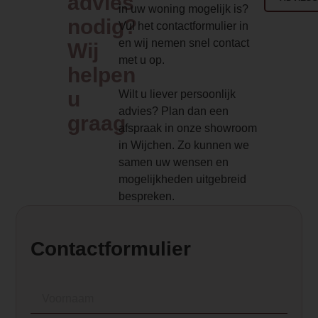
advies
in uw woning mogelijk is?
rel="noopener">elektrische
nodig?
Vul het contactformulier in
haard</a> met een stijlvol
en wij nemen snel contact
Wij
design. De haard beschikt over
met u op.
een zeer realistisch vlambeeld
helpen
dat bijna niet van een echt
u
Wilt u liever persoonlijk
houtvuur te onderscheiden is!
advies? Plan dan een
graag
Met de drie verschillende
afspraak in onze showroom
vuurbeelden is de Elite een
in Wijchen. Zo kunnen we
echte sfeermaker. En naast sfeer,
samen uw wensen en
geeft de haard ook nog warmte
mogelijkheden uitgebreid
van 1,5 kW.</p>
bespreken.
<ul>
<li>In te bouwen als front,
tweezijdige of driezijdige haard.
Contactformulier
</li>
<li>Een echte houtset en een
stijlvolle donker glazen
achterwand.</li>