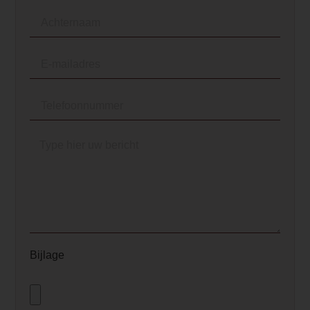
<li>Ontspiegeld glas</li>
<li>1,5 kilowatt verwarming, voor
extra comfort op koude dagen.
</li>
<li>Nieuwe chip waarmee de
bodem, topverlichting, het
vlambeeld en de vlamsnelheid
volledig regelbaar is.</li>
<li>Een handzender en een
gebruiksvriendelijke app voor
eenvoudige bediening.</li>
<li>16 instelbare kleurpatronen,
zodat u de perfecte sfeer in huis
kunt creëren.</li>
</ul>
<p>U krijgt standaard een
Bijlage
afstandsbediening bijgeleverd
en kunt u gratis de app
downloaden, zodat u de haard