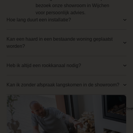
Backwall_ 4 Price
bezoek onze showroom in Wijchen
voor persoonlijk advies.
0.000000
Hoe lang duurt een installatie?
Implementation 4 Price
0.000000
Kan een haard in een bestaande woning geplaatst
worden?
Branderbed 1 Price
0.000000
Heb ik altijd een rookkanaal nodig?
Backwall_ 1 Price
0.000000
Kan ik zonder afspraak langskomen in de showroom?
Implementation 1 Price
0.000000
Branderbed 2 Price
0.000000