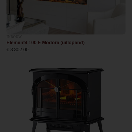
wensen dus!
Bediening
Afstandsbediening,Bediening via
app
INBOUW
Design foto
Element4 100 E Modore (uitlopend)
/1/0/100e.jpg
€
3.302,00
Merk foto
/w/e/web_1400x1400_-
_element4_elite_100_supreme_-
_driezijdig_-2_92__1.jpg
Inbouwmaat breedte
100.2 cm
Inbouwmaat hoogte
58.7 cm