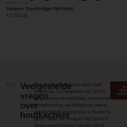
VRIJSTAAND
Inbouwmaat diepte
Dimplex Stockbridge Opti-Myst
30.1 cm
€
1.143,00
Anti-reflective glass 1 Price
0.000000
Branderbed 3 Price
0.000000
Backwall_ 3 Price
0.000000
Veelgestelde
FAQ
Een houtkachel kiezen roept vaak
P
Implementation 3 Price
PER
vragen op. Dat begrijpen we. Of het
vragen
ADVI
0.000000
nu gaat over de installatie, onderhoud
over
of regelgeving: we hebben de meest
Branderbed 4 Price
voorkomende vragen voor u op een rij
houtkachels
gezet. Staat uw vraag er niet tussen?
0.000000
Neem gerust contact met ons op of