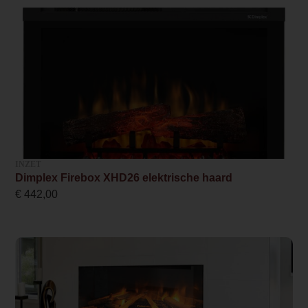
Ja, met verwarmingsfunctie
bedienen.
Breedte haard (in cm)
Front,
100.2
tweezijdig of
driezijdig?
Ruitmaat breedte
100.0
De Element4 Elite
Supreme 100 E
Ruitmaat hoogte
wordt geleverd
36.4
met drie
INZET
verschillende
Dimplex Firebox XHD26 elektrische haard
Nominaal vermogen
vuurzichten. Zo
€
442,00
1.5
kan de haard
zowel als front,
Maximaal vermogen
tweezijdige of
1.5
driezijdige haard
ingebouwd
Wel of geen afvoer
worden. Geheel te
Afvoerloos
integreren naar uw