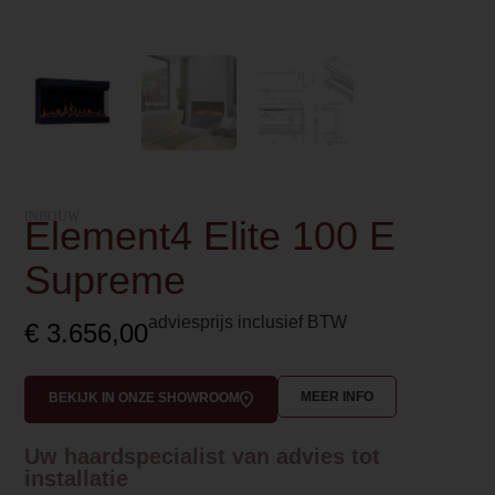
INBOUW
Element4 Elite 100 E
Supreme
adviesprijs inclusief BTW
€
3.656,00
MEER INFO
BEKIJK IN ONZE SHOWROOM
Uw haardspecialist van advies tot
installatie