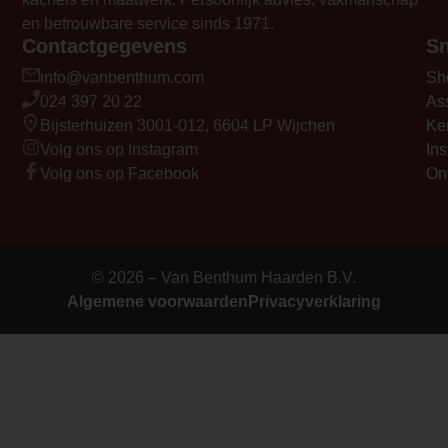
en betrouwbare service sinds 1971.
Contactgegevens
Sn
info@vanbenthum.com
Sh
024 397 20 22
As
Bijsterhuizen 3001-012, 6604 LP Wijchen
Ke
Volg ons op Instagram
Ins
Volg ons op Facebook
On
© 2026 – Van Benthum Haarden B.V.
Algemene voorwaarden
Privacyverklaring