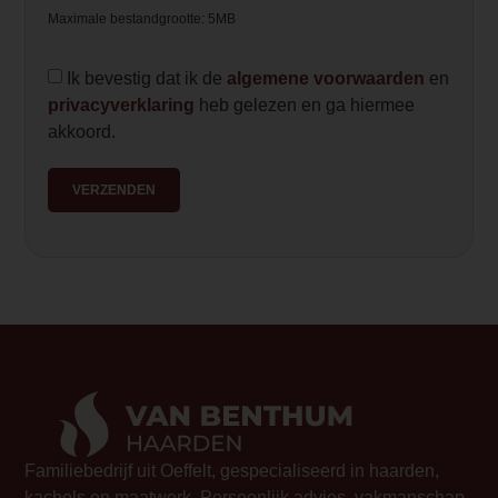
eco-wave" target="_blank" rel="noope
Maximale bestandgrootte: 5MB
Tunnel</a>)</p>
Ik bevestig dat ik de
algemene voorwaarden
en
Element Builder for Description
privacyverklaring
heb gelezen en ga hiermee
— Please Select —
akkoord.
VERZENDEN
Familiebedrijf uit Oeffelt, gespecialiseerd in haarden,
kachels en maatwerk. Persoonlijk advies, vakmanschap