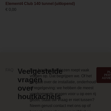
Element4 Club 140 tunnel (uitlopend)
Bediening
€
0,00
Afstandsbediening
Kleur
Zwart
Energielabel
A
Cost
Veelgestelde
FAQ
Een houtkachel kiezen roept vaak
13840.000000
P
PER
vragen op. Dat begrijpen we. Of het
vragen
ADVI
Design foto
nu gaat over de installatie, onderhoud
over
of regelgeving: we hebben de meest
/d/r/dru_cosmo_des.jpg
voorkomende vragen voor u op een rij
houtkachels
Merk foto
gezet. Staat uw vraag er niet tussen?
Neem gerust contact met ons op of
/c/e/centro1000x1000.jpg