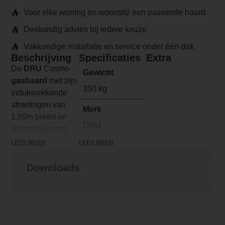
Voor elke woning en woonstijl een passende haard
Deskundig advies bij iedere keuze
Vakkundige installatie en service onder één dak
Beschrijving
Specificaties
Extra
De
DRU
Cosmo
Gewicht
gashaard
met zijn
350 kg
indukwekkende
afmetingen van
Merk
1.80m breed en
DRU
80cm hoog met
daarbij nog eens
LEES MEER
LEES MEER
Model
een vermogen van
Cosmo Eco Wave
15kW
zorgen
Downloads
ervoor dat de
Serie
Cosmo de beste
Cosmo
sfeermaker is voor
grotere ruimtes. U
Brandstof