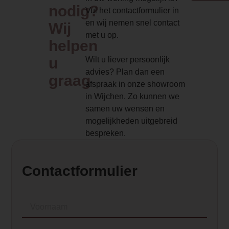
Implementation 4 Price
nodig?
Vul het contactformulier in
0.000000
en wij nemen snel contact
Wij
met u op.
Branderbed 1 Price
helpen
0.000000
u
Wilt u liever persoonlijk
advies? Plan dan een
Backwall_ 1 Price
graag
afspraak in onze showroom
0.000000
in Wijchen. Zo kunnen we
samen uw wensen en
Implementation 1 Price
mogelijkheden uitgebreid
0.000000
bespreken.
Branderbed 2 Price
0.000000
Contactformulier
Backwall_ 2 Price
0.000000
Implementation 2 Price