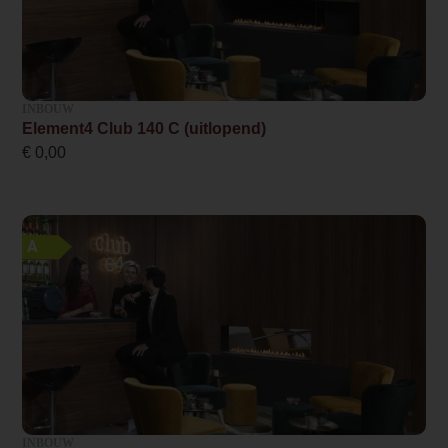
5.0
Maximaal vermogen
15.7
INBOUW
Rendement
Element4 Club 140 C (uitlopend)
81 %
€
0,00
Wel of geen afvoer
Afvoer
A
Systeem (open of gesloten)
Gesloten systeem
Rookgasafvoer (diameter)
130/200 millimeter
Bovenaansluiting
Ja
INBOUW