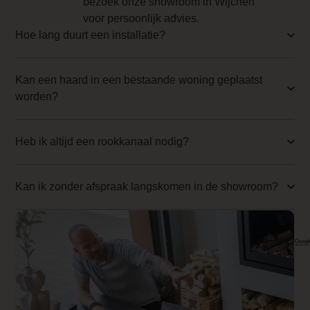
bezoek onze showroom in Wijchen
CV Aansluiting
voor persoonlijk advies.
Hoe lang duurt een installatie?
Nee
Achteraansluiting
Kan een haard in een bestaande woning geplaatst
Nee
worden?
Inbouwmaat breedte
198.8 cm
Heb ik altijd een rookkanaal nodig?
Inbouwmaat hoogte
Kan ik zonder afspraak langskomen in de showroom?
130.7 cm
Inbouwmaat diepte
77.9 cm
Ontspiegeld glas
655