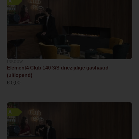
A
Houtset
Aantal branders
2
Propaan mogelijk
Nee
Breedte haard (in cm)
INBOUW
Element4 Club 140 3/S driezijdige gashaard
199.0
(uitlopend)
€
0,00
Ruitmaat breedte
177.4
Ruitmaat hoogte
A
79.2
Minimaal vermogen