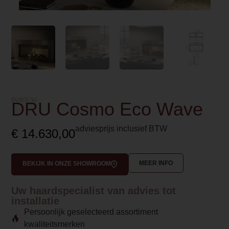
INBOUW
DRU Cosmo Eco Wave
adviesprijs inclusief BTW
€
14.630,00
MEER INFO
BEKIJK IN ONZE SHOWROOM
Uw haardspecialist van advies tot
installatie
Persoonlijk geselecteerd assortiment
kwaliteitsmerken