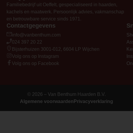
Familiebedrijf uit Oeffelt, gespecialiseerd in haarden,
mee bij inbouw.</p>
kachels en maatwerk. Persoonlijk advies, vakmanschap
Element Builder for
en betrouwbare service sinds 1971.
Contactgegevens
Sn
Description
— Please Select —
info@vanbenthum.com
Sh
024 397 20 22
As
video_youtube_code_0
Bijsterhuizen 3001-012, 6604 LP Wijchen
Ke
Volg ons op Instagram
https://youtu.be/1BAdiU6kRYw
Ins
Volg ons op Facebook
On
© 2026 – Van Benthum Haarden B.V.
Algemene voorwaarden
Privacyverklaring