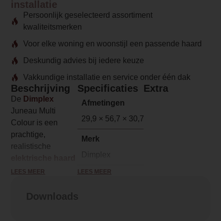
installatie
Persoonlijk geselecteerd assortiment
kwaliteitsmerken
Voor elke woning en woonstijl een passende haard
Deskundig advies bij iedere keuze
Vakkundige installatie en service onder één dak
Beschrijving
Specificaties
Extra
De
Dimplex
Afmetingen
Juneau Multi
29,9 × 56,7 × 30,7 cm
Colour is een
prachtige,
Merk
realistische
Dimplex
elektrische haard
en is in
LEES MEER
LEES MEER
Model
verschillende
Juneau Multi Colour elektrische
kleuren in te
Downloads
haard
stellen. Dit nieuwe
model maakt