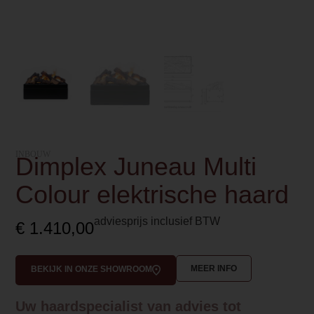
INBOUW
Dimplex Juneau Multi
Colour elektrische haard
adviesprijs inclusief BTW
€
1.410,00
MEER INFO
BEKIJK IN ONZE SHOWROOM
Uw haardspecialist van advies tot