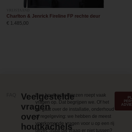
Backwall_ 3 Price
VRIJSTAAND
0.000000
Charlton & Jenrick Fireline FP rechte deur
€
1.485,00
Implementation 3 Price
0.000000
Branderbed 4 Price
0.000000
Backwall_ 4 Price
0.000000
Implementation 4 Price
Veelgestelde
FAQ
Een houtkachel kiezen roept vaak
P
PER
0.000000
vragen op. Dat begrijpen we. Of het
vragen
ADVI
nu gaat over de installatie, onderhoud
Branderbed 1 Price
over
of regelgeving: we hebben de meest
voorkomende vragen voor u op een rij
0.000000
houtkachels
gezet. Staat uw vraag er niet tussen?