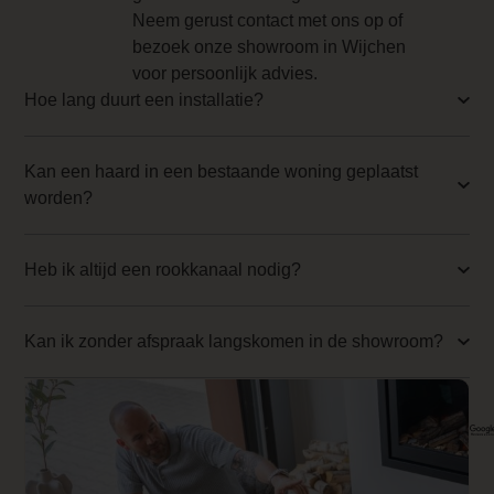
Backwall_ 1 Price
Neem gerust contact met ons op of
bezoek onze showroom in Wijchen
0.000000
voor persoonlijk advies.
Implementation 1 Price
Hoe lang duurt een installatie?
0.000000
Kan een haard in een bestaande woning geplaatst
Branderbed 2 Price
worden?
0.000000
Backwall_ 2 Price
Heb ik altijd een rookkanaal nodig?
0.000000
Implementation 2 Price
Kan ik zonder afspraak langskomen in de showroom?
0.000000
Kleureffect instelbaar
Ja