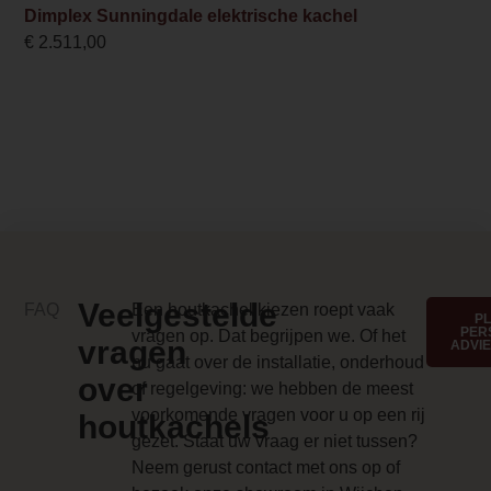
Dimplex Sunningdale elektrische kachel
de haard gebruik
Inbouwmaat diepte
€
2.511,00
van Dimplex’s
36.9 cm
Comfort$aver-
technologie voor
Anti-reflective glass 1 Price
energie-efficiënte
verwarming, wat
0.000000
zorgt voor een
Branderbed 3 Price
lager
energieverbruik
0.000000
zonder dat dit ten
Backwall_ 3 Price
koste gaat van
Veelgestelde
warmte en comfort.
FAQ
Een houtkachel kiezen roept vaak
0.000000
P
PER
vragen op. Dat begrijpen we. Of het
vragen
ADVI
Implementation 3 Price
Belangrijkste
nu gaat over de installatie, onderhoud
over
kenmerken van de
of regelgeving: we hebben de meest
0.000000
Ignite Ultra:
voorkomende vragen voor u op een rij
houtkachels
Branderbed 4 Price
gezet. Staat uw vraag er niet tussen?
De Ignite Ultra 60
Neem gerust contact met ons op of
0.000000
is een perfecte