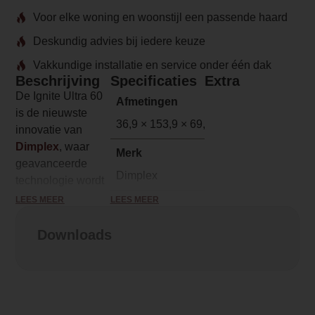
Voor elke woning en woonstijl een passende haard
Deskundig advies bij iedere keuze
Vakkundige installatie en service onder één dak
Beschrijving
Specificaties
Extra
De Ignite Ultra 60
Afmetingen
is de nieuwste
36,9 × 153,9 × 69,9 cm
innovatie van
Dimplex
, waar
Merk
geavanceerde
Dimplex
technologie wordt
gecombineerd met
LEES MEER
LEES MEER
Model
een stijlvol en
IgniteUltra
modern design. Dit
Downloads
resulteert in een
Serie
elektrische haard
Ignite Ultra
die de sfeer in elke
ruimte kan
Brandstof