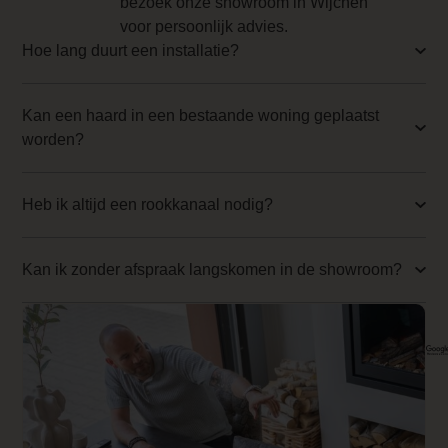
bezoek onze showroom in Wijchen
combinatie van
Backwall_ 4 Price
voor persoonlijk advies.
innovatie, stijl en
Hoe lang duurt een installatie?
0.000000
functionaliteit,
ideaal voor wie op
Implementation 4 Price
zoek is naar een
Kan een haard in een bestaande woning geplaatst
0.000000
hoogwaardige,
worden?
flexibele haard die
Branderbed 1 Price
warmte en sfeer
0.000000
Heb ik altijd een rookkanaal nodig?
toevoegt aan het
interieur.
Backwall_ 1 Price
Kan ik zonder afspraak langskomen in de showroom?
0.000000
Implementation 1 Price
0.000000
Branderbed 2 Price
0.000000