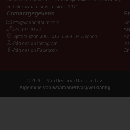
en betrouwbare service sinds 1971.
Contactgegevens
Sn
info@vanbenthum.com
Sh
024 397 20 22
As
Bijsterhuizen 3001-012, 6604 LP Wijchen
Ke
Volg ons op Instagram
Ins
Volg ons op Facebook
On
© 2026 – Van Benthum Haarden B.V.
Algemene voorwaarden
Privacyverklaring