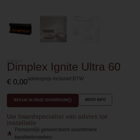
INBOUW
Dimplex Ignite Ultra 60
adviesprijs inclusief BTW
€
0,00
MEER INFO
BEKIJK IN ONZE SHOWROOM
Uw haardspecialist van advies tot
installatie
Persoonlijk geselecteerd assortiment
kwaliteitsmerken