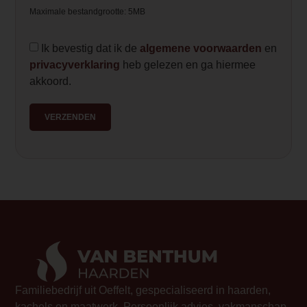
Maximale bestandgrootte: 5MB
functionaliteit, ideaal voor wie op zoek
flexibele haard die warmte en sfeer toev
Ik bevestig dat ik de
algemene voorwaarden
en
Element Builder for Description
privacyverklaring
heb gelezen en ga hiermee
akkoord.
— Please Select —
VERZENDEN
Familiebedrijf uit Oeffelt, gespecialiseerd in haarden,
kachels en maatwerk. Persoonlijk advies, vakmanschap