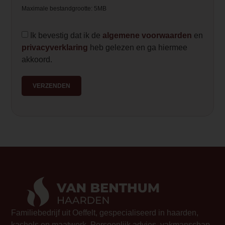
Maximale bestandgrootte: 5MB
functionaliteit, ideaal voor wie op zoek
flexibele haard die warmte en sfeer toev
Ik bevestig dat ik de
algemene voorwaarden
en
Element Builder for Description
privacyverklaring
heb gelezen en ga hiermee
akkoord.
— Please Select —
VERZENDEN
Familiebedrijf uit Oeffelt, gespecialiseerd in haarden,
kachels en maatwerk. Persoonlijk advies, vakmanschap