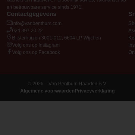
en betrouwbare service sinds 1971.
Contactgegevens
Sn
info@vanbenthum.com
Sh
024 397 20 22
As
Bijsterhuizen 3001-012, 6604 LP Wijchen
Ke
Volg ons op Instagram
Ins
Volg ons op Facebook
On
© 2026 – Van Benthum Haarden B.V.
Algemene voorwaarden
Privacyverklaring