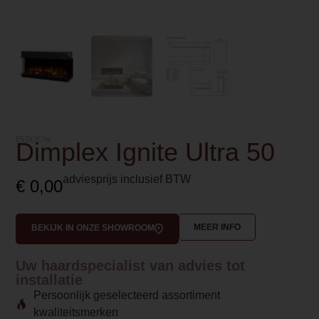
INBOUW
Dimplex Ignite Ultra 50
adviesprijs inclusief BTW
€
0,00
MEER INFO
BEKIJK IN ONZE SHOWROOM
Uw haardspecialist van advies tot
installatie
Persoonlijk geselecteerd assortiment
kwaliteitsmerken