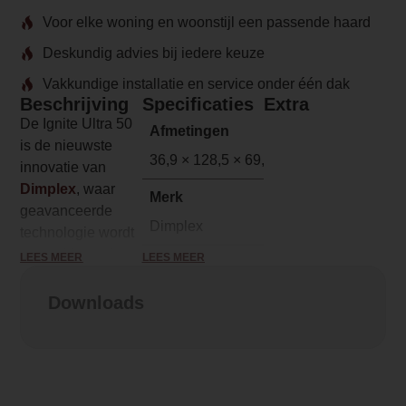
Voor elke woning en woonstijl een passende haard
Deskundig advies bij iedere keuze
Vakkundige installatie en service onder één dak
Beschrijving
Specificaties
Extra
De Ignite Ultra 50
Afmetingen
is de nieuwste
36,9 × 128,5 × 69,9 cm
innovatie van
Dimplex
, waar
Merk
geavanceerde
Dimplex
technologie wordt
gecombineerd met
LEES MEER
LEES MEER
Model
een stijlvol en
IgniteUltra
modern design. Dit
Downloads
resulteert in een
Serie
elektrische haard
Ignite Ultra
die de sfeer in elke
ruimte kan
Brandstof