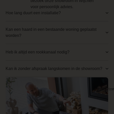
bezoek onze showroom in Wijchen
combinatie van
Backwall_ 4 Price
voor persoonlijk advies.
innovatie, stijl en
Hoe lang duurt een installatie?
0.000000
functionaliteit,
ideaal voor wie op
Implementation 4 Price
zoek is naar een
Kan een haard in een bestaande woning geplaatst
0.000000
hoogwaardige,
worden?
flexibele haard die
Branderbed 1 Price
warmte en sfeer
0.000000
Heb ik altijd een rookkanaal nodig?
toevoegt aan het
interieur.
Backwall_ 1 Price
Kan ik zonder afspraak langskomen in de showroom?
0.000000
Implementation 1 Price
0.000000
Branderbed 2 Price
0.000000