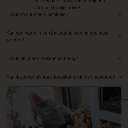
bezoek onze showroom in Wijchen
Branderbed 4 Price
voor persoonlijk advies.
Hoe lang duurt een installatie?
0.000000
Backwall_ 4 Price
Kan een haard in een bestaande woning geplaatst
0.000000
worden?
Implementation 4 Price
0.000000
Heb ik altijd een rookkanaal nodig?
Branderbed 1 Price
Kan ik zonder afspraak langskomen in de showroom?
0.000000
Backwall_ 1 Price
0.000000
Implementation 1 Price
0.000000