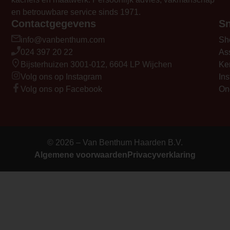
en betrouwbare service sinds 1971.
Contactgegevens
Sn
info@vanbenthum.com
Sh
024 397 20 22
As
Bijsterhuizen 3001-012, 6604 LP Wijchen
Ke
Volg ons op Instagram
Ins
Volg ons op Facebook
On
© 2026 – Van Benthum Haarden B.V.
Algemene voorwaarden
Privacyverklaring