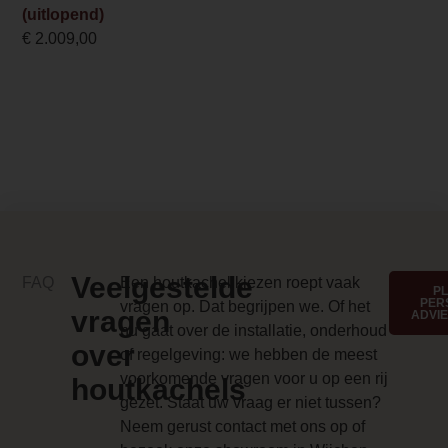
Voor een nog
(uitlopend)
Inbouwmaat hoogte
authentiekere
€
2.009,00
uitstraling is er ook
40.2 cm
een eiken-look
Inbouwmaat diepte
houtset (Oak log)
beschikbaar.
14.7 cm
Anti-reflective glass 1 Price
0.000000
Branderbed 3 Price
Veelgestelde
FAQ
Een houtkachel kiezen roept vaak
0.000000
P
PER
vragen op. Dat begrijpen we. Of het
vragen
ADVI
Backwall_ 3 Price
nu gaat over de installatie, onderhoud
over
of regelgeving: we hebben de meest
0.000000
voorkomende vragen voor u op een rij
houtkachels
Implementation 3 Price
gezet. Staat uw vraag er niet tussen?
Neem gerust contact met ons op of
0.000000