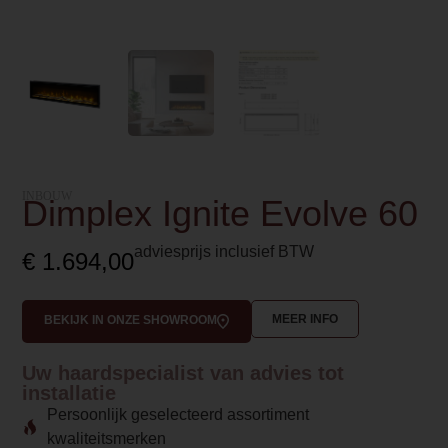
INBOUW
Dimplex Ignite Evolve 60
adviesprijs inclusief BTW
€
1.694,00
MEER INFO
BEKIJK IN ONZE SHOWROOM
Uw haardspecialist van advies tot
installatie
Persoonlijk geselecteerd assortiment
kwaliteitsmerken