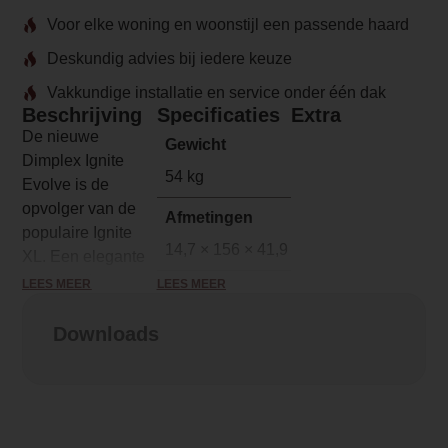
Voor elke woning en woonstijl een passende haard
Deskundig advies bij iedere keuze
Vakkundige installatie en service onder één dak
Beschrijving
Specificaties
Extra
De nieuwe
Gewicht
Dimplex Ignite
54 kg
Evolve is de
opvolger van de
Afmetingen
populaire Ignite
14,7 × 156 × 41,9 cm
XL. Een elegante
en stijlvolle
LEES MEER
LEES MEER
Merk
elektrische haard
Dimplex
die een prachtig
Downloads
panoramisch zicht
Model
op de vlammen
Ignite Evolve 60
biedt. Met zijn
slanke ontwerp
Serie