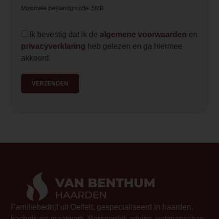
Maximale bestandgrootte: 5MB
— Please Select —
video_youtube_code_0
Ik bevestig dat ik de
algemene voorwaarden
en
privacyverklaring
heb gelezen en ga hiermee
https://youtu.be/TE1EwBkY-4Y
akkoord.
VERZENDEN
Familiebedrijf uit Oeffelt, gespecialiseerd in haarden,
kachels en maatwerk. Persoonlijk advies, vakmanschap