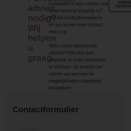
PERSO
installatie of wilt u weten wat
advies
aan het assortiment. <span data-sheets
ADVIES
in uw woning mogelijk is?
wordt standaard geleverd met zowel bode
nodig?
Vul het contactformulier in
Deze subtiele LED-verlichting versterkt d
en wij nemen snel contact
Wij
houtset en gloeibed, waardoor ook zo
met u op.
sfeervol en realistisch vuurbeeld ontsta
helpen
<style type="text/css"><!–td {border: 1p
u
Wilt u liever persoonlijk
data-placement:same-cell;}–></style>
advies? Plan dan een
graag
<p> </p>
afspraak in onze showroom
in Wijchen. Zo kunnen we
Element Builder for Description
samen uw wensen en
— Please Select —
mogelijkheden uitgebreid
bespreken.
video_youtube_code_0
https://youtu.be/MiVYiTFG7lg
Contactformulier