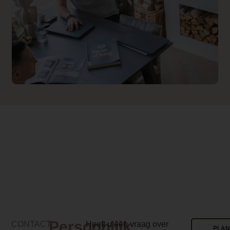
Backwall_ 2 Price
0.000000
Implementation 2 Price
0.000000
Prijs op aanvraag
1
Product Label
Binnenkort leverbaar!
Dealer product omschrijving
<h2>Dimplex e-MatriX 1300/400 III Linea
<p>Met de e-MatriX 1300/400 III Linear 
href="
https://www.haveverwarming.nl
weer een mooie <a
href="
https://www.haveverwarming.nl/
Persoonlijk
CONTACT
Heeft u een vraag over
target="_blank" rel="noopener">elektr
PLAN