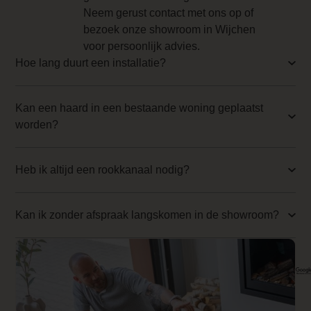
Backwall_ 4 Price
Neem gerust contact met ons op of
bezoek onze showroom in Wijchen
0.000000
voor persoonlijk advies.
Implementation 4 Price
Hoe lang duurt een installatie?
0.000000
Kan een haard in een bestaande woning geplaatst
Branderbed 1 Price
worden?
0.000000
Backwall_ 1 Price
Heb ik altijd een rookkanaal nodig?
0.000000
Implementation 1 Price
Kan ik zonder afspraak langskomen in de showroom?
0.000000
Branderbed 2 Price
0.000000