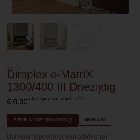
INBOUW
Dimplex e-MatriX
1300/400 III Driezijdig
adviesprijs inclusief BTW
€
0,00
MEER INFO
BEKIJK IN ONZE SHOWROOM
Uw haardspecialist van advies tot