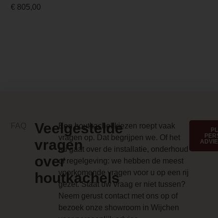
helder vlambeeld,
€
805,00
77.7 cm
terwijl de
Inbouwmaat hoogte
geïntegreerde
geluidsmodule de
95.3 cm
beleving compleet
Inbouwmaat diepte
maakt met het
knisperende
44.5 cm
geluid van een
Anti-reflective glass 1 Price
echt haardvuur.
Voor extra sfeer
0.000000
zijn er diverse
Veelgestelde
FAQ
Een houtkachel kiezen roept vaak
P
Branderbed 3 Price
kleureffecten
PER
vragen op. Dat begrijpen we. Of het
vragen
ADVI
beschikbaar, zodat
nu gaat over de installatie, onderhoud
0.000000
over
u de haard naar
of regelgeving: we hebben de meest
Backwall_ 3 Price
eigen wens kunt
voorkomende vragen voor u op een rij
houtkachels
aanpassen.
gezet. Staat uw vraag er niet tussen?
0.000000
Neem gerust contact met ons op of
Een aantal
Implementation 3 Price
bezoek onze showroom in Wijchen
kenmerken van de