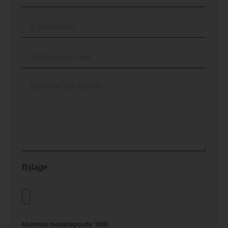
design. Het gebruiksgemak is
optimaal door de meegeleverde
afstandsbediening, maar ook
handmatige bediening direct aan
de haard is mogelijk.</p>
<p>Naast de sfeervolle vlammen
biedt de Dimplex Aspire ook echte
warmte met twee instellingen: 1 tot
2kW. Voor een warme gloed
zonder extra hitte, kan de
vlamfunctie ook apart worden
ingeschakeld, waarbij het
energieverbruik slechts 24 W
Bijlage
bedraagt. De LED-lampmodule
zorgt voor een duurzaam en helder
vlambeeld, terwijl de
geïntegreerde geluidsmodule de
beleving compleet maakt met het
Maximale bestandgrootte: 5MB