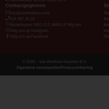
<li>Wordt standaard geleverd als
Contactgegevens
Sn
front haard, maar kan uitgebreid
info@vanbenthum.com
Sh
worden tot driezijdige haard met
024 397 20 22
As
de bijbehorende Trim kit</li>
Bijsterhuizen 3001-012, 6604 LP Wijchen
Ke
</ul>
Volg ons op Instagram
Ins
<p> </p>
Volg ons op Facebook
On
Element Builder for Description
— Please Select —
video_youtube_code_0
© 2026 – Van Benthum Haarden B.V.
https://youtu.be/f7WXDWpAXdQ
Algemene voorwaarden
Privacyverklaring