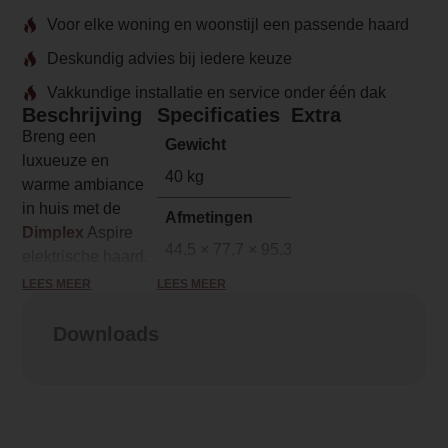
Voor elke woning en woonstijl een passende haard
Deskundig advies bij iedere keuze
Vakkundige installatie en service onder één dak
Beschrijving
Specificaties
Extra
Breng een
Gewicht
luxueuze en
40 kg
warme ambiance
in huis met de
Afmetingen
Dimplex
Aspire
44,5 × 77,7 × 95,3 cm
elektrische haard.
Deze haard
LEES MEER
LEES MEER
Merk
combineert stijl,
Dimplex
comfort en
Downloads
functionaliteit,
Model
waardoor het een
Aspire30
perfecte
toevoeging is voor
Brandstof