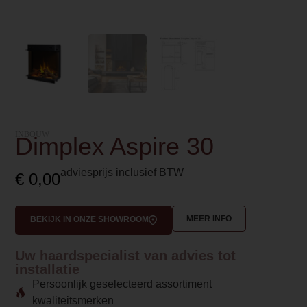
INBOUW
Dimplex Aspire 30
adviesprijs inclusief BTW
€
0,00
MEER INFO
BEKIJK IN ONZE SHOWROOM
Uw haardspecialist van advies tot
installatie
Persoonlijk geselecteerd assortiment
kwaliteitsmerken