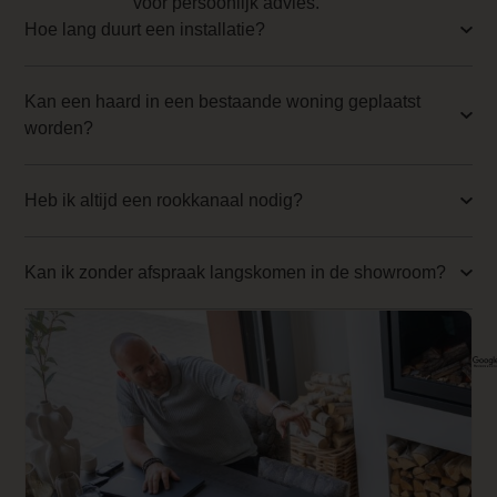
voor persoonlijk advies.
0.000000
Aspire 30 op een
Hoe lang duurt een installatie?
rij:
Branderbed 4 Price
0.000000
Kan een haard in een bestaande woning geplaatst
worden?
Backwall_ 4 Price
0.000000
Heb ik altijd een rookkanaal nodig?
Implementation 4 Price
0.000000
Kan ik zonder afspraak langskomen in de showroom?
Branderbed 1 Price
0.000000
Backwall_ 1 Price
0.000000
Implementation 1 Price
0.000000