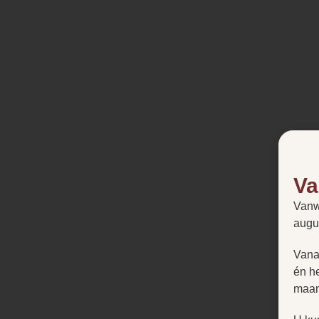
Va
Vanw
augu
Vana
én h
maan