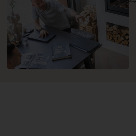
0.000000
Backwall_ 1 Price
0.000000
Implementation 1 Price
0.000000
Branderbed 2 Price
0.000000
Backwall_ 2 Price
0.000000
Implementation 2 Price
0.000000
Dealer product omschrijving
<h2>Charlton & Jenrick LPV5 depot hou