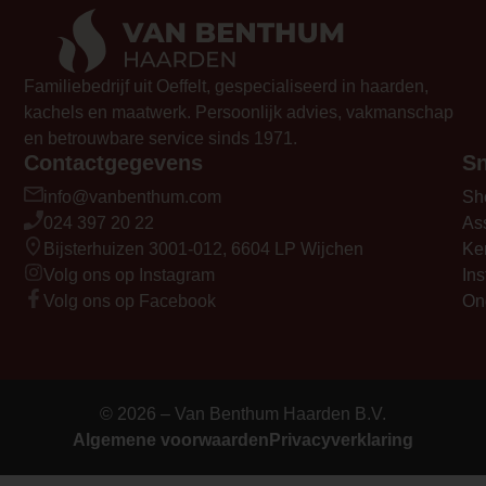
Familiebedrijf uit Oeffelt, gespecialiseerd in haarden,
kachels en maatwerk. Persoonlijk advies, vakmanschap
en betrouwbare service sinds 1971.
Contactgegevens
Sn
info@vanbenthum.com
Sh
024 397 20 22
As
Bijsterhuizen 3001-012, 6604 LP Wijchen
Ke
Volg ons op Instagram
Ins
Volg ons op Facebook
On
© 2026 – Van Benthum Haarden B.V.
Algemene voorwaarden
Privacyverklaring