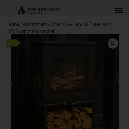
Home
/
Assortiment
/ Charlton & Jenrick Purevision
LPV5 depot houtkachel
A