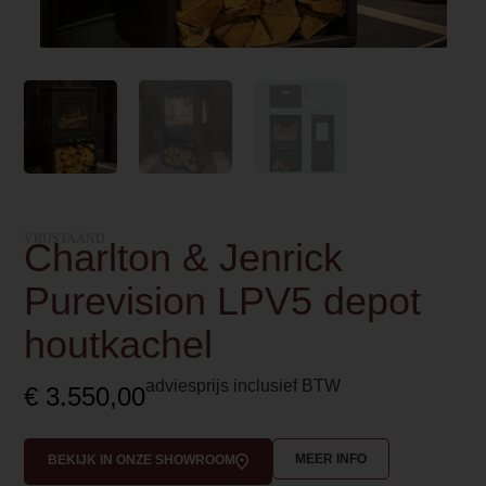
VRIJSTAAND
Charlton & Jenrick
Purevision LPV5 depot
houtkachel
adviesprijs inclusief BTW
€
3.550,00
MEER INFO
BEKIJK IN ONZE SHOWROOM