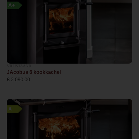
A+
Afvoer
Rookgasafvoer (diameter)
127 millimeter
Bovenaansluiting
Ja
VRIJSTAAND
Externe luchttoevoer
JAcobus 6 kookkachel
Optioneel (meerprijs)
€
3.090,00
Kleur
Zwart
A
Hart pijp hoogte
43.5 cm
Maximum lengte houtblok