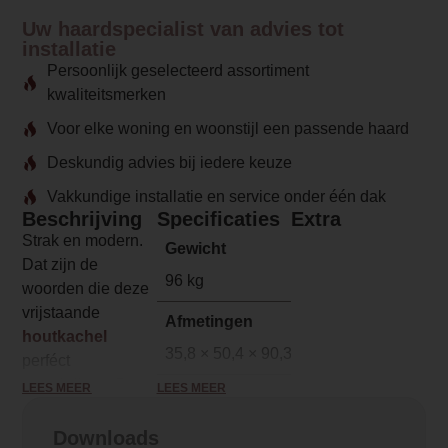
Uw haardspecialist van advies tot
installatie
Persoonlijk geselecteerd assortiment
kwaliteitsmerken
Voor elke woning en woonstijl een passende haard
Deskundig advies bij iedere keuze
Vakkundige installatie en service onder één dak
Beschrijving
Specificaties
Extra
Strak en modern.
Gewicht
Dat zijn de
96 kg
woorden die deze
vrijstaande
Afmetingen
houtkachel
35,8 × 50,4 × 90,3 cm
perféct
omschrijven. De
LEES MEER
LEES MEER
Merk
Charlton &
Charlton & Jenrick
Jenrick
Downloads