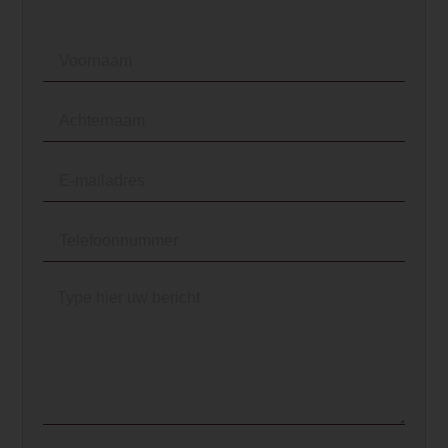
meerprijs.</p>
<h3>Technische eigenschappen van de
<ul>
<li>Krachtige luchtspoeling dat helpt b
van de kachel om het high definition vl
produceren</li>
<li>Tertiair luchtprofileringssysteem dat
efficiënte verbranding en een hoog ren
<li>Robuust RVS-bedieningsgereedsch
voor gebruiksgemak</li>
<li>Boven- en achteraansluiting wat meer f
het installeren van de kachel</li>
</ul>
Element Builder for Description
— Please Select —
Ruimteventilator