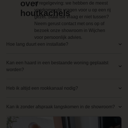
over
of regelgeving: we hebben de meest
0.000000
voorkomende vragen voor u op een rij
houtkachels
Backwall_ 3 Price
gezet. Staat uw vraag er niet tussen?
Neem gerust contact met ons op of
0.000000
bezoek onze showroom in Wijchen
Implementation 3 Price
voor persoonlijk advies.
Hoe lang duurt een installatie?
0.000000
Branderbed 4 Price
Kan een haard in een bestaande woning geplaatst
0.000000
worden?
Backwall_ 4 Price
0.000000
Heb ik altijd een rookkanaal nodig?
Implementation 4 Price
Kan ik zonder afspraak langskomen in de showroom?
0.000000
Branderbed 1 Price