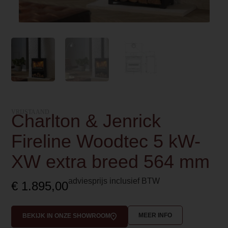
VRIJSTAAND
Charlton & Jenrick
Fireline Woodtec 5 kW-
XW extra breed 564 mm
adviesprijs inclusief BTW
€
1.895,00
MEER INFO
BEKIJK IN ONZE SHOWROOM