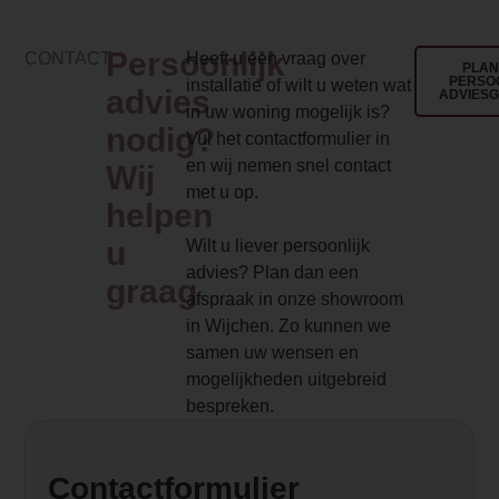
Implementation 2 Price
0.000000
Persoonlijk
CONTACT
Heeft u een vraag over
PLAN
PERSO
installatie of wilt u weten wat
Draaibaar
advies
ADVIES
in uw woning mogelijk is?
Nee, deze kachel is niet draaibaar
nodig?
Vul het contactformulier in
en wij nemen snel contact
Wij
Dealer product omschrijving
met u op.
helpen
<h2>Charlton & Jenrick Fireline Woodte
kW-XW extra breed 564 mm</h2>
u
Wilt u liever persoonlijk
<p>Met zijn strakke lijnen en panorama
advies? Plan dan een
graag
biedt het Woodtec-assortiment de nieuw
afspraak in onze showroom
biomassaverbrandingstechnologie. Een
in Wijchen. Zo kunnen we
te bedienen en met een keuze aan hand
samen uw wensen en
is de Woodtec de perfecte keuze voor e
mogelijkheden uitgebreid
traditioneel of eigentijds huis. De <a
bespreken.
href="/charlton-and-jenrick">Charlton &
Jenrick</a> Woodtec 5 kw <a
href="/kachels/hout">houtkachel</a> ex
Contactformulier