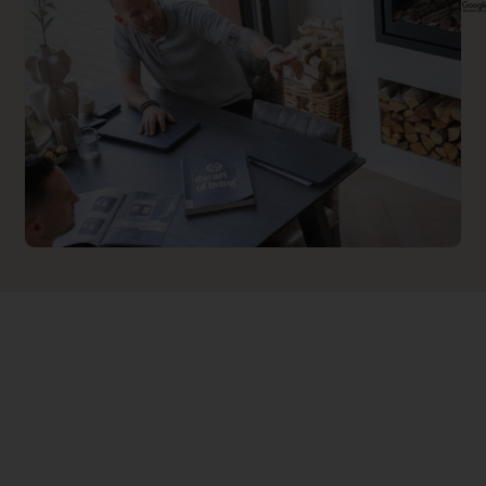
Implementation 4 Price
meerprijs hiervan.
0.000000
Branderbed 1 Price
0.000000
Backwall_ 1 Price
0.000000
Implementation 1 Price
0.000000
Branderbed 2 Price
0.000000
Backwall_ 2 Price
0.000000