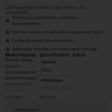
Uw haardspecialist van advies tot
installatie
Persoonlijk geselecteerd assortiment
kwaliteitsmerken
Voor elke woning en woonstijl een passende haard
Deskundig advies bij iedere keuze
Vakkundige installatie en service onder één dak
Beschrijving
Specificaties
Extra
Met zijn strakke
Gewicht
lijnen en
85 kg
panoramavenster
biedt het Woodtec-
Afmetingen
assortiment de
29,5 × 54 × 54,8 cm
nieuwste
biomassaverbrandingstechnologie. Eenvoudig
LEES MEER
LEES MEER
Merk
te bedienen en
Charlton & Jenrick
met een keuze
Downloads