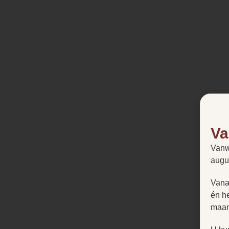
Va
Vanw
augu
Vana
én h
maan