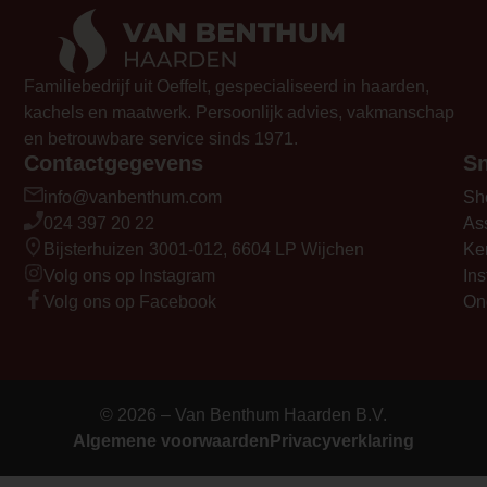
oneffen vloeren;</li>
<li class="li1">Boven- en achteraansluit
rookkanaal.;</li>
Familiebedrijf uit Oeffelt, gespecialiseerd in haarden,
<li class="li1">Simpele bediening met 
kachels en maatwerk. Persoonlijk advies, vakmanschap
hendel, degelijk RVS bedieningsgeree
en betrouwbare service sinds 1971.
meegeleverd, en;</li>
Contactgegevens
Sn
<li class="li1">Zware degelijke stalen m
info@vanbenthum.com
Sh
gietijzeren deur.</li>
024 397 20 22
As
</ul>
Bijsterhuizen 3001-012, 6604 LP Wijchen
Ke
<p><strong>Let op: </strong>deze kache
Volg ons op Instagram
Ins
standaard zonder houtvak. Zie de extra'
Volg ons op Facebook
On
de meerprijs hiervan.</p>
Element Builder for Description
— Please Select —
© 2026 – Van Benthum Haarden B.V.
video_youtube_code_0
Algemene voorwaarden
Privacyverklaring
https://www.youtube.com/watch?