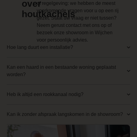
serie met ronde
over
of regelgeving: we hebben de meest
houtkachels aan
Anti-reflective glass 1 Price
voorkomende vragen voor u op een rij
houtkachels
het assortiment
gezet. Staat uw vraag er niet tussen?
0.000000
toegevoegd.
Neem gerust contact met ons op of
Branderbed 3 Price
bezoek onze showroom in Wijchen
Unieke
voor persoonlijk advies.
0.000000
technische
Hoe lang duurt een installatie?
eigenschappen
Backwall_ 3 Price
Charlton &
0.000000
Jenrick
Kan een haard in een bestaande woning geplaatst
Fireline
worden?
Implementation 3 Price
Woodtec 5
0.000000
KW-W breed
564 mm
Heb ik altijd een rookkanaal nodig?
Branderbed 4 Price
Let op:
deze
0.000000
kachel is
Kan ik zonder afspraak langskomen in de showroom?
Backwall_ 4 Price
standaard zonder
houtvak. Zie de
0.000000
extra’s voor de