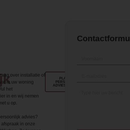
Contactformu
jk
aag over installatie of
PLAN EEN
wat in uw woning
PERSOONLIJK
ADVIESGESPREK
Vul het
ier in en wij nemen
met u op.
 persoonlijk advies?
 afspraak in onze