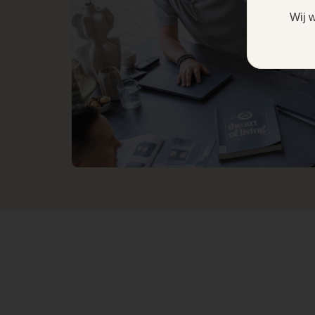
Wij 
Hart pijp hoogte
Maximum lengte
houtblok
CV Aansluiting
Achteraansluiting
Draaibaar
Fijnstof (mg/Nm3-
13% O2)