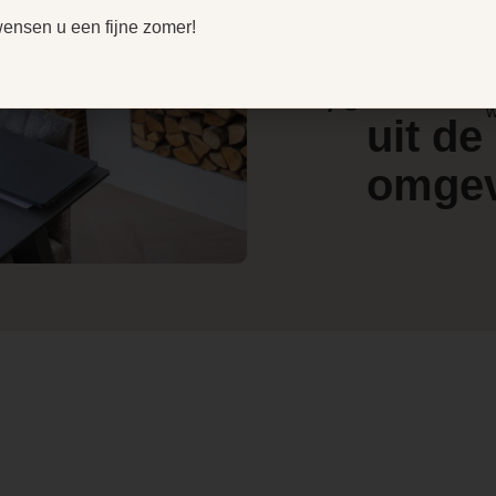
r
door
wensen u een fijne zomer!
V
15 cm
e
4.4
klant
l
/ 5
w
uit de
30
omge
Nee
Nee
Nee, deze
kachel is niet
draaibaar
32