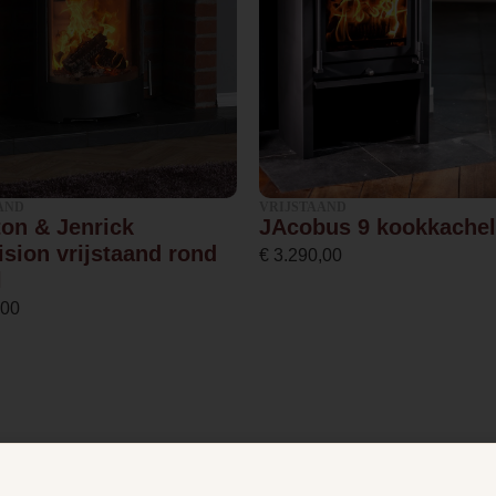
28.0
38.0
8.1
AND
VRIJSTAAND
ton & Jenrick
JAcobus 9 kookkachel
ision vrijstaand rond
3.0
€
3.290,00
l
,00
8.0
79.3 %
0.09