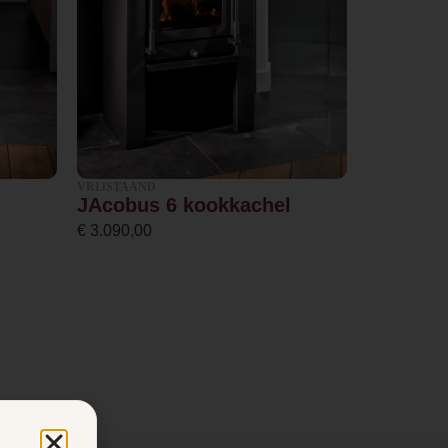
VRIJSTAAND
JAcobus 6 kookkachel
€
3.090,00