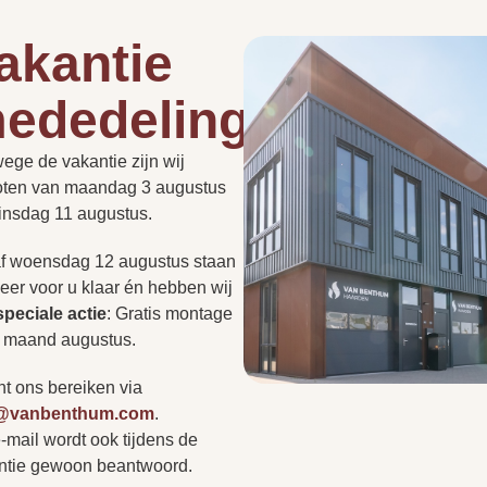
Afvoer
akantie
ededelingen
150 millimeter
Hoe lang duurt een instal
de
roept vaak vragen op.
ege de vakantie zijn wij
PLAN EEN
t nu gaat over de
Ja
PERSOONLIJK
oten van maandag 3 augustus
ADVIESGESPREK
Kan een haard in een be
of regelgeving: we hebben
dinsdag 11 augustus.
ragen voor u op een rij
Ja
r niet tussen? Neem
f woensdag 12 augustus staan
Heb ik altijd een rookkan
op of bezoek onze
eer voor u klaar én hebben wij
r persoonlijk advies.
speciale actie
:
Gratis montage
Handbediening
s
e maand augustus.
Kan ik zonder afspraak 
Naturel
nt ons bereiken via
speksteen
o@vanbenthum.com
.
-mail wordt ook tijdens de
Vertr
A
ntie gewoon beantwoord.
Uni-zwart