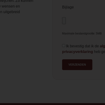
Wijchen. Zo kunnen
 wensen en
Bijlage
n uitgebreid
Maximale bestandgrootte: 5MB
Ik bevestig dat ik de
al
privacyverklaring
heb ge
VERZENDEN