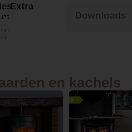
ies
Extra
Downloads
175 kg
42 × 51 × 83
cm
Hout
Front
haarden en kachels
Vrijstaand
A
Speksteen
51.0