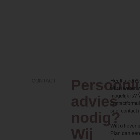
Persoonli
CONTACT
Heeft u een vr
wilt u weten 
advies
mogelijk is? 
contactformul
snel contact 
nodig?
Wilt u liever
Wij
Plan dan een