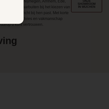
egio Wijchen, Nijmegen, Arnhem, Ede,
ONZE
SHOWROOM
enlo en ver daarbuiten bij het kiezen van
IN WIJCHEN
en haard die écht bij hen past. Met korte
en
ijnen, eerlijk advies en vakmanschap
aarop u kunt vertrouwen.
ving