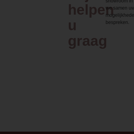
showroom in 
helpen
we samen uw
mogelijkhede
u
bespreken.
graag