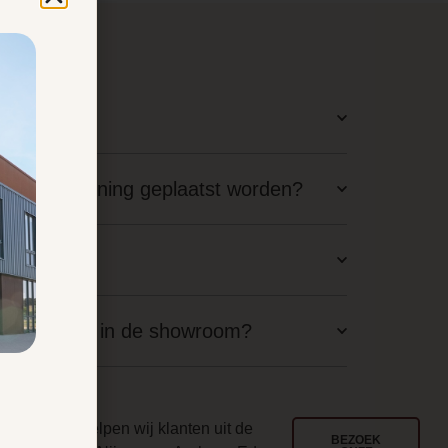
latie?
staande woning geplaatst worden?
aal nodig?
langskomen in de showroom?
ouwd
l jarenlang helpen wij klanten uit de
BEZOEK