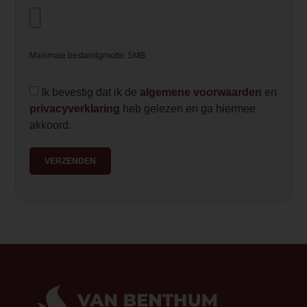
— Please Select —
Fijnstof (mg/Nm3-13% O2)
Maximale bestandgrootte: 5MB
35
Ik bevestig dat ik de
algemene voorwaarden
en
video_youtube_code_0
privacyverklaring
heb gelezen en ga hiermee
https://www.youtube.com/watch?v=t
akkoord.
video_youtube_code_1
VERZENDEN
https://www.youtube.com/watch?v