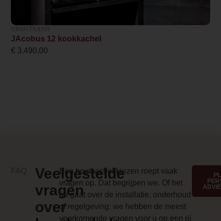
Handbediening,Bediening via app
VRIJSTAAND
Kleur
JAcobus 12 kookkachel
€
3.490,00
Naturel speksteen
Kleur 2
Uni-zwart
Maximum lengte houtblok
30
Energielabel
A+
Veelgestelde
FAQ
Een houtkachel kiezen roept vaak
P
Design foto
PER
vragen op. Dat begrijpen we. Of het
vragen
ADVI
nu gaat over de installatie, onderhoud
/m/a/max_b_depot_hybride-e.jpg
over
of regelgeving: we hebben de meest
Merk foto
voorkomende vragen voor u op een rij