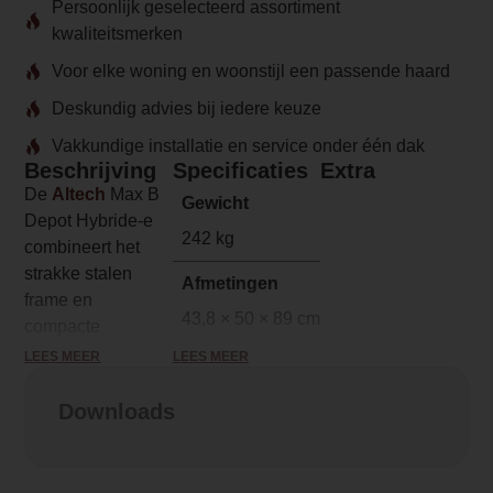
Persoonlijk geselecteerd assortiment
kwaliteitsmerken
Voor elke woning en woonstijl een passende haard
Deskundig advies bij iedere keuze
Vakkundige installatie en service onder één dak
Beschrijving
Specificaties
Extra
De
Altech
Max B
Gewicht
Depot Hybride-e
242 kg
combineert het
strakke stalen
Afmetingen
frame en
43,8 × 50 × 89 cm
compacte
vierkante ontwerp
LEES MEER
LEES MEER
Merk
van de Max B met
Altech
de voordelen van
Downloads
hybride
Model
verwarmen. Zo
Max B Depot Hybride-e
behoudt deze