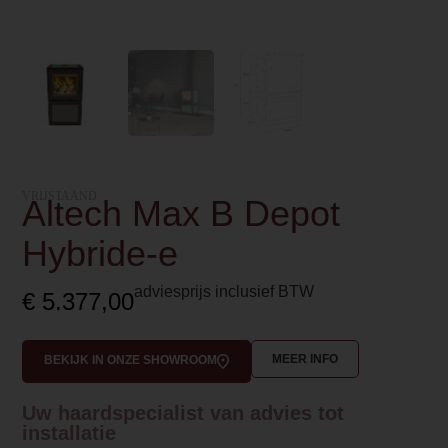
VRIJSTAAND
Altech Max B Depot
Hybride-e
adviesprijs inclusief BTW
€
5.377,00
MEER INFO
BEKIJK IN ONZE SHOWROOM
Uw haardspecialist van advies tot
installatie