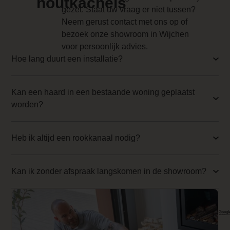
houtkachels
gezet. Staat uw vraag er niet tussen?
/m/a/max_b_depot_hybride-e_1.jpg
Neem gerust contact met ons op of
Achteraansluiting
bezoek onze showroom in Wijchen
voor persoonlijk advies.
Nee
Hoe lang duurt een installatie?
Anti-reflective glass 1 Price
0.000000
Kan een haard in een bestaande woning geplaatst
worden?
Branderbed 3 Price
0.000000
Heb ik altijd een rookkanaal nodig?
Backwall_ 3 Price
0.000000
Kan ik zonder afspraak langskomen in de showroom?
Implementation 3 Price
0.000000
Branderbed 4 Price