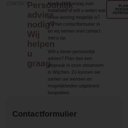
0.000000
Persoonlijk
CONTACT
Heeft u een vraag over
PLAN
PERSO
installatie of wilt u weten wat
Backwall_ 2 Price
advies
ADVIES
in uw woning mogelijk is?
0.000000
nodig?
Vul het contactformulier in
en wij nemen snel contact
Wij
Implementation 2 Price
met u op.
helpen
0.000000
u
Wilt u liever persoonlijk
Product Label
advies? Plan dan een
graag
NIEUW!
afspraak in onze showroom
in Wijchen. Zo kunnen we
Dealer product omschrijving
samen uw wensen en
<p data-start="33" data-end="304">De 
mogelijkheden uitgebreid
href="/altech">Altech</a> Max B Depot 
bespreken.
combineert het strakke stalen frame en
ontwerp van de Max B met de voordelen
verwarmen. Zo behoudt deze kachel zi
Contactformulier
uitstraling, terwijl hij extra flexibiliteit b
gebruik.</p>