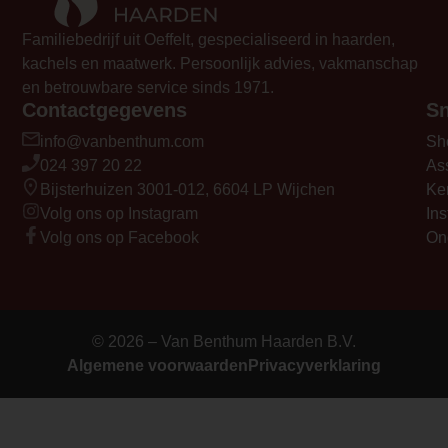
Familiebedrijf uit Oeffelt, gespecialiseerd in haarden,
kachels en maatwerk. Persoonlijk advies, vakmanschap
en betrouwbare service sinds 1971.
Contactgegevens
Sn
info@vanbenthum.com
Sh
024 397 20 22
As
Bijsterhuizen 3001-012, 6604 LP Wijchen
Ke
Volg ons op Instagram
Ins
Volg ons op Facebook
On
© 2026 – Van Benthum Haarden B.V.
Algemene voorwaarden
Privacyverklaring